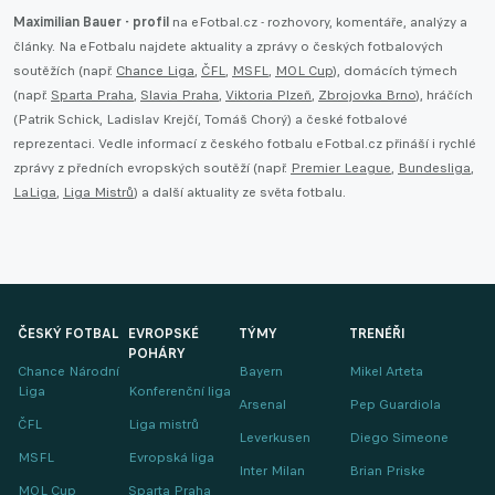
Maximilian Bauer - profil
na eFotbal.cz - rozhovory, komentáře, analýzy a
články. Na eFotbalu najdete aktuality a zprávy o českých fotbalových
soutěžích (např.
Chance Liga
,
ČFL
,
MSFL
,
MOL Cup
), domácích týmech
(např.
Sparta Praha
,
Slavia Praha
,
Viktoria Plzeň
,
Zbrojovka Brno
), hráčích
(Patrik Schick, Ladislav Krejčí, Tomáš Chorý) a české fotbalové
reprezentaci. Vedle informací z českého fotbalu eFotbal.cz přináší i rychlé
zprávy z předních evropských soutěží (např.
Premier League
,
Bundesliga
,
LaLiga
,
Liga Mistrů
) a další aktuality ze světa fotbalu.
ČESKÝ FOTBAL
EVROPSKÉ
TÝMY
TRENÉŘI
POHÁRY
Chance Národní
Bayern
Mikel Arteta
Liga
Konferenční liga
Arsenal
Pep Guardiola
ČFL
Liga mistrů
Leverkusen
Diego Simeone
MSFL
Evropská liga
Inter Milan
Brian Priske
MOL Cup
Sparta Praha