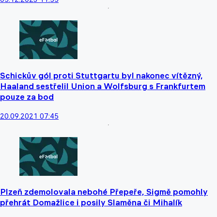
Schickův gól proti Stuttgartu byl nakonec vítězný,
Haaland sestřelil Union a Wolfsburg s Frankfurtem
pouze za bod
20.09.2021 07:45
Plzeň zdemolovala nebohé Přepeře, Sigmě pomohly
přehrát Domažlice i posily Slaměna či Mihalík