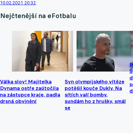
10.02.2021 20:32
Nejčtenější na eFotbalu
P
Š
d
Válka slov! Majitelka
Syn olympijského vítěze
s
Dynama ostře zaútočila
potěšil kouče Dukly. Na
d
na zástupce kraje, padla
sítích valí bomby,
drsná obvinění
sundám ho z hrušky, smál
se