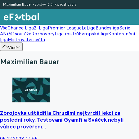
Maximilian Bauer - zprávy, články, rozhovory
Vše
Chance Liga
2. Liga
Premier League
LaLiga
Bundesliga
Serie
A
Nižší soutěže
Rozhovory
Liga mistrů
Evropská liga
Konferenční
liga
Mistrovství světa
Více
Maximilian Bauer
Zbrojovka uštědřila Chrudimi nejtvrdší lekci za
poslední roky. Testovaní Gyamfi a Sváček nebyli
vůbec prověřeni...
05.12.2023 11:55