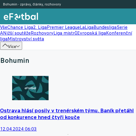
Bohumin - zprávy, články, rozhovory
Vše
Chance Liga
2. Liga
Premier League
LaLiga
Bundesliga
Serie
A
Nižší soutěže
Rozhovory
Liga mistrů
Evropská liga
Konferenční
liga
Mistrovství světa
Více
Bohumin
Ostrava hlásí posily v trenérském týmu. Baník přetáhl
od konkurence hned čtyři kouče
12.04.2024 06:03