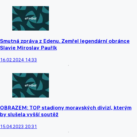
Smutná zpráva z Edenu. Zemřel legendární obránce
Slavie Miroslav Pauřík
16.02.2024 14:33
OBRAZEM: TOP stadiony moravských divizí, kterým
by slušela vyšší soutěž
15.04.2023 20:31