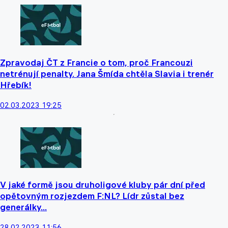
Zpravodaj ČT z Francie o tom, proč Francouzi
netrénují penalty. Jana Šmída chtěla Slavia i trenér
Hřebík!
02.03.2023 19:25
V jaké formě jsou druholigové kluby pár dní před
opětovným rozjezdem F:NL? Lídr zůstal bez
generálky...
28.02.2023 11:56