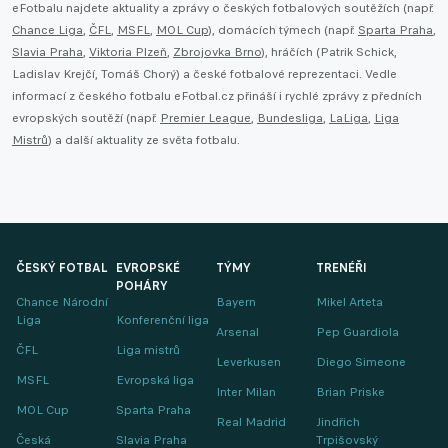
eFotbalu najdete aktuality a zprávy o českých fotbalových soutěžích (např.
Chance Liga
,
ČFL
,
MSFL
,
MOL Cup
), domácích týmech (např.
Sparta Praha
,
Slavia Praha
,
Viktoria Plzeň
,
Zbrojovka Brno
), hráčích (Patrik Schick,
Ladislav Krejčí, Tomáš Chorý) a české fotbalové reprezentaci. Vedle
informací z českého fotbalu eFotbal.cz přináší i rychlé zprávy z předních
evropských soutěží (např.
Premier League
,
Bundesliga
,
LaLiga
,
Liga
Mistrů
) a další aktuality ze světa fotbalu.
ČESKÝ FOTBAL
EVROPSKÉ
TÝMY
TRENÉŘI
POHÁRY
Chance Národní
Bayern
Mikel Arteta
Liga
Konferenční liga
Arsenal
Pep Guardiola
ČFL
Liga mistrů
Leverkusen
Diego Simeone
MSFL
Evropská liga
Inter Milan
Brian Priske
MOL Cup
Sparta Praha
Real Madrid
Jindřich
Česká
Slavia Praha
Trpišovský