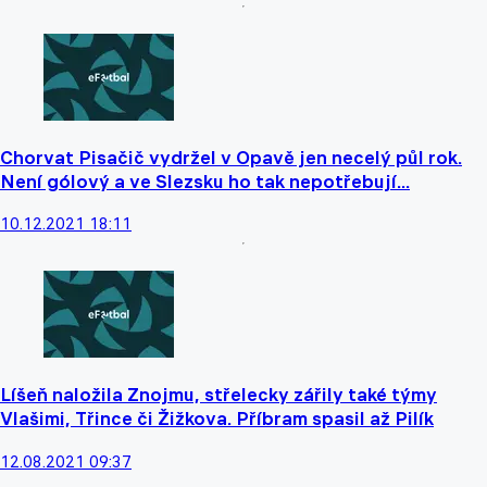
Chorvat Pisačič vydržel v Opavě jen necelý půl rok.
Není gólový a ve Slezsku ho tak nepotřebují...
10.12.2021 18:11
Líšeň naložila Znojmu, střelecky zářily také týmy
Vlašimi, Třince či Žižkova. Příbram spasil až Pilík
12.08.2021 09:37