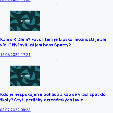
Kam s Králem? Favoritem je Lipsko, možností je ale
víc. Oživí svůj zájem boss Sparty?
12.06.2022 17:21
Kdo je nespokojen u boháčů a kdo se vrací zpět do
školy? Čtyři perličky z trenérských lavic
03.02.2022 08:23