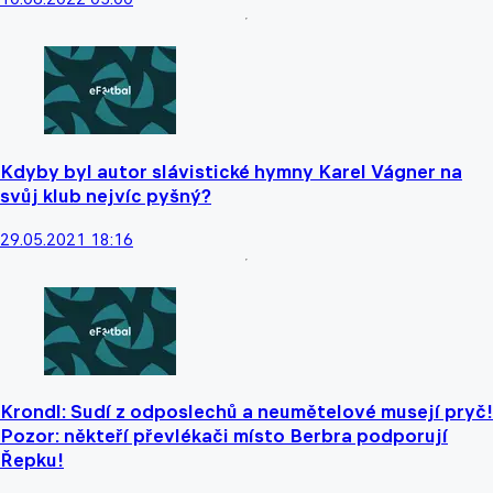
Kdyby byl autor slávistické hymny Karel Vágner na
svůj klub nejvíc pyšný?
29.05.2021 18:16
Krondl: Sudí z odposlechů a neumětelové musejí pryč!
Pozor: někteří převlékači místo Berbra podporují
Řepku!