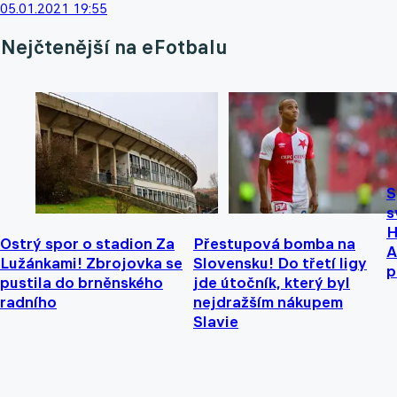
05.01.2021 19:55
Nejčtenější na eFotbalu
S
s
H
Ostrý spor o stadion Za
Přestupová bomba na
A
Lužánkami! Zbrojovka se
Slovensku! Do třetí ligy
p
pustila do brněnského
jde útočník, který byl
radního
nejdražším nákupem
Slavie