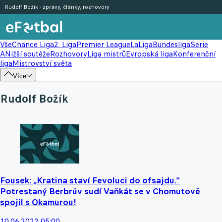
Rudolf Božík - zprávy, články, rozhovory
Vše
Chance Liga
2. Liga
Premier League
LaLiga
Bundesliga
Serie
A
Nižší soutěže
Rozhovory
Liga mistrů
Evropská liga
Konferenční
liga
Mistrovství světa
Více
Rudolf Božík
Fousek: „Kratina staví Fevoluci do ofsajdu.“
Potrestaný Berbrův sudí Vaňkát se v Chomutově
spojil s Okamurou!
10.06.2022 05:00