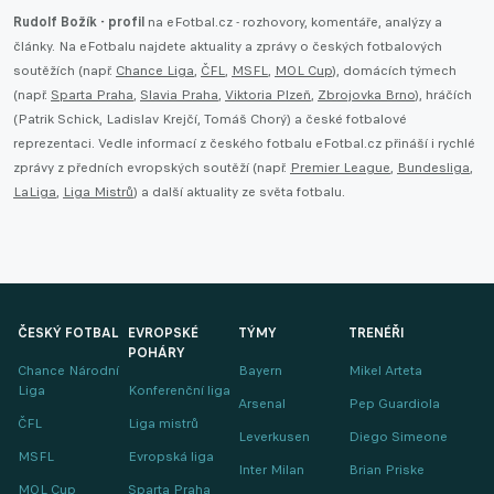
Rudolf Božík - profil
na eFotbal.cz - rozhovory, komentáře, analýzy a
články. Na eFotbalu najdete aktuality a zprávy o českých fotbalových
soutěžích (např.
Chance Liga
,
ČFL
,
MSFL
,
MOL Cup
), domácích týmech
(např.
Sparta Praha
,
Slavia Praha
,
Viktoria Plzeň
,
Zbrojovka Brno
), hráčích
(Patrik Schick, Ladislav Krejčí, Tomáš Chorý) a české fotbalové
reprezentaci. Vedle informací z českého fotbalu eFotbal.cz přináší i rychlé
zprávy z předních evropských soutěží (např.
Premier League
,
Bundesliga
,
LaLiga
,
Liga Mistrů
) a další aktuality ze světa fotbalu.
ČESKÝ FOTBAL
EVROPSKÉ
TÝMY
TRENÉŘI
POHÁRY
Chance Národní
Bayern
Mikel Arteta
Liga
Konferenční liga
Arsenal
Pep Guardiola
ČFL
Liga mistrů
Leverkusen
Diego Simeone
MSFL
Evropská liga
Inter Milan
Brian Priske
MOL Cup
Sparta Praha