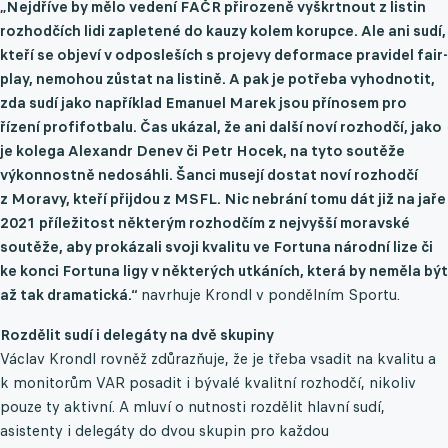
„Nejdříve by mělo vedení FAČR přirozeně vyškrtnout z listin
rozhodčích lidi zapletené do kauzy kolem korupce. Ale ani sudí,
kteří se objeví v odposleších s projevy deformace pravidel fair-
play, nemohou zůstat na listině. A pak je potřeba vyhodnotit,
zda sudí jako například Emanuel Marek jsou přínosem pro
řízení profifotbalu. Čas ukázal, že ani další noví rozhodčí, jako
je kolega Alexandr Denev či Petr Hocek, na tyto soutěže
výkonnostně nedosáhli. Šanci musejí dostat noví rozhodčí
z Moravy, kteří přijdou z MSFL. Nic nebrání tomu dát již na jaře
2021 příležitost některým rozhodčím z nejvyšší moravské
soutěže, aby prokázali svoji kvalitu ve Fortuna národní lize či
ke konci Fortuna ligy v některých utkáních, která by neměla být
až tak dramatická.“
navrhuje Krondl v pondělním Sportu.
Rozdělit sudí i delegáty na dvě skupiny
Václav Krondl rovněž zdůrazňuje, že je třeba vsadit na kvalitu a
k monitorům VAR posadit i bývalé kvalitní rozhodčí, nikoliv
pouze ty aktivní. A mluví o nutnosti rozdělit hlavní sudí,
asistenty i delegáty do dvou skupin pro každou