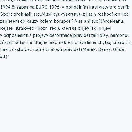
1994 či zápas na EURO 1996, v pondělním interview pro deník
Sport prohlásil, že: „Musí být vyškrtnuti z listin rozhodčích lidé
zapletení do kauzy kolem korupce.“ A že ani sudí (Ardeleanu,
Rejžek, Královec - pozn. red.), kteří se objevili či objeví
v odposleších s projevy deformace pravidel fair-play, nemohou
zůstat na listině. Stejně jako někteří pravidelně chybující arbitři,
navíc často bez řádné znalosti pravidel (Marek, Denev, Ginzel
ad.)“