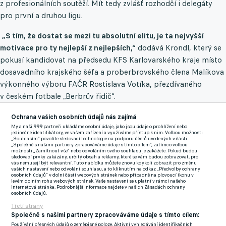
z profesionálních soutěží. Mít tedy zvlášť rozhodčí i delegáty
pro první a druhou ligu.
„S tím, že dostat se mezi tu absolutní elitu, je ta nejvyšší
motivace pro ty nejlepší z nejlepších,“
dodává Krondl, který se
pokusí kandidovat na předsedu KFS Karlovarského kraje místo
dosavadního krajského šéfa a proberbrovského člena Malíkova
výkonného výboru FAČR Rostislava Votíka, přezdívaného
v českém fotbale „Berbrův řidič“.
„Nechci ovšem pracovat pod stávajícími členy výkonného
Ochrana vašich osobních údajů nás zajímá
My a naši
999
partneři ukládáme osobní údaje, jako jsou údaje o prohlížení nebo
výboru FAČR. Ti mě lidsky neskutečně zklamali,“
říká Václav
jedinečné identifikátory, ve vašem zařízení a využíváme přístup k nim. Volbou možnosti
„Souhlasím“ povolíte sledovací technologie na podporu účelů uvedených v části
Krondl.
„Společně s našimi partnery zpracováváme údaje s tímto cílem“, zatímco volbou
možnosti „Zamítnout vše“ nebo odvoláním svého souhlasu je zakážete. Pokud budou
sledovací prvky zakázány, určitý obsah a reklamy, které se vám budou zobrazovat, pro
Mimochodem právě do Karlovarského kraje měl koncem
vás nemusejí být relevantní. Tuto nabídku můžete znovu kdykoli zobrazit pro změnu
vašich nastavení nebo odvolání souhlasu, a to kliknutím na odkaz „Předvolby ochrany
minulého roku zajet na „inspekční cestu“ Martin Malík a jeho
osobních údajů“ v dolní části webových stránek nebo případně na plovoucí ikonu v
levém dolním rohu webových stránek. Vaše nastavení se uplatní v rámci našeho
lidé ze Strahova. Důvod? Údajně mj. přesvědčit Rostislava
Internetová stránka. Podrobnější informace najdete v našich Zásadách ochrany
osobních údajů.
Votíka, aby znovu kandidoval.
Třetí strany
Společně s našimi partnery zpracováváme údaje s tímto cílem:
Co také Krondl ve Sportu řekl:
Používání přesných údajů o zeměpisné poloze. Aktivní vyhledávání identifikačních