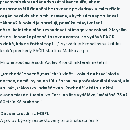
pracovní sekretariát advokátní kanceláře, aby mi
nezpronevěřil finanční hotovost z pokladny? A mám zřídit
orgán nezávislého ombudsmana, abych sám neporušoval
zákony? A pokud je porušuji, pomůže mi vytvoření
několikaletého plánu vybudovat si image v advokacii? Myslím,
že ne. Jenomže přesně takovou cestou se vydává FAČR
v době, kdy se fotbal topí…,“
vysvětluje Krondl svou kritiku
kroků předsedy FAČR Martina Malíka a spol.
Mnohé současné sudí Václav Krondl nikterak nešetřil:
„
Rozhodčí obecně ‚musí chtít vidět‘. Pokud na hrací ploše
nechce, neměl by nejen řídit fotbal na profesionální úrovni, ale
ani být ‚královsky‘ odměňován. Rozhodčí v této složité
ekonomické situaci si ve Fortuna lize vydělávají měsíčně 75 až
80 tisíc Kč hrubého.“
Dát šanci sudím z MSFL
A jak by bývalý respektovaný arbitr situaci řešil?