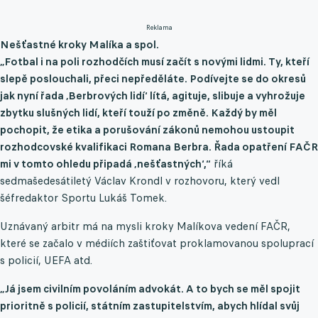
Reklama
Nešťastné kroky Malíka a spol.
„Fotbal i na poli rozhodčích musí začít s novými lidmi. Ty, kteří
slepě poslouchali, přeci nepředěláte. Podívejte se do okresů
jak nyní řada ‚Berbrových lidí‘ lítá, agituje, slibuje a vyhrožuje
zbytku slušných lidí, kteří touží po změně. Každý by měl
pochopit, že etika a porušování zákonů nemohou ustoupit
rozhodcovské kvalifikaci Romana Berbra. Řada opatření FAČR
mi v tomto ohledu připadá ‚nešťastných‘,“
říká
sedmašedesátiletý Václav Krondl v rozhovoru, který vedl
šéfredaktor Sportu Lukáš Tomek.
Uznávaný arbitr má na mysli kroky Malíkova vedení FAČR,
které se začalo v médiích zaštiťovat proklamovanou spoluprací
s policií, UEFA atd.
„Já jsem civilním povoláním advokát. A to bych se měl spojit
prioritně s policií, státním zastupitelstvím, abych hlídal svůj