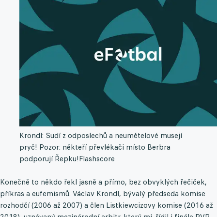
Krondl: Sudí z odposlechů a neumětelové musejí
pryč! Pozor: někteří převlékači místo Berbra
podporují Řepku!
Flashscore
Konečně to někdo řekl jasně a přímo, bez obvyklých řečiček,
příkras a eufemismů. Václav Krondl, bývalý předseda komise
rozhodčí (2006 až 2007) a člen Listkiewcizovy komise (2016 až
2018), uznávaný mezinárodní arbitr, který mj. řídil i finále PVP