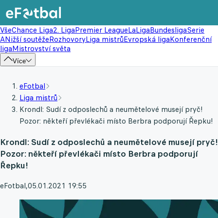
Vše
Chance Liga
2. Liga
Premier League
LaLiga
Bundesliga
Serie
A
Nižší soutěže
Rozhovory
Liga mistrů
Evropská liga
Konferenční
liga
Mistrovství světa
Více
eFotbal
Liga mistrů
Krondl: Sudí z odposlechů a neumětelové musejí pryč!
Pozor: někteří převlékači místo Berbra podporují Řepku!
Krondl: Sudí z odposlechů a neumětelové musejí pryč!
Pozor: někteří převlékači místo Berbra podporují
Řepku!
eFotbal
,
05.01.2021 19:55