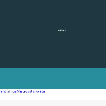
Reklama
enční liga
Mistrovství světa