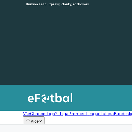
Burkina Faso - zprávy, články, rozhovory
Vše
Chance Liga
2. Liga
Premier League
LaLiga
Bundesli
Více