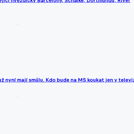
zející hvězdičky Barcelony, Schalke, Dortmundu, River
ž nyní mají smůlu. Kdo bude na MS koukat jen v televi