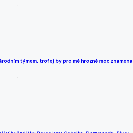
 národním týmem, trofej by pro mě hrozně moc znamena