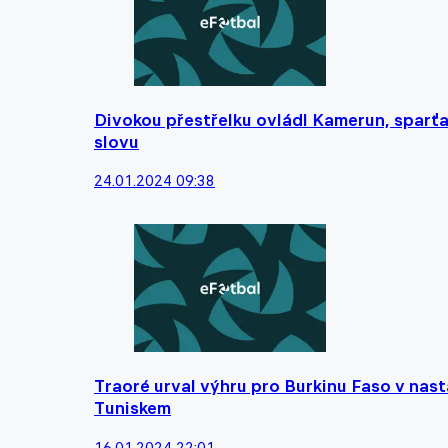
Divokou přestřelku ovládl Kamerun, sparťan
slovu
24.01.2024 09:38
Traoré urval výhru pro Burkinu Faso v nas
Tuniskem
16.01.2024 22:01