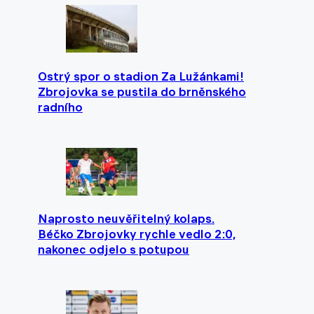
Ostrý spor o stadion Za Lužánkami!
Zbrojovka se pustila do brněnského
radního
Naprosto neuvěřitelný kolaps.
Béčko Zbrojovky rychle vedlo 2:0,
nakonec odjelo s potupou