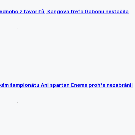
jednoho z favoritů, Kangova trefa Gabonu nestačila
ckém šampionátu Ani sparťan Eneme prohře nezabránil