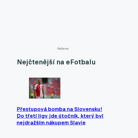
Reklama
Nejčtenější na eFotbalu
Přestupová bomba na Slovensku!
Do třetí ligy jde útočník, který byl
nejdražším nákupem Slavie