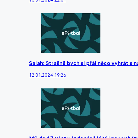
Salah: Strašně bych si přál něco vyhrát s
12.01.2024 19:26