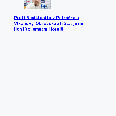
Proti Besiktasi bez Petráška a
Vlkanovy. Obrovská ztráta, je mi
jich líto, smutní Horejš