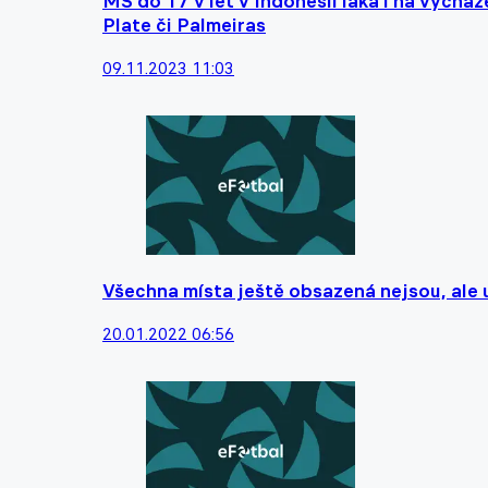
MS do 17 v let v Indonésii láká i na vychá
Plate či Palmeiras
09.11.2023 11:03
Všechna místa ještě obsazená nejsou, ale u
20.01.2022 06:56