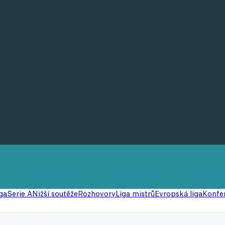
ga
Serie A
Nižší soutěže
Rozhovory
Liga mistrů
Evropská liga
Konfer