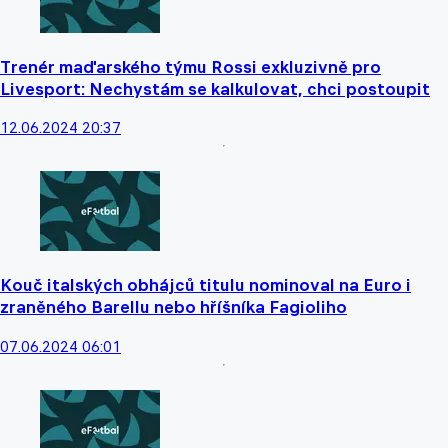
Trenér maďarského týmu Rossi exkluzivně pro
Livesport: Nechystám se kalkulovat, chci postoupit
12.06.2024 20:37
Kouč italských obhájců titulu nominoval na Euro i
zraněného Barellu nebo hříšníka Fagioliho
07.06.2024 06:01