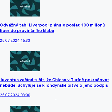
Odvážný tah! Liverpool plánuje poslat 100 milionů
liber do provinčního klubu
25.07.2024 15:33
Juventus začíná tušit, že Chiesa v Turíně pokračovat
nebude. Schyluje se k londýnské bitvě o jeho podpis
25.07.2024 08:00