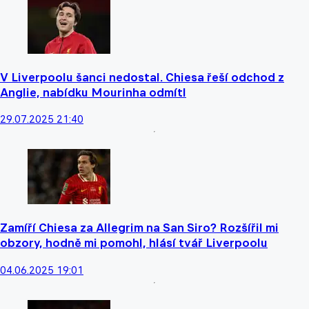
V Liverpoolu šanci nedostal. Chiesa řeší odchod z
Anglie, nabídku Mourinha odmítl
29.07.2025 21:40
Zamíří Chiesa za Allegrim na San Siro? Rozšířil mi
obzory, hodně mi pomohl, hlásí tvář Liverpoolu
04.06.2025 19:01