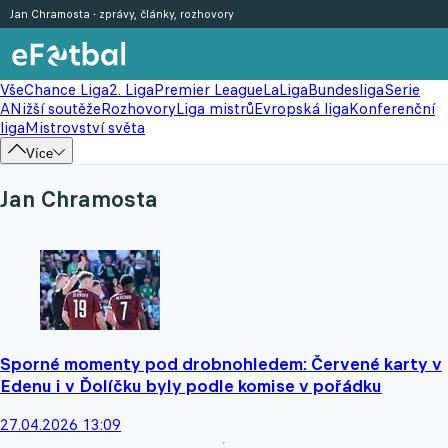
Jan Chramosta - zprávy, články, rozhovory
Vše
Chance Liga
2. Liga
Premier League
LaLiga
Bundesliga
Serie
A
Nižší soutěže
Rozhovory
Liga mistrů
Evropská liga
Konferenční
liga
Mistrovství světa
Více
Jan Chramosta
Sporné momenty pod drobnohledem: Červené karty v
Edenu i v Ďolíčku byly podle komise v pořádku
27.04.2026 13:09