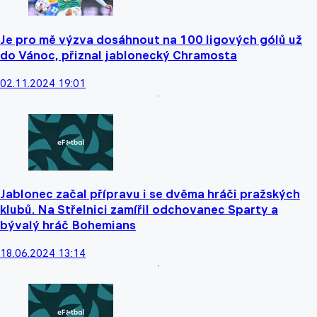
Je pro mě výzva dosáhnout na 100 ligových gólů už
do Vánoc, přiznal jablonecký Chramosta
02.11.2024 19:01
Jablonec začal přípravu i se dvěma hráči pražských
klubů. Na Střelnici zamířil odchovanec Sparty a
bývalý hráč Bohemians
18.06.2024 13:14