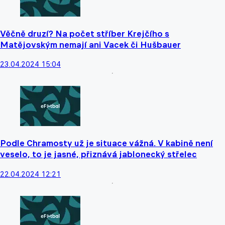
Věčně druzí? Na počet stříber Krejčího s
Matějovským nemají ani Vacek či Hušbauer
23.04.2024 15:04
Podle Chramosty už je situace vážná. V kabině není
veselo, to je jasné, přiznává jablonecký střelec
22.04.2024 12:21