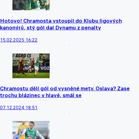
Hotovo! Chramosta vstoupil do Klubu ligových
kanonýrů, stý gól dal Dynamu z penalty
15.02.2025 16:22
Chramostu dělí gól od vysněné mety. Oslava? Zase
trochu blázinec v hlavě, smál se
07.12.2024 18:51