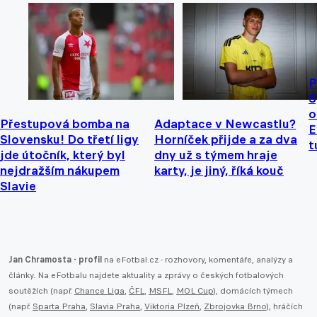
P
S
o
Přestupová bomba na
Adaptace v Newcastlu?
E
Slovensku! Do třetí ligy
Horníček přijde a za dva
t
jde útočník, který byl
dny už s týmem hraje
nejdražším nákupem
karty, je jiný, říká kouč
Slavie
Jan Chramosta - profil
na eFotbal.cz - rozhovory, komentáře, analýzy a
články. Na eFotbalu najdete aktuality a zprávy o českých fotbalových
soutěžích (např.
Chance Liga
,
ČFL
,
MSFL
,
MOL Cup
), domácích týmech
(např.
Sparta Praha
,
Slavia Praha
,
Viktoria Plzeň
,
Zbrojovka Brno
), hráčích