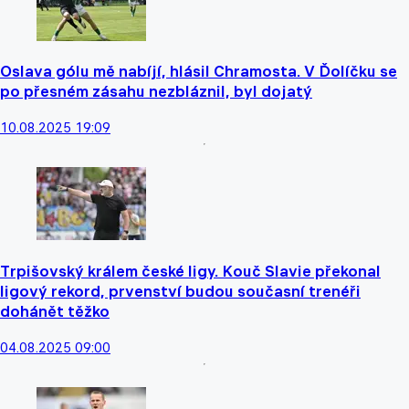
Oslava gólu mě nabíjí, hlásil Chramosta. V Ďolíčku se
po přesném zásahu nezbláznil, byl dojatý
10.08.2025 19:09
Trpišovský králem české ligy. Kouč Slavie překonal
ligový rekord, prvenství budou současní trenéři
dohánět těžko
04.08.2025 09:00