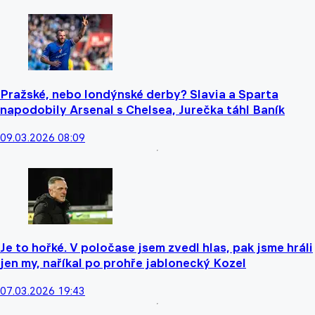
Pražské, nebo londýnské derby? Slavia a Sparta
napodobily Arsenal s Chelsea, Jurečka táhl Baník
09.03.2026 08:09
Je to hořké. V poločase jsem zvedl hlas, pak jsme hráli
jen my, naříkal po prohře jablonecký Kozel
07.03.2026 19:43