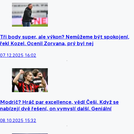
Tři body super, ale výkon? Nemůžeme být spokojení,
řekl Kozel. Ocenil Zorvana, prý byl nej
07.12.2025 16:02
Modrič? Hráč par excellence, vědí Češi. Když se
nabízejí dvě řešení, on vymyslí další. Geniální
08.10.2025 15:32