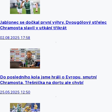
Jablonec se dočkal první výhry. Dvougólový střelec
Chramosta slavil v utkání třikrát
02.08.2025 17:58
Do posledního kola jsme hráli o Evropu, smutní
Chramosta. Třešnička na dortu ale chybí
25.05.2025 12:50