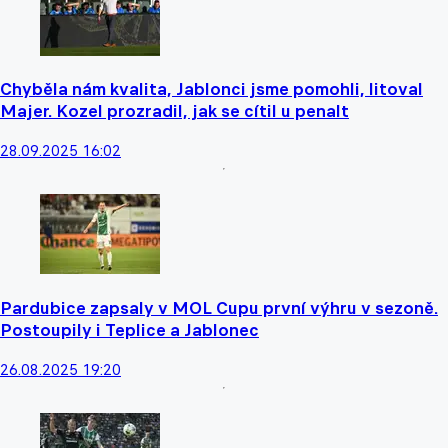
Chyběla nám kvalita, Jablonci jsme pomohli, litoval
Majer. Kozel prozradil, jak se cítil u penalt
28.09.2025 16:02
Pardubice zapsaly v MOL Cupu první výhru v sezoně.
Postoupily i Teplice a Jablonec
26.08.2025 19:20