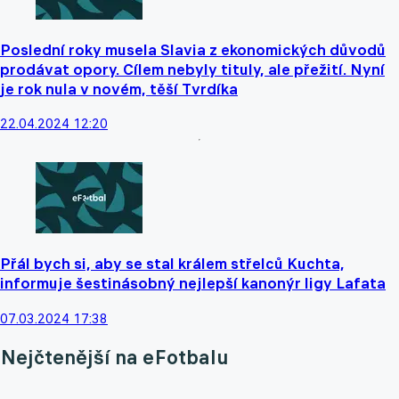
Poslední roky musela Slavia z ekonomických důvodů
prodávat opory. Cílem nebyly tituly, ale přežití. Nyní
je rok nula v novém, těší Tvrdíka
22.04.2024 12:20
Přál bych si, aby se stal králem střelců Kuchta,
informuje šestinásobný nejlepší kanonýr ligy Lafata
07.03.2024 17:38
Nejčtenější na eFotbalu