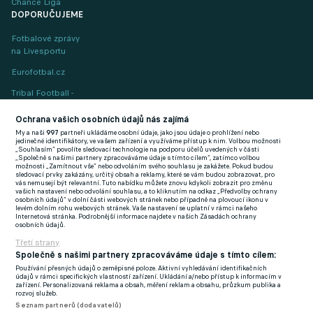
Chance Liga
DOPORUČUJEME
Fotbalové zprávy
na Livesportu
Eurofotbal.cz
Tribal Football -
Football News
(EN)
Ochrana vašich osobních údajů nás zajímá
My a naši
997
partneři ukládáme osobní údaje, jako jsou údaje o prohlížení nebo
FlashFutbal (SK)
jedinečné identifikátory, ve vašem zařízení a využíváme přístup k nim. Volbou možnosti
„Souhlasím“ povolíte sledovací technologie na podporu účelů uvedených v části
„Společně s našimi partnery zpracováváme údaje s tímto cílem“, zatímco volbou
Tenisportal.cz
možnosti „Zamítnout vše“ nebo odvoláním svého souhlasu je zakážete. Pokud budou
sledovací prvky zakázány, určitý obsah a reklamy, které se vám budou zobrazovat, pro
Tenisové zprávy
vás nemusejí být relevantní. Tuto nabídku můžete znovu kdykoli zobrazit pro změnu
vašich nastavení nebo odvolání souhlasu, a to kliknutím na odkaz „Předvolby ochrany
na Livesportu
osobních údajů“ v dolní části webových stránek nebo případně na plovoucí ikonu v
levém dolním rohu webových stránek. Vaše nastavení se uplatní v rámci našeho
Internetová stránka. Podrobnější informace najdete v našich Zásadách ochrany
osobních údajů.
Třetí strany
Společně s našimi partnery zpracováváme údaje s tímto cílem:
Používání přesných údajů o zeměpisné poloze. Aktivní vyhledávání identifikačních
Podmínky užití
GDPR a žurnalistika
údajů v rámci specifických vlastností zařízení. Ukládání a/nebo přístup k informacím v
zařízení. Personalizovaná reklama a obsah, měření reklam a obsahu, průzkum publika a
Zásady ochrany osobních údajů
Doporučené stránky
rozvoj služeb.
Seznam partnerů (dodavatelů)