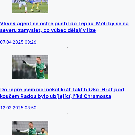
Vlivný agent se ostře pustil do Teplic. Měli by se na
severu zamyslet, co vůbec dělají v lize
07.04.2025 08:26
Do repre jsem měl několikrát fakt blízko. Hrát pod
koučem Radou bylo ubíjející, říká Chramosta
12.03.2025 08:50