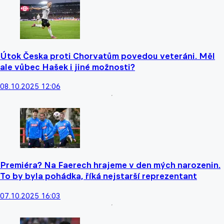
Útok Česka proti Chorvatům povedou veteráni. Měl
ale vůbec Hašek i jiné možnosti?
08.10.2025 12:06
Premiéra? Na Faerech hrajeme v den mých narozenin.
To by byla pohádka, říká nejstarší reprezentant
07.10.2025 16:03