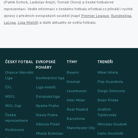
(Patrik Schick, Ladislav Krejčí, Tomáš Chorý) a české fotbalové
reprezentaci. Vedle informací z českého fotbalu eFotbal.cz přináší i rychlé
zprávy z předních evropských soutěží (např.
Premier League
,
Bundesliga
,
LaLiga
,
Liga Mistrů
) a další aktuality ze světa fotbalu.
ČESKÝ FOTBAL
EVROPSKÉ
TÝMY
TRENÉŘI
POHÁRY
Chance Národní
Bayern
Mikel Arteta
Liga
Konferenční liga
Arsenal
Pep Guardiola
ČFL
Liga mistrů
Leverkusen
Diego Simeone
MSFL
Evropská liga
Inter Milan
Brian Priske
MOL Cup
Sparta Praha
Real Madrid
Jindřich
Česká
Slavia Praha
Trpišovský
Barcelona
reprezentace
Viktoria Plzeň
Miroslav Koubek
Manchester City
Rozhovory
Mladá Boleslav
Carlo Ancelotti