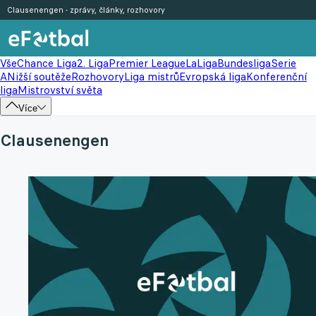
Clausenengen - zprávy, články, rozhovory
Vše
Chance Liga
2. Liga
Premier League
LaLiga
Bundesliga
Serie
A
Nižší soutěže
Rozhovory
Liga mistrů
Evropská liga
Konferenční
liga
Mistrovství světa
Více
Clausenengen