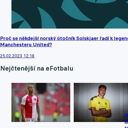
Proč se někdejší norský útočník Solskjaer řadí k lege
Manchesteru United?
25.02.2023 12:18
Nejčtenější na eFotbalu
N
k
r