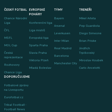
ČESKÝ FOTBAL
EVROPSKÉ
TÝMY
TRENÉŘI
POHÁRY
Chance Národní
Bayern
Mikel Arteta
Liga
Konferenční liga
Arsenal
Pep Guardiola
ČFL
Liga mistrů
Leverkusen
Diego Simeone
MSFL
Evropská liga
Inter Milan
Brian Priske
MOL Cup
Sparta Praha
Real Madrid
Jindřich
Česká
Slavia Praha
Trpišovský
Barcelona
reprezentace
Viktoria Plzeň
Miroslav Koubek
Manchester City
Rozhovory
Mladá Boleslav
Carlo Ancelotti
Chance Liga
DOPORUČUJEME
Fotbalové zprávy
na Livesportu
Eurofotbal.cz
Tribal Football -
Football News