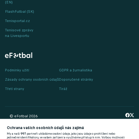
(EN)
FlashFutbal (SK)
Tenisportal.cz
Tenisové zprávy
na Livesportu
Podmínky užití
GDPR a žurnalistika
Zásady ochrany osobních údajů
Doporučené stránky
Třetí strany
Tiráž
© eFotbal
2026
Ochrana vašich osobních údajů nás zajímá
My a naši
997
partneři ukládáme osobní údaje, jako jsou údaje o prohlížení nebo
jedinečné identifikátory, ve vašem zařízení a využíváme přístup k nim. Volbou možnosti