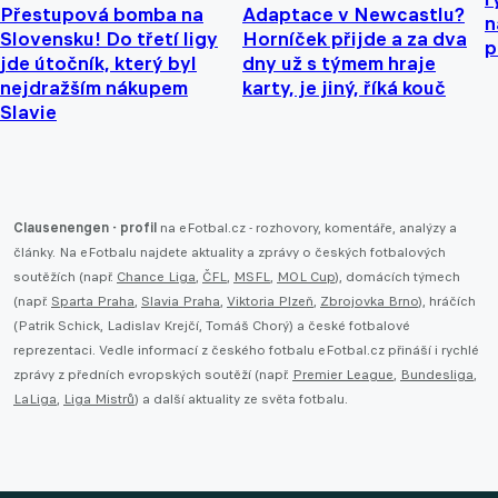
Přestupová bomba na
Adaptace v Newcastlu?
n
Slovensku! Do třetí ligy
Horníček přijde a za dva
p
jde útočník, který byl
dny už s týmem hraje
nejdražším nákupem
karty, je jiný, říká kouč
Slavie
Clausenengen - profil
na eFotbal.cz - rozhovory, komentáře, analýzy a
články. Na eFotbalu najdete aktuality a zprávy o českých fotbalových
soutěžích (např.
Chance Liga
,
ČFL
,
MSFL
,
MOL Cup
), domácích týmech
(např.
Sparta Praha
,
Slavia Praha
,
Viktoria Plzeň
,
Zbrojovka Brno
), hráčích
(Patrik Schick, Ladislav Krejčí, Tomáš Chorý) a české fotbalové
reprezentaci. Vedle informací z českého fotbalu eFotbal.cz přináší i rychlé
zprávy z předních evropských soutěží (např.
Premier League
,
Bundesliga
,
LaLiga
,
Liga Mistrů
) a další aktuality ze světa fotbalu.