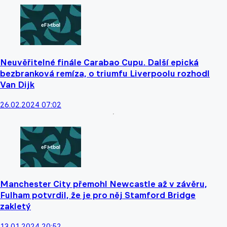
Neuvěřitelné finále Carabao Cupu. Další epická
bezbranková remíza, o triumfu Liverpoolu rozhodl
Van Dijk
26.02.2024 07:02
Manchester City přemohl Newcastle až v závěru,
Fulham potvrdil, že je pro něj Stamford Bridge
zakletý
13.01.2024 20:52