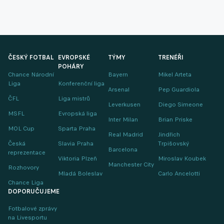
ČESKÝ FOTBAL
EVROPSKÉ
TÝMY
TRENÉŘI
POHÁRY
Chance Národní
Bayern
Mikel Arteta
Liga
Konferenční liga
Arsenal
Pep Guardiola
ČFL
Liga mistrů
Leverkusen
Diego Simeone
MSFL
Evropská liga
Inter Milan
Brian Priske
MOL Cup
Sparta Praha
Real Madrid
Jindřich
Česká
Slavia Praha
Trpišovský
Barcelona
reprezentace
Viktoria Plzeň
Miroslav Koubek
Manchester City
Rozhovory
Mladá Boleslav
Carlo Ancelotti
Chance Liga
DOPORUČUJEME
Fotbalové zprávy
na Livesportu