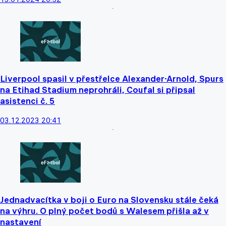
Liverpool spasil v přestřelce Alexander-Arnold, Spurs
na Etihad Stadium neprohráli, Coufal si připsal
asistenci č. 5
03.12.2023 20:41
Jednadvacítka v boji o Euro na Slovensku stále čeká
na výhru. O plný počet bodů s Walesem přišla až v
nastavení