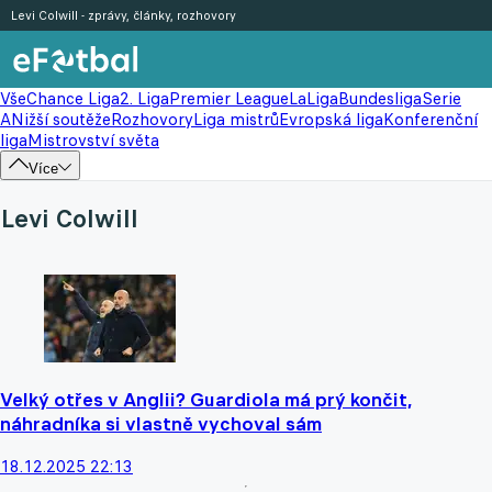
Levi Colwill - zprávy, články, rozhovory
Vše
Chance Liga
2. Liga
Premier League
LaLiga
Bundesliga
Serie
A
Nižší soutěže
Rozhovory
Liga mistrů
Evropská liga
Konferenční
liga
Mistrovství světa
Více
Levi Colwill
Velký otřes v Anglii? Guardiola má prý končit,
náhradníka si vlastně vychoval sám
18.12.2025 22:13