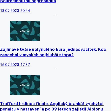
Bournemouthu neprosadila
18.09.2023 20:44
Zajímavé tváře uplynulého Eura jednadvacítek. Kdo
zanechal v myslích nejhlubší stopu?
16.07.2023 17:37
Trafford hrdinou finále. Anglický brankář vychytal
penaltu v nastavení a po 39 letech zajistil Albionu