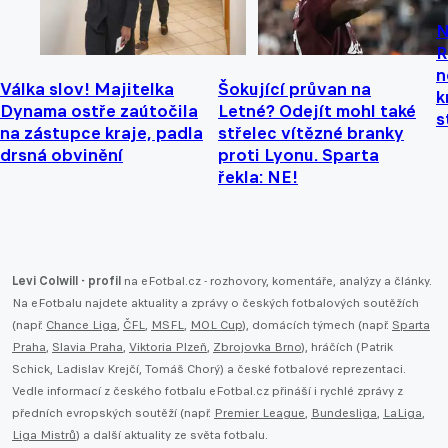
N
R
n
Válka slov! Majitelka
Šokující průvan na
k
Dynama ostře zaútočila
Letné? Odejít mohl také
s
na zástupce kraje, padla
střelec vítězné branky
drsná obvinění
proti Lyonu. Sparta
řekla: NE!
Levi Colwill - profil
na eFotbal.cz - rozhovory, komentáře, analýzy a články.
Na eFotbalu najdete aktuality a zprávy o českých fotbalových soutěžích
(např.
Chance Liga
,
ČFL
,
MSFL
,
MOL Cup
), domácích týmech (např.
Sparta
Praha
,
Slavia Praha
,
Viktoria Plzeň
,
Zbrojovka Brno
), hráčích (Patrik
Schick, Ladislav Krejčí, Tomáš Chorý) a české fotbalové reprezentaci.
Vedle informací z českého fotbalu eFotbal.cz přináší i rychlé zprávy z
předních evropských soutěží (např.
Premier League
,
Bundesliga
,
LaLiga
,
Liga Mistrů
) a další aktuality ze světa fotbalu.