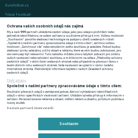
Eurofotbal.cz
Tribal Football -
Football News
(EN)
Ochrana vašich osobních údajů nás zajímá
My a naši
999
partneři ukládáme osobní údaje, jako jsou údaje o prohlížení nebo
FlashFutbal (SK)
jedinečné identifikátory, ve vašem zařízení a využíváme přístup k nim. Volbou možnosti
„Souhlasím“ povolíte sledovací technologie na podporu účelů uvedených v části
„Společně s našimi partnery zpracováváme údaje s tímto cílem“, zatímco volbou
Tenisportal.cz
možnosti „Zamítnout vše“ nebo odvoláním svého souhlasu je zakážete. Pokud budou
sledovací prvky zakázány, určitý obsah a reklamy, které se vám budou zobrazovat, pro
Tenisové zprávy
vás nemusejí být relevantní. Tuto nabídku můžete znovu kdykoli zobrazit pro změnu
vašich nastavení nebo odvolání souhlasu, a to kliknutím na odkaz „Předvolby ochrany
na Livesportu
osobních údajů“ v dolní části webových stránek nebo případně na plovoucí ikonu v
levém dolním rohu webových stránek. Vaše nastavení se uplatní v rámci našeho
Internetová stránka. Podrobnější informace najdete v našich Zásadách ochrany
osobních údajů.
Třetí strany
Společně s našimi partnery zpracováváme údaje s tímto cílem:
Používání přesných údajů o zeměpisné poloze. Aktivní vyhledávání identifikačních
Podmínky užití
GDPR a žurnalistika
údajů v rámci specifických vlastností zařízení. Ukládání a/nebo přístup k informacím v
zařízení. Personalizovaná reklama a obsah, měření reklam a obsahu, průzkum publika a
Zásady ochrany osobních údajů
Doporučené stránky
rozvoj služeb.
Seznam partnerů (dodavatelů)
Třetí strany
Tiráž
Souhlasím