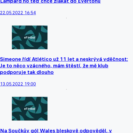
Lampard ho teď chce zlákat do Evertonu
22.05.2022 16:54
Simeone řídí Atlético už 11 let a neskrývá vděčnost:
Je to něco vzácného, mám štěstí, že mě klub
podporuje tak dlouho
13.05.2022 19:00
Na Součkův gól Wales bleskově odpověděl, v