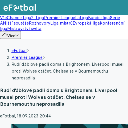
Vše
Chance Liga
2. Liga
Premier League
LaLiga
Bundesliga
Serie
A
Nižší soutěže
Rozhovory
Liga mistrů
Evropská liga
Konferenční
liga
Mistrovství světa
Více
eFotbal
Premier League
Rudí ďáblové padli doma s Brightonem. Liverpool musel
proti Wolves otáčet. Chelsea se v Bournemouthu
neprosadila
Rudí ďáblové padli doma s Brightonem. Liverpool
musel proti Wolves otáčet. Chelsea se v
Bournemouthu neprosadila
eFotbal
,
18.09.2023 20:44