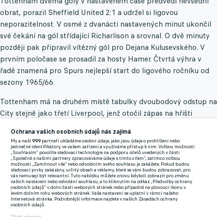
Tottenham dvěma góly v nastaveném čase předvedl nevšední
obrat, porazil Sheffield United 2:1 a udržel si ligovou
neporazitelnost. V osmé z dvanácti nastavených minut ukončil
své čekání na gól střídající Richarlison a srovnal. O dvě minuty
později pak připravil vítězný gól pro Dejana Kulusevského. V
prvním poločase se prosadil za hosty Hamer. Čtvrtá výhra v
řadě znamená pro Spurs nejlepší start do ligového ročníku od
sezony 1965/66.
Tottenham má na druhém místě tabulky dvoubodový odstup na
City stejně jako třetí Liverpool, jenž otočil zápas na hřišti
Wolverhamptonu a zvítězil 3:1. U všech tří branek hostů
Ochrana vašich osobních údajů nás zajímá
asistoval Muhammad Salah.
My a naši
999
partneři ukládáme osobní údaje, jako jsou údaje o prohlížení nebo
jedinečné identifikátory, ve vašem zařízení a využíváme přístup k nim. Volbou možnosti
„Souhlasím“ povolíte sledovací technologie na podporu účelů uvedených v části
Domácí v prvním poločase proti nezvykle nevýraznému
„Společně s našimi partnery zpracováváme údaje s tímto cílem“, zatímco volbou
možnosti „Zamítnout vše“ nebo odvoláním svého souhlasu je zakážete. Pokud budou
Liverpoolu dominovali a Hwang Hi-čchan je poslal do vedení už
sledovací prvky zakázány, určitý obsah a reklamy, které se vám budou zobrazovat, pro
vás nemusejí být relevantní. Tuto nabídku můžete znovu kdykoli zobrazit pro změnu
v sedmé minutě. Wolves pak nevyužili řadu dalších šancí. To je
vašich nastavení nebo odvolání souhlasu, a to kliknutím na odkaz „Předvolby ochrany
osobních údajů“ v dolní části webových stránek nebo případně na plovoucí ikonu v
mrzelo ve druhém poločase, jelikož v 55. minutě nejprve srovnal
levém dolním rohu webových stránek. Vaše nastavení se uplatní v rámci našeho
Internetová stránka. Podrobnější informace najdete v našich Zásadách ochrany
Gakpo a pět minut před koncem dokonal obrat Robertson.
osobních údajů.
Skotský reprezentant nastoupil do svého 200. zápasu v dresu