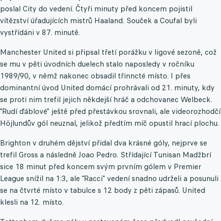
poslal City do vedení. Čtyři minuty před koncem pojistil
vítězství úřadujících mistrů Haaland. Souček a Coufal byli
vystřídáni v 87. minutě.
Manchester United si připsal třetí porážku v ligové sezoně, což
se mu v pěti úvodních duelech stalo naposledy v ročníku
1989/90, v němž nakonec obsadil třinncté místo. I přes
dominantní úvod United domácí prohrávali od 21. minuty, kdy
se proti nim trefil jejich někdejší hráč a odchovanec Welbeck.
"Rudí ďáblové" ještě před přestávkou srovnali, ale videorozhodčí
Höjlundův gól neuznal, jelikož předtím míč opustil hrací plochu.
Brighton v druhém dějství přidal dva krásné góly, nejprve se
trefil Gross a následně Joao Pedro. Střídající Tunisan Madžbrí
sice 18 minut před koncem svým prvním gólem v Premier
League snížil na 1:3, ale "Racci" vedení snadno udrželi a posunuli
se na čtvrté místo v tabulce s 12 body z pěti zápasů. United
klesli na 12. místo.