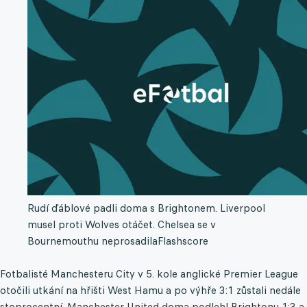
Rudí ďáblové padli doma s Brightonem. Liverpool
musel proti Wolves otáčet. Chelsea se v
Bournemouthu neprosadila
Flashscore
Fotbalisté Manchesteru City v 5. kole anglické Premier League
otočili utkání na hřišti West Hamu a po výhře 3:1 zůstali nedále
stoprocentní. Manchester United doma podlehl Brightonu 1:3 a