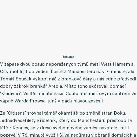
Reklama
V zápase dvou dosud neporažených týmů mezi West Hamem a
City mohli jít do vedení hosté z Manchesteru už v 7. minutě, ale
Tomáš Souček vykopl míč z brankové čáry a následné předvedl
dobrý zákrok brankář Areola. Místo toho skórovali domácí
"Kladiváři". Ve 36. minutě našel Coufal milimetrovým centrem ve
vápně Warda-Prowse, jenž v pádu hlavou zavěsil.
Za "Citizens" srovnal téměř okamžitě po změně stran Doku.
Jednadvacetiletý křídelník, který do Manchesteru přestoupil v
létě z Rennes, se v dresu svého nového zaměstnavatele trefil
poprvé. V 76. minutě využil Silva nedůrazu v obraně domácích a