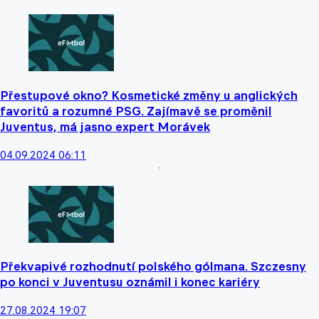
Přestupové okno? Kosmetické změny u anglických
favoritů a rozumné PSG. Zajímavě se proměnil
Juventus, má jasno expert Morávek
04.09.2024 06:11
Překvapivé rozhodnutí polského gólmana. Szczesny
po konci v Juventusu oznámil i konec kariéry
27.08.2024 19:07