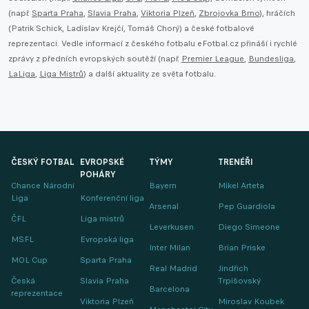
(např.
Sparta Praha
,
Slavia Praha
,
Viktoria Plzeň
,
Zbrojovka Brno
), hráčích
(Patrik Schick, Ladislav Krejčí, Tomáš Chorý) a české fotbalové
reprezentaci. Vedle informací z českého fotbalu eFotbal.cz přináší i rychlé
zprávy z předních evropských soutěží (např.
Premier League
,
Bundesliga
,
LaLiga
,
Liga Mistrů
) a další aktuality ze světa fotbalu.
ČESKÝ FOTBAL
EVROPSKÉ
TÝMY
TRENÉŘI
POHÁRY
Chance Národní
Bayern
Mikel Arteta
Liga
Konferenční liga
Arsenal
Pep Guardiola
ČFL
Liga mistrů
Leverkusen
Diego Simeone
MSFL
Evropská liga
Inter Milan
Brian Priske
MOL Cup
Sparta Praha
Real Madrid
Jindřich
Česká
Slavia Praha
Trpišovský
Barcelona
reprezentace
Viktoria Plzeň
Miroslav Koubek