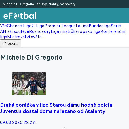
Michele Di Gregorio - zprávy, články, rozhovory
Vše
Chance Liga
2. Liga
Premier League
LaLiga
Bundesliga
Serie
A
Nižší soutěže
Rozhovory
Liga mistrů
Evropská liga
Konferenční
liga
Mistrovství světa
Více
Michele Di Gregorio
Druhá porážka v lize Starou dámu hodně bolela,
Juventus dostal doma nařezáno od Atalanty
09.03.2025 22:27