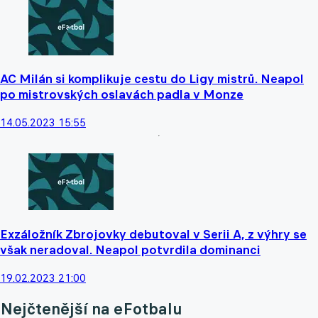
AC Milán si komplikuje cestu do Ligy mistrů. Neapol
po mistrovských oslavách padla v Monze
14.05.2023 15:55
Exzáložník Zbrojovky debutoval v Serii A, z výhry se
však neradoval. Neapol potvrdila dominanci
19.02.2023 21:00
Nejčtenější na eFotbalu