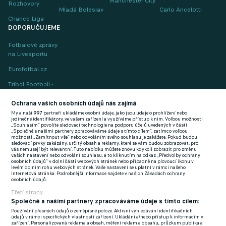
Manchester City
Rozhovory
Mladá Boleslav
Carlo Ancelotti
Chance Liga
DOPORUČUJEME
Fotbalové zprávy
na Livesportu
Eurofotbal.cz
Tribal Football -
Football News
(EN)
Ochrana vašich osobních údajů nás zajímá
My a naši
997
partneři ukládáme osobní údaje, jako jsou údaje o prohlížení nebo
FlashFutbal (SK)
jedinečné identifikátory, ve vašem zařízení a využíváme přístup k nim. Volbou možnosti
„Souhlasím“ povolíte sledovací technologie na podporu účelů uvedených v části
„Společně s našimi partnery zpracováváme údaje s tímto cílem“, zatímco volbou
Tenisportal.cz
možnosti „Zamítnout vše“ nebo odvoláním svého souhlasu je zakážete. Pokud budou
sledovací prvky zakázány, určitý obsah a reklamy, které se vám budou zobrazovat, pro
Tenisové zprávy
vás nemusejí být relevantní. Tuto nabídku můžete znovu kdykoli zobrazit pro změnu
vašich nastavení nebo odvolání souhlasu, a to kliknutím na odkaz „Předvolby ochrany
na Livesportu
osobních údajů“ v dolní části webových stránek nebo případně na plovoucí ikonu v
levém dolním rohu webových stránek. Vaše nastavení se uplatní v rámci našeho
Internetová stránka. Podrobnější informace najdete v našich Zásadách ochrany
osobních údajů.
Třetí strany
Společně s našimi partnery zpracováváme údaje s tímto cílem:
Používání přesných údajů o zeměpisné poloze. Aktivní vyhledávání identifikačních
Podmínky užití
GDPR a žurnalistika
údajů v rámci specifických vlastností zařízení. Ukládání a/nebo přístup k informacím v
zařízení. Personalizovaná reklama a obsah, měření reklam a obsahu, průzkum publika a