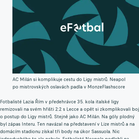
AC Milán si komplikuje cestu do Ligy mistrů. Neapol
po mistrovských oslavách padla v Monze
Flashscore
Fotbalisté Lazia Řím v předehrávce 35. kola italské ligy
remizovali na svém hřišti 2:2 s Lecce a opět si zkomplikovali boj
o postup do Ligy mistrů. Stejně jako AC Milán. Na góly plodný
byl zápas Interu. Ten navázal na představení v Lize mistrů a na
domácím stadionu získal tři body na úkor Sassuola. Nic
jednoduchého to ale nebylo. Fotbalisté Neapole podlehli na