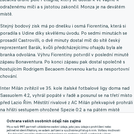
odraženému míči a s jistotou zakončil. Monza je na devátém
místě.
Stejný bodový zisk má po dnešku i osmá Fiorentina, která si
poradila s Udine díky skvělému úvodu. Po sedmi minutách se
prosadil Castrovilli, o dvě minuty dostal míč do sítě český
reprezentant Barák, kvůli předcházejícímu ofsajdu byla ale
branka odvolána. Výhru Fiorentiny potvrdil v poslední minutě
zápasu Bonaventura. Po konci zápasu pak dostal společně s
hostujícím Rodrigem Becaoem červenou kartu za nesportovní
chování.
Inter Milán zvítězil ve 35. kole italské fotbalové ligy doma nad
Sassuolem 4:2, vyhrál popáté v řadě a posunul se na třetí místo
před Lazio Řím. Městští rivalové z AC Milán překvapivě prohráli
na hřišti sestupem ohrožené Spezie 0:2 a na pátém místě
tabulky si zkomplikovali boj o postup do příštího ročníku Ligy
Ochrana vašich osobních údajů nás zajímá
mistrů. Svěřenci Stefana Pioliho v Serii A nebodovali po
My a naši
997
partneři ukládáme osobní údaje, jako jsou údaje o prohlížení nebo
čtyřech výhrách a poprvé od 18. března, kdy podlehli 1:3 Udine.
jedinečné identifikátory, ve vašem zařízení a využíváme přístup k nim. Volbou možnosti