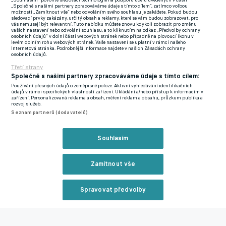
„Souhlasím“ povolíte sledovací technologie na podporu účelů uvedených v části
„Společně s našimi partnery zpracováváme údaje s tímto cílem“, zatímco volbou
možnosti „Zamítnout vše“ nebo odvoláním svého souhlasu je zakážete. Pokud budou
Sassuolo šlo proti Interu do vedení v 11. minutě, ale Berardiho
sledovací prvky zakázány, určitý obsah a reklamy, které se vám budou zobrazovat, pro
vás nemusejí být relevantní. Tuto nabídku můžete znovu kdykoli zobrazit pro změnu
branka neplatila pro ofsajd. Čtyři minuty před poločasem už
vašich nastavení nebo odvolání souhlasu, a to kliknutím na odkaz „Předvolby ochrany
osobních údajů“ v dolní části webových stránek nebo případně na plovoucí ikonu v
regulérně otevřel skóre domácí Lukaku. Krátce po změně stran
levém dolním rohu webových stránek. Vaše nastavení se uplatní v rámci našeho
Internetová stránka. Podrobnější informace najdete v našich Zásadách ochrany
zdvojnásobil vedení Interu nešťastnou tečí do vlastní sítě
osobních údajů.
obránce hostí Tressoldi a hned vzápětí svým 20. gólem v
Třetí strany
sezoně zvýšil na 3:0 Martínez. V tabulce střelců je na druhém
Společně s našimi partnery zpracováváme údaje s tímto cílem:
Používání přesných údajů o zeměpisné poloze. Aktivní vyhledávání identifikačních
místě, tři branky za Osimhenem z Neapole. Hosté ještě vývoj
údajů v rámci specifických vlastností zařízení. Ukládání a/nebo přístup k informacím v
zařízení. Personalizovaná reklama a obsah, měření reklam a obsahu, průzkum publika a
utkání zdramatizovali brankami Matheuse Henriqua a
rozvoj služeb.
Frattesiho, ale Lukaku v závěru svou druhou trefou výhru pojistil.
Seznam partnerů (dodavatelů)
Inter má na čtvrté Lazio Řím náskok jednoho bodu. Pátý AC
Souhlasím
Milán ztrácí na příčky zajišťující účast v Lize mistrů čtyři body.
Zamítnout vše
Vítězství outsidera nad AC Milán zajistili v závěrečné
čtvrthodině Wisniewski a Esposito. Spezia bodovala po třech
porážkách a na prvním sestupovém místě se bodově dotáhla na
Spravovat předvolby
Veronu, která bude hrát v neděli. Milánský velkoklub se příliš
Reklama
dobře nenaladil na odvetu semifinále Ligy mistrů, ve které na
hřišti Interu bude v úterý dohánět dvougólové manko z prvního