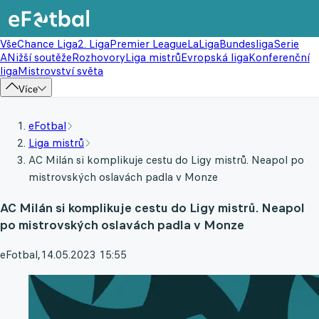
Vše
Chance Liga
2. Liga
Premier League
LaLiga
Bundesliga
Serie
A
Nižší soutěže
Rozhovory
Liga mistrů
Evropská liga
Konferenční
liga
Mistrovství světa
Více
eFotbal
Liga mistrů
AC Milán si komplikuje cestu do Ligy mistrů. Neapol po
mistrovských oslavách padla v Monze
AC Milán si komplikuje cestu do Ligy mistrů. Neapol
po mistrovských oslavách padla v Monze
eFotbal
,
14.05.2023 15:55