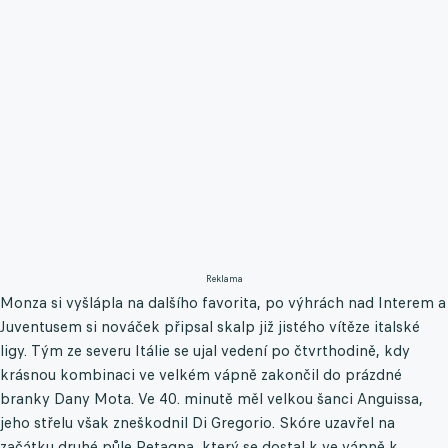
Reklama
Monza si vyšlápla na dalšího favorita, po výhrách nad Interem a
Juventusem si nováček připsal skalp již jistého vítěze italské
ligy. Tým ze severu Itálie se ujal vedení po čtvrthodině, kdy
krásnou kombinaci ve velkém vápně zakončil do prázdné
branky Dany Mota. Ve 40. minutě měl velkou šanci Anguissa,
jeho střelu však zneškodnil Di Gregorio. Skóre uzavřel na
začátku druhé půle Petagna, který se dostal k ve vápně k