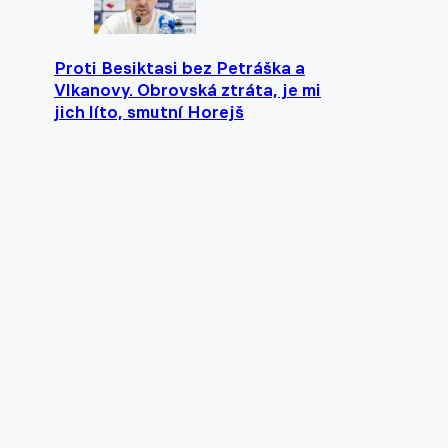
Proti Besiktasi bez Petráška a
Vlkanovy. Obrovská ztráta, je mi
jich líto, smutní Horejš