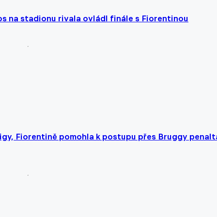
s na stadionu rivala ovládl finále s Fiorentinou
ligy, Fiorentině pomohla k postupu přes Bruggy penalt