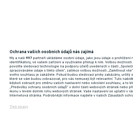
Ochrana vašich osobních údajů nás zajímá
My a naši
997
partneři ukládáme osobní údaje, jako jsou údaje o prohlížení
identifikátory, ve vašem zařízení a využíváme přístup k nim. Volbou možnosti
povolíte sledovací technologie na podporu účelů uvedených v části „Společn
zpracováváme údaje s tímto cílem“, zatímco volbou možnosti „Zamítnout vše
svého souhlasu je zakážete. Pokud budou sledovací prvky zakázány, určitý 
které se vám budou zobrazovat, pro vás nemusejí být relevantní. Tuto nabí
kdykoli zobrazit pro změnu vašich nastavení nebo odvolání souhlasu, a to k
„Předvolby ochrany osobních údajů“ v dolní části webových stránek nebo př
ikonu v levém dolním rohu webových stránek. Vaše nastavení se uplatní v r
Internetová stránka. Podrobnější informace najdete v našich Zásadách ochr
Třetí strany