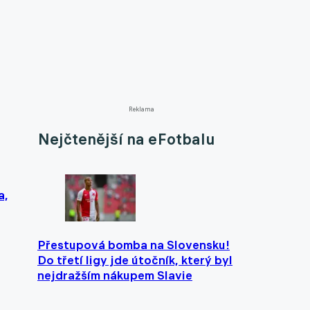
Reklama
Nejčtenější na eFotbalu
a,
Přestupová bomba na Slovensku!
Do třetí ligy jde útočník, který byl
nejdražším nákupem Slavie