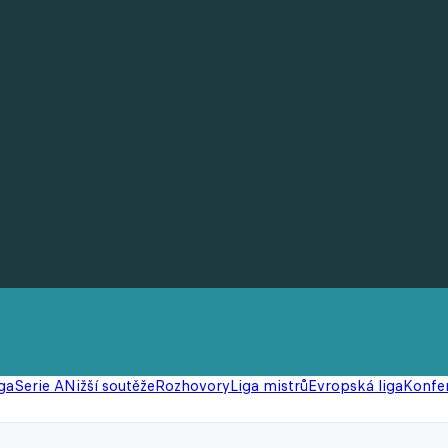
ga
Serie A
Nižší soutěže
Rozhovory
Liga mistrů
Evropská liga
Konfer