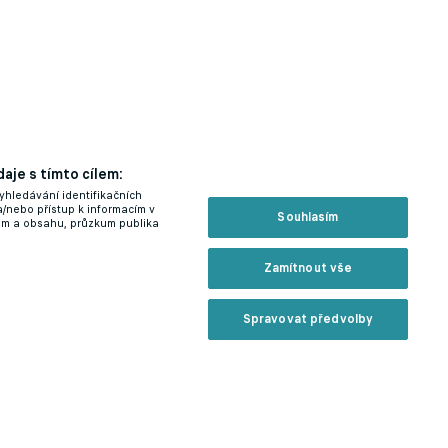
aje s tímto cílem:
yhledávání identifikačních
a/nebo přístup k informacím v
Souhlasím
lam a obsahu, průzkum publika
Zamítnout vše
Spravovat předvolby