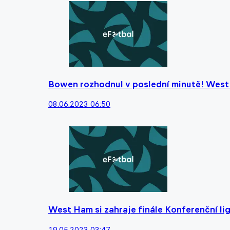
Bowen rozhodnul v poslední minutě! West 
08.06.2023 06:50
West Ham si zahraje finále Konferenční lig
19.05.2023 03:47