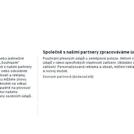
Společně s našimi partnery zpracováváme úd
 nebo jedinečné
Používání přesných údajů o zeměpisné poloze. Aktivní v
 „Souhlasím“
údajů v rámci specifických vlastností zařízení. Ukládání 
ě s našimi partnery
zařízení. Personalizovaná reklama a obsah, měření rek
“ nebo odvoláním
a rozvoj služeb.
obsah a reklamy,
Seznam partnerů (dodavatelů)
dku můžete znovu
liknutím na odkaz
ípadně na plovoucí
ámci našeho
any osobních údajů.