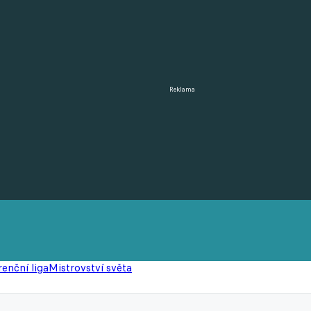
Reklama
enční liga
Mistrovství světa