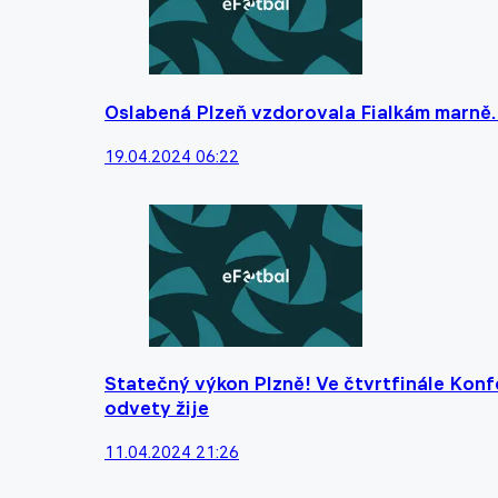
Oslabená Plzeň vzdorovala Fialkám marně.
19.04.2024 06:22
Statečný výkon Plzně! Ve čtvrtfinále Konfe
odvety žije
11.04.2024 21:26