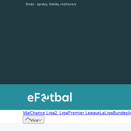
Dodo - zprávy, články, rozhovory
Vše
Chance Liga
2. Liga
Premier League
LaLiga
Bundesli
Více