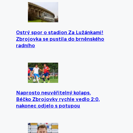
Ostrý spor o stadion Za Lužánkami!
Zbrojovka se pustila do brněnského
radního
Naprosto neuvěřitelný kolaps.
Béčko Zbrojovky rychle vedlo 2:0,
nakonec odjelo s potupou