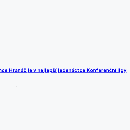
nce Hranáč je v nejlepší jedenáctce Konferenční ligy