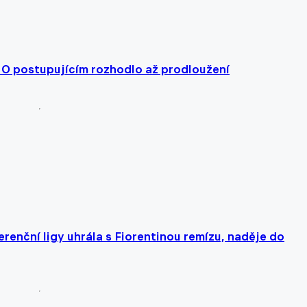
 O postupujícím rozhodlo až prodloužení
renční ligy uhrála s Fiorentinou remízu, naděje do