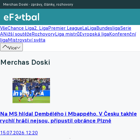
Merchas Doski - zprávy, články, rozhovory
Vše
Chance Liga
2. Liga
Premier League
LaLiga
Bundesliga
Serie
A
Nižší soutěže
Rozhovory
Liga mistrů
Evropská liga
Konferenční
liga
Mistrovství světa
Více
Merchas Doski
Na MS hlídal Dembélého i Mbappého. V Česku takhle
rychlí hráči nejsou, připustil obránce Plzně
15.07.2026 12:20