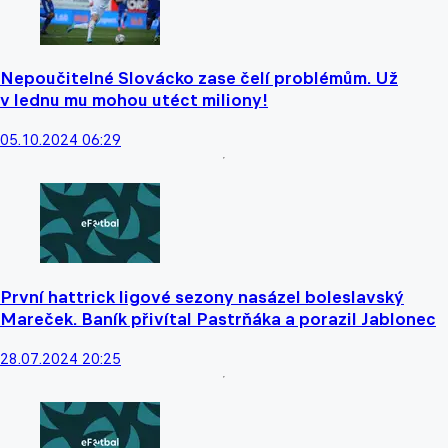
Nepoučitelné Slovácko zase čelí problémům. Už
v lednu mu mohou utéct miliony!
05.10.2024 06:29
První hattrick ligové sezony nasázel boleslavský
Mareček. Baník přivítal Pastrňáka a porazil Jablonec
28.07.2024 20:25