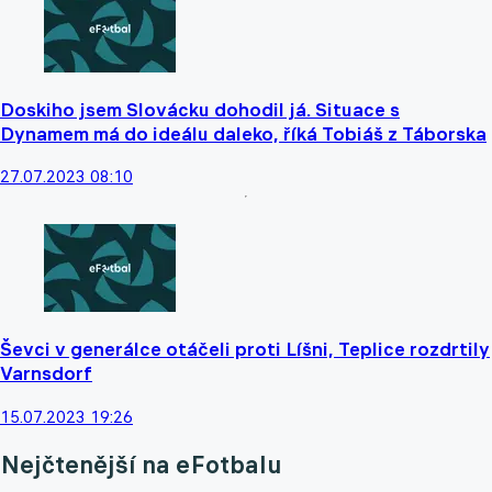
Doskiho jsem Slovácku dohodil já. Situace s
Dynamem má do ideálu daleko, říká Tobiáš z Táborska
27.07.2023 08:10
Ševci v generálce otáčeli proti Líšni, Teplice rozdrtily
Varnsdorf
15.07.2023 19:26
Nejčtenější na eFotbalu