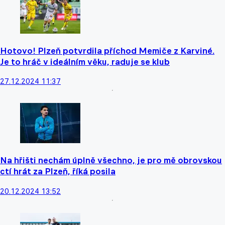
Hotovo! Plzeň potvrdila příchod Memiče z Karviné.
Je to hráč v ideálním věku, raduje se klub
27.12.2024 11:37
Na hřišti nechám úplně všechno, je pro mě obrovskou
ctí hrát za Plzeň, říká posila
20.12.2024 13:52