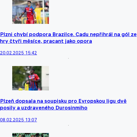
Plzni chybí podpora Brazilce. Cadu nepřihrál na gól ze
hry čtyři měsíce, pracant jako opora
20.02.2025 15:42
Plzeň dopsala na soupisku pro Evropskou ligu dvě
posily a uzdraveného Durosinmiho
08.02.2025 13:07