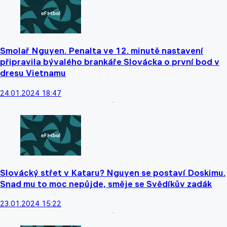
Smolař Nguyen. Penalta ve 12. minutě nastavení
připravila bývalého brankáře Slovácka o první bod v
dresu Vietnamu
24.01.2024 18:47
Slovácký střet v Kataru? Nguyen se postaví Doskimu.
Snad mu to moc nepůjde, směje se Svědíkův zadák
23.01.2024 15:22