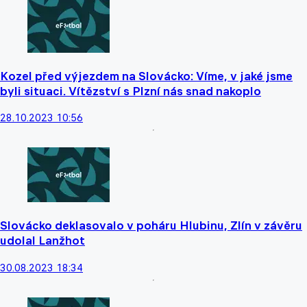
Kozel před výjezdem na Slovácko: Víme, v jaké jsme
byli situaci. Vítězství s Plzní nás snad nakoplo
28.10.2023 10:56
Slovácko deklasovalo v poháru Hlubinu, Zlín v závěru
udolal Lanžhot
30.08.2023 18:34