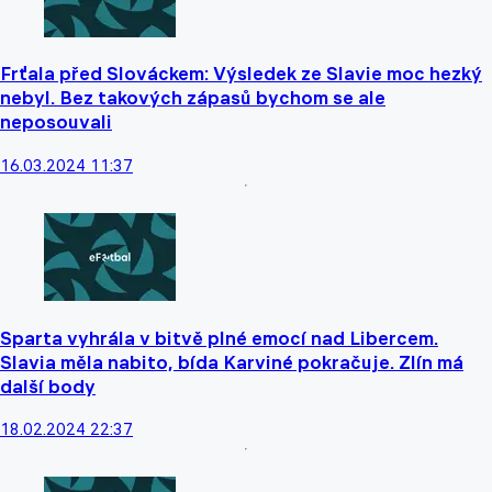
Frťala před Slováckem: Výsledek ze Slavie moc hezký
nebyl. Bez takových zápasů bychom se ale
neposouvali
16.03.2024 11:37
Sparta vyhrála v bitvě plné emocí nad Libercem.
Slavia měla nabito, bída Karviné pokračuje. Zlín má
další body
18.02.2024 22:37