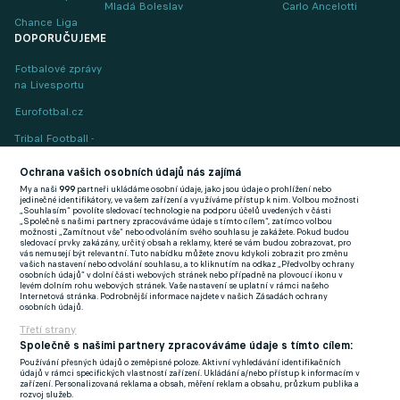
Mladá Boleslav
Carlo Ancelotti
Chance Liga
DOPORUČUJEME
Fotbalové zprávy
na Livesportu
Eurofotbal.cz
Tribal Football -
Football News
(EN)
Ochrana vašich osobních údajů nás zajímá
My a naši
999
partneři ukládáme osobní údaje, jako jsou údaje o prohlížení nebo
FlashFutbal (SK)
jedinečné identifikátory, ve vašem zařízení a využíváme přístup k nim. Volbou možnosti
„Souhlasím“ povolíte sledovací technologie na podporu účelů uvedených v části
„Společně s našimi partnery zpracováváme údaje s tímto cílem“, zatímco volbou
Tenisportal.cz
možnosti „Zamítnout vše“ nebo odvoláním svého souhlasu je zakážete. Pokud budou
sledovací prvky zakázány, určitý obsah a reklamy, které se vám budou zobrazovat, pro
Tenisové zprávy
vás nemusejí být relevantní. Tuto nabídku můžete znovu kdykoli zobrazit pro změnu
vašich nastavení nebo odvolání souhlasu, a to kliknutím na odkaz „Předvolby ochrany
na Livesportu
osobních údajů“ v dolní části webových stránek nebo případně na plovoucí ikonu v
levém dolním rohu webových stránek. Vaše nastavení se uplatní v rámci našeho
Internetová stránka. Podrobnější informace najdete v našich Zásadách ochrany
osobních údajů.
Třetí strany
Společně s našimi partnery zpracováváme údaje s tímto cílem:
Používání přesných údajů o zeměpisné poloze. Aktivní vyhledávání identifikačních
Podmínky užití
GDPR a žurnalistika
údajů v rámci specifických vlastností zařízení. Ukládání a/nebo přístup k informacím v
zařízení. Personalizovaná reklama a obsah, měření reklam a obsahu, průzkum publika a
Zásady ochrany osobních údajů
Doporučené stránky
rozvoj služeb.