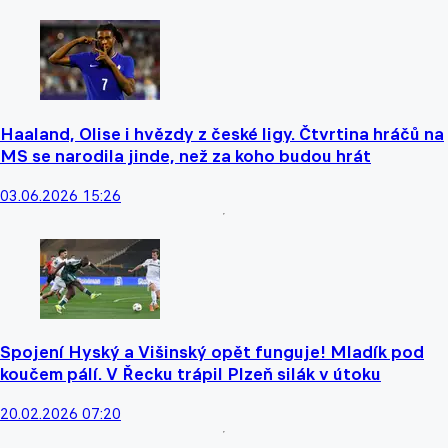
Haaland, Olise i hvězdy z české ligy. Čtvrtina hráčů na
MS se narodila jinde, než za koho budou hrát
03.06.2026 15:26
Spojení Hyský a Višinský opět funguje! Mladík pod
koučem pálí. V Řecku trápil Plzeň silák v útoku
20.02.2026 07:20