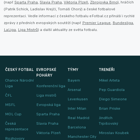
(např.
Sparta Praha
,
Slavia Praha
,
Viktoria Plzeň
,
Zbrojovka Brno
), hráčích
(Patrik Schick, Ladislav Krejčí, Tomáš Chorý) a české fotbalové
reprezentaci. Vedle informací z českého fotbalu eFotbal.cz přináší i rychlé
zprávy z předních evropských soutěží (např.
Premier League
,
Bundesliga
,
LaLiga
,
Liga Mistrů
) a další aktuality ze světa fotbalu.
ČESKÝ FOTBAL
EVROPSKÉ
TÝMY
TRENÉŘI
POHÁRY
Chance Národní
Bayern
Mikel Arteta
Liga
Konferenční liga
Arsenal
Pep Guardiola
ČFL
Liga mistrů
Leverkusen
Diego Simeone
MSFL
Evropská liga
Inter Milan
Brian Priske
MOL Cup
Sparta Praha
Real Madrid
Jindřich
Česká
Slavia Praha
Trpišovský
Barcelona
reprezentace
Viktoria Plzeň
Miroslav Koubek
Manchester City
Rozhovory