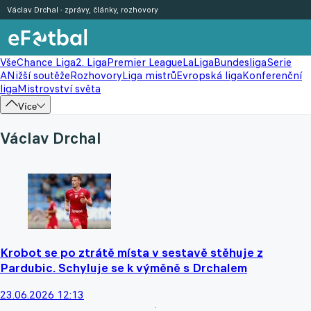
Václav Drchal - zprávy, články, rozhovory
Vše
Chance Liga
2. Liga
Premier League
LaLiga
Bundesliga
Serie
A
Nižší soutěže
Rozhovory
Liga mistrů
Evropská liga
Konferenční
liga
Mistrovství světa
Více
Václav Drchal
Krobot se po ztrátě místa v sestavě stěhuje z
Pardubic. Schyluje se k výměně s Drchalem
23.06.2026 12:13