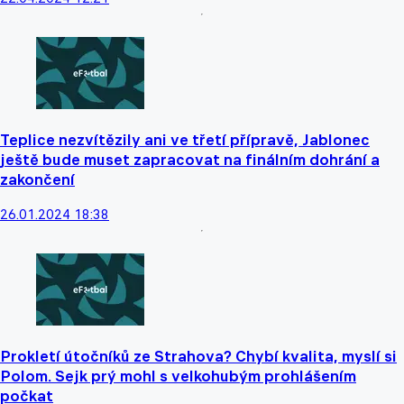
Teplice nezvítězily ani ve třetí přípravě, Jablonec
ještě bude muset zapracovat na finálním dohrání a
zakončení
26.01.2024 18:38
Prokletí útočníků ze Strahova? Chybí kvalita, myslí si
Polom. Sejk prý mohl s velkohubým prohlášením
počkat