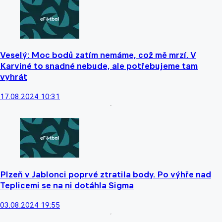
Veselý: Moc bodů zatím nemáme, což mě mrzí. V
Karviné to snadné nebude, ale potřebujeme tam
vyhrát
17.08.2024 10:31
Plzeň v Jablonci poprvé ztratila body. Po výhře nad
Teplicemi se na ni dotáhla Sigma
03.08.2024 19:55