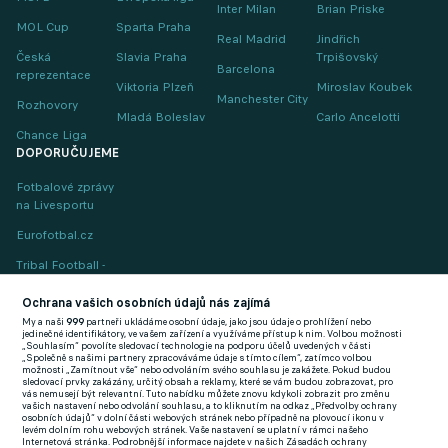
Inter Milan
Brian Priske
MOL Cup
Sparta Praha
Real Madrid
Jindřich
Česká
Slavia Praha
Trpišovský
Barcelona
reprezentace
Viktoria Plzeň
Miroslav Koubek
Manchester City
Rozhovory
Mladá Boleslav
Carlo Ancelotti
Chance Liga
DOPORUČUJEME
Fotbalové zprávy
na Livesportu
Eurofotbal.cz
Tribal Football -
Football News
(EN)
Ochrana vašich osobních údajů nás zajímá
My a naši
999
partneři ukládáme osobní údaje, jako jsou údaje o prohlížení nebo
FlashFutbal (SK)
jedinečné identifikátory, ve vašem zařízení a využíváme přístup k nim. Volbou možnosti
„Souhlasím“ povolíte sledovací technologie na podporu účelů uvedených v části
„Společně s našimi partnery zpracováváme údaje s tímto cílem“, zatímco volbou
Tenisportal.cz
možnosti „Zamítnout vše“ nebo odvoláním svého souhlasu je zakážete. Pokud budou
sledovací prvky zakázány, určitý obsah a reklamy, které se vám budou zobrazovat, pro
Tenisové zprávy
vás nemusejí být relevantní. Tuto nabídku můžete znovu kdykoli zobrazit pro změnu
vašich nastavení nebo odvolání souhlasu, a to kliknutím na odkaz „Předvolby ochrany
na Livesportu
osobních údajů“ v dolní části webových stránek nebo případně na plovoucí ikonu v
levém dolním rohu webových stránek. Vaše nastavení se uplatní v rámci našeho
Internetová stránka. Podrobnější informace najdete v našich Zásadách ochrany