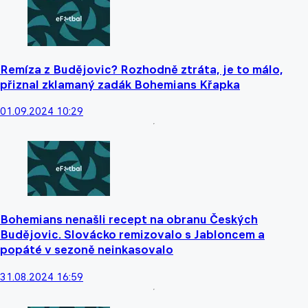
Remíza z Budějovic? Rozhodně ztráta, je to málo,
přiznal zklamaný zadák Bohemians Křapka
01.09.2024 10:29
Bohemians nenašli recept na obranu Českých
Budějovic. Slovácko remizovalo s Jabloncem a
popáté v sezoně neinkasovalo
31.08.2024 16:59