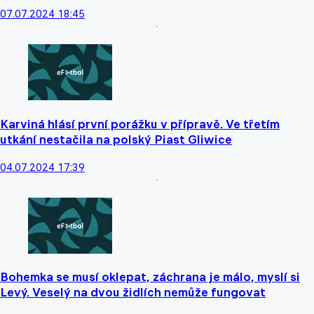
07.07.2024 18:45
Karviná hlásí první porážku v přípravě. Ve třetím
utkání nestačila na polský Piast Gliwice
04.07.2024 17:39
Bohemka se musí oklepat, záchrana je málo, myslí si
Levý. Veselý na dvou židlích nemůže fungovat