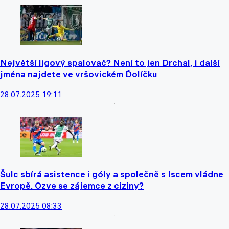
Největší ligový spalovač? Není to jen Drchal, i další
jména najdete ve vršovickém Ďolíčku
28.07.2025 19:11
Šulc sbírá asistence i góly a společně s Iscem vládne
Evropě. Ozve se zájemce z ciziny?
28.07.2025 08:33