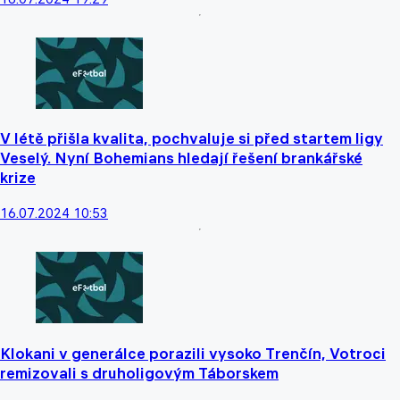
V létě přišla kvalita, pochvaluje si před startem ligy
Veselý. Nyní Bohemians hledají řešení brankářské
krize
16.07.2024 10:53
Klokani v generálce porazili vysoko Trenčín, Votroci
remizovali s druholigovým Táborskem