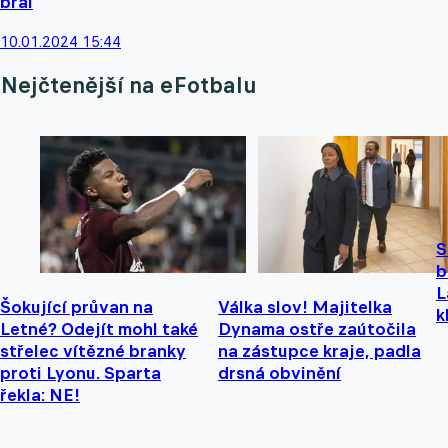
bral
10.01.2024 15:44
Nejčtenější na eFotbalu
S
b
L
Šokující průvan na
Válka slov! Majitelka
k
Letné? Odejít mohl také
Dynama ostře zaútočila
střelec vítězné branky
na zástupce kraje, padla
proti Lyonu. Sparta
drsná obvinění
řekla: NE!