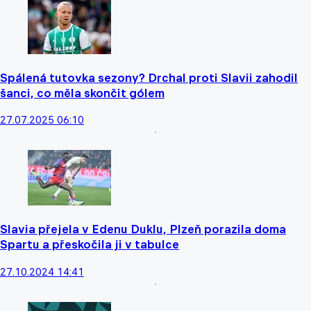
Spálená tutovka sezony? Drchal proti Slavii zahodil
šanci, co měla skončit gólem
27.07.2025 06:10
Slavia přejela v Edenu Duklu, Plzeň porazila doma
Spartu a přeskočila ji v tabulce
27.10.2024 14:41