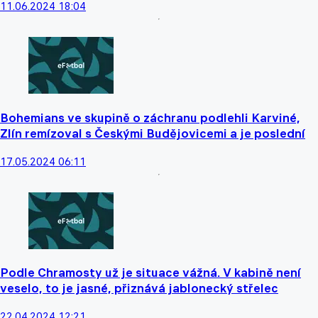
11.06.2024 18:04
Bohemians ve skupině o záchranu podlehli Karviné,
Zlín remízoval s Českými Budějovicemi a je poslední
17.05.2024 06:11
Podle Chramosty už je situace vážná. V kabině není
veselo, to je jasné, přiznává jablonecký střelec
22.04.2024 12:21