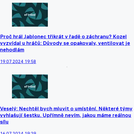
Proč hrál Jablonec třikrát v řadě o záchranu? Kozel
vyzvídal u hráčů: Důvody se opakovaly, ventilovat je
nehodlám
19.07.2024 19:58
Veselý: Nechtěl bych mluvit o umístění. Některé týmy
vyhlašují šestku. Upřímně nevím, jakou máme reálnou
sílu
16.07.2024 19:29