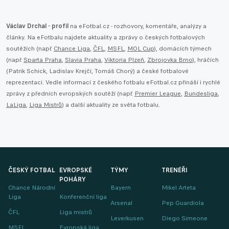
Václav Drchal - profil
na eFotbal.cz - rozhovory, komentáře, analýzy a
články. Na eFotbalu najdete aktuality a zprávy o českých fotbalových
soutěžích (např.
Chance Liga
,
ČFL
,
MSFL
,
MOL Cup
), domácích týmech
(např.
Sparta Praha
,
Slavia Praha
,
Viktoria Plzeň
,
Zbrojovka Brno
), hráčích
(Patrik Schick, Ladislav Krejčí, Tomáš Chorý) a české fotbalové
reprezentaci. Vedle informací z českého fotbalu eFotbal.cz přináší i rychlé
zprávy z předních evropských soutěží (např.
Premier League
,
Bundesliga
,
LaLiga
,
Liga Mistrů
) a další aktuality ze světa fotbalu.
ČESKÝ FOTBAL
EVROPSKÉ
TÝMY
TRENÉŘI
POHÁRY
Chance Národní
Bayern
Mikel Arteta
Liga
Konferenční liga
Arsenal
Pep Guardiola
ČFL
Liga mistrů
Leverkusen
Diego Simeone
MSFL
Evropská liga