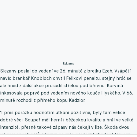
Reklama
Slezany poslal do vedení ve 26. minutě z brejku Ezeh. Vzápětí
navíc brankář Knobloch chytil Félixovi penaltu, stejný hráč se
ale hned z další akce prosadil střelou pod břevno. Karviná
inkasovala poprvé pod vedením nového kouče Hyského. V 66.
minutě rozhodl z přímého kopu Kadzior.
"I přes porážku hodnotím utkání pozitivně, byly tam velice
dobré věci. Soupeř měl herní i běžeckou kvalitu a hrál ve velké
intenzitě, přesně takové zápasy nás čekají v lize. Škoda dvou
inkasovaných gólů, kterým se dalo předejít," zhodnotil Hyský