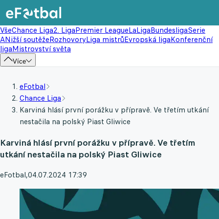
Vše
Chance Liga
2. Liga
Premier League
LaLiga
Bundesliga
Serie
A
Nižší soutěže
Rozhovory
Liga mistrů
Evropská liga
Konferenční
liga
Mistrovství světa
Více
eFotbal
Chance Liga
Karviná hlásí první porážku v přípravě. Ve třetím utkání
nestačila na polský Piast Gliwice
Karviná hlásí první porážku v přípravě. Ve třetím
utkání nestačila na polský Piast Gliwice
eFotbal
,
04.07.2024 17:39