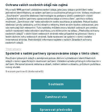
pro klubový web.
Ochrana vašich osobních údajů nás zajímá
My a naši
999
partneři ukládáme osobní údaje, jako jsou údaje o prohlížení nebo
jedinečné identifikátory, ve vašem zařízení a využíváme přístup k nim. Volbou možnosti
SLAVIA BOJUJE O VYSNĚNOU POSILU S TURECKÝM
„Souhlasím“ povolíte sledovací technologie na podporu účelů uvedených v části
„Společně s našimi partnery zpracováváme údaje s tímto cílem“, zatímco volbou
TRABZONSPOREM. CHAM JE PRODUKTIVNĚJŠÍ NEŽ
možnosti „Zamítnout vše“ nebo odvoláním svého souhlasu je zakážete. Pokud budou
sledovací prvky zakázány, určitý obsah a reklamy, které se vám budou zobrazovat, pro
FRANCOUZŠTÍ REPREZENTANTI NA EURU
vás nemusejí být relevantní. Tuto nabídku můžete znovu kdykoli zobrazit pro změnu
vašich nastavení nebo odvolání souhlasu, a to kliknutím na odkaz „Předvolby ochrany
Bohemians 1905 zahájili soustředění ve Slovinsku výhrou 4:1
osobních údajů“ v dolní části webových stránek nebo případně na plovoucí ikonu v
levém dolním rohu webových stránek. Vaše nastavení se uplatní v rámci našeho
nad druhým týmem uplynulé sezony maďarské ligy Paksem.
Internetová stránka. Podrobnější informace najdete v našich Zásadách ochrany
osobních údajů.
"Klokani" vedli už v 11. minutě 2:0 po gólech Drchala a Hrubého,
Třetí strany
po změně stran přidali další trefy Ristovski se Zemanem.
Společně s našimi partnery zpracováváme údaje s tímto cílem:
Používání přesných údajů o zeměpisné poloze. Aktivní vyhledávání identifikačních
Piast Gliwice - MFK Karviná 2:1 (1:1)
údajů v rámci specifických vlastností zařízení. Ukládání a/nebo přístup k informacím v
zařízení. Personalizovaná reklama a obsah, měření reklam a obsahu, průzkum publika a
rozvoj služeb.
Branky:
34. Félix, 66. Kadzior - 26. Ezeh.
Seznam partnerů (dodavatelů)
Sestava Karviné:
Knobloch (46. Ciupa) - Raspopovič (46.
Souhlasím
Mikuš), Svozil (66. Krčík), Bergqvist (66. Drobek), Fleišman (66.
Ražnatovič) - Planka (66. Žák), Moses (66. Čavoš) - Memič (66.
Zamítnout vše
Muhammed), Samko (66. Ayaosi), Regáli (66. Kačor) - Ezeh (66.
Vinícius). Trenér: Hyský.
Spravovat předvolby