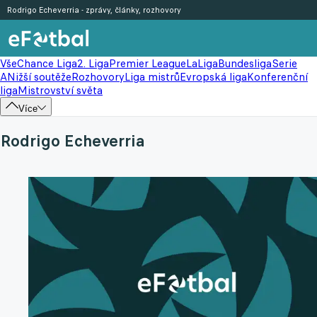
Rodrigo Echeverria - zprávy, články, rozhovory
Vše
Chance Liga
2. Liga
Premier League
LaLiga
Bundesliga
Serie
A
Nižší soutěže
Rozhovory
Liga mistrů
Evropská liga
Konferenční
liga
Mistrovství světa
Více
Rodrigo Echeverria