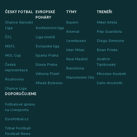
ČESKÝ FOTBAL
EVROPSKÉ
TÝMY
TRENÉŘI
POHÁRY
Chance Národní
Bayern
Mikel Arteta
Liga
Konferenční liga
Arsenal
Pep Guardiola
ČFL
Liga mistrů
Leverkusen
Diego Simeone
MSFL
Evropská liga
Inter Milan
Brian Priske
MOL Cup
Sparta Praha
Real Madrid
Jindřich
Česká
Slavia Praha
Trpišovský
Barcelona
reprezentace
Viktoria Plzeň
Miroslav Koubek
Manchester City
Rozhovory
Mladá Boleslav
Carlo Ancelotti
Chance Liga
DOPORUČUJEME
Fotbalové zprávy
na Livesportu
Eurofotbal.cz
Tribal Football -
Football News