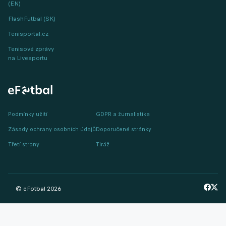
(EN)
FlashFutbal (SK)
Tenisportal.cz
Tenisové zprávy
na Livesportu
Podmínky užití
GDPR a žurnalistika
Zásady ochrany osobních údajů
Doporučené stránky
Třetí strany
Tiráž
© eFotbal
2026