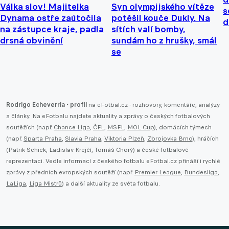
Válka slov! Majitelka
Syn olympijského vítěze
s
Dynama ostře zaútočila
potěšil kouče Dukly. Na
d
na zástupce kraje, padla
sítích valí bomby,
drsná obvinění
sundám ho z hrušky, smál
se
Rodrigo Echeverria - profil
na eFotbal.cz - rozhovory, komentáře, analýzy
a články. Na eFotbalu najdete aktuality a zprávy o českých fotbalových
soutěžích (např.
Chance Liga
,
ČFL
,
MSFL
,
MOL Cup
), domácích týmech
(např.
Sparta Praha
,
Slavia Praha
,
Viktoria Plzeň
,
Zbrojovka Brno
), hráčích
(Patrik Schick, Ladislav Krejčí, Tomáš Chorý) a české fotbalové
reprezentaci. Vedle informací z českého fotbalu eFotbal.cz přináší i rychlé
zprávy z předních evropských soutěží (např.
Premier League
,
Bundesliga
,
LaLiga
,
Liga Mistrů
) a další aktuality ze světa fotbalu.