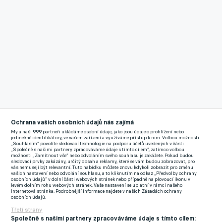
Ochrana vašich osobních údajů nás zajímá
My a naši
999
partneři ukládáme osobní údaje, jako jsou údaje o prohlížení nebo
jedinečné identifikátory, ve vašem zařízení a využíváme přístup k nim. Volbou možnosti
„Souhlasím“ povolíte sledovací technologie na podporu účelů uvedených v části
„Společně s našimi partnery zpracováváme údaje s tímto cílem“, zatímco volbou
možnosti „Zamítnout vše“ nebo odvoláním svého souhlasu je zakážete. Pokud budou
sledovací prvky zakázány, určitý obsah a reklamy, které se vám budou zobrazovat, pro
vás nemusejí být relevantní. Tuto nabídku můžete znovu kdykoli zobrazit pro změnu
vašich nastavení nebo odvolání souhlasu, a to kliknutím na odkaz „Předvolby ochrany
osobních údajů“ v dolní části webových stránek nebo případně na plovoucí ikonu v
levém dolním rohu webových stránek. Vaše nastavení se uplatní v rámci našeho
Zavř
Internetová stránka. Podrobnější informace najdete v našich Zásadách ochrany
osobních údajů.
Třetí strany
Společně s našimi partnery zpracováváme údaje s tímto cílem: