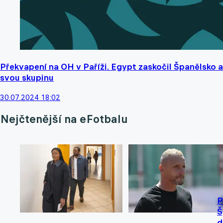
Překvapení na OH v Paříži. Egypt zaskočil Španělsko a
svou skupinu
30.07.2024 18:02
Nejčtenější na eFotbalu
P
Š
d