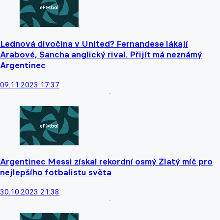
Lednová divočina v United? Fernandese lákají
Arabové, Sancha anglický rival. Přijít má neznámý
Argentinec
09.11.2023 17:37
Argentinec Messi získal rekordní osmý Zlatý míč pro
nejlepšího fotbalistu světa
30.10.2023 21:38