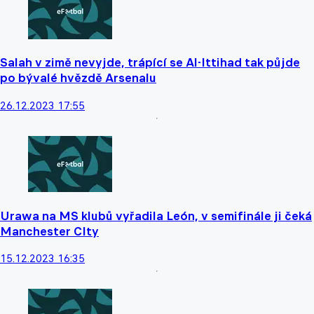
Salah v zimě nevyjde, trápící se Al-Ittihad tak půjde
po bývalé hvězdě Arsenalu
26.12.2023 17:55
Urawa na MS klubů vyřadila León, v semifinále ji čeká
Manchester CIty
15.12.2023 16:35