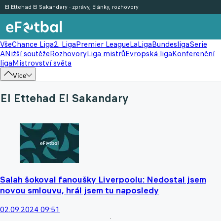
El Ettehad El Sakandary - zprávy, články, rozhovory
Vše
Chance Liga
2. Liga
Premier League
LaLiga
Bundesliga
Serie
A
Nižší soutěže
Rozhovory
Liga mistrů
Evropská liga
Konferenční
liga
Mistrovství světa
Více
El Ettehad El Sakandary
Salah šokoval fanoušky Liverpoolu: Nedostal jsem
novou smlouvu, hrál jsem tu naposledy
02.09.2024 09:51