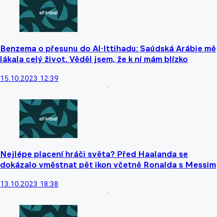
Benzema o přesunu do Al-Ittihadu: Saúdská Arábie mě
lákala celý život. Věděl jsem, že k ní mám blízko
15.10.2023 12:39
Nejlépe placení hráči světa? Před Haalanda se
dokázalo vměstnat pět ikon včetně Ronalda s Messim
13.10.2023 18:38