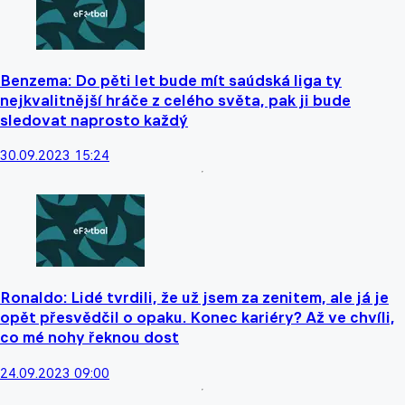
Benzema: Do pěti let bude mít saúdská liga ty
nejkvalitnější hráče z celého světa, pak ji bude
sledovat naprosto každý
30.09.2023 15:24
Ronaldo: Lidé tvrdili, že už jsem za zenitem, ale já je
opět přesvědčil o opaku. Konec kariéry? Až ve chvíli,
co mé nohy řeknou dost
24.09.2023 09:00