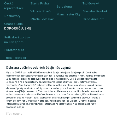
Česká
Slavia Praha
Trpišovský
Barcelona
reprezentace
Viktoria Plzeň
Miroslav Koubek
Manchester City
Rozhovory
Mladá Boleslav
Carlo Ancelotti
Chance Liga
DOPORUČUJEME
Fotbalové zprávy
na Livesportu
Eurofotbal.cz
Tribal Football -
Football News
(EN)
Ochrana vašich osobních údajů nás zajímá
My a naši
999
partneři ukládáme osobní údaje, jako jsou údaje o prohlížení nebo
FlashFutbal (SK)
jedinečné identifikátory, ve vašem zařízení a využíváme přístup k nim. Volbou možnosti
„Souhlasím“ povolíte sledovací technologie na podporu účelů uvedených v části
„Společně s našimi partnery zpracováváme údaje s tímto cílem“, zatímco volbou
Tenisportal.cz
možnosti „Zamítnout vše“ nebo odvoláním svého souhlasu je zakážete. Pokud budou
sledovací prvky zakázány, určitý obsah a reklamy, které se vám budou zobrazovat, pro
Tenisové zprávy
vás nemusejí být relevantní. Tuto nabídku můžete znovu kdykoli zobrazit pro změnu
vašich nastavení nebo odvolání souhlasu, a to kliknutím na odkaz „Předvolby ochrany
na Livesportu
osobních údajů“ v dolní části webových stránek nebo případně na plovoucí ikonu v
levém dolním rohu webových stránek. Vaše nastavení se uplatní v rámci našeho
Internetová stránka. Podrobnější informace najdete v našich Zásadách ochrany
osobních údajů.
Třetí strany