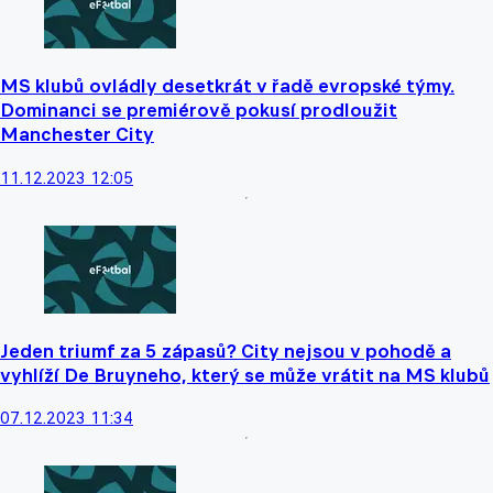
MS klubů ovládly desetkrát v řadě evropské týmy.
Dominanci se premiérově pokusí prodloužit
Manchester City
11.12.2023 12:05
Jeden triumf za 5 zápasů? City nejsou v pohodě a
vyhlíží De Bruyneho, který se může vrátit na MS klubů
07.12.2023 11:34