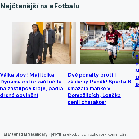
Nejčtenější na eFotbalu
S
p
s
Válka slov! Majitelka
Dvě penalty proti i
s
Dynama ostře zaútočila
zkušený Panák! Sparta B
s
na zástupce kraje, padla
smazala manko v
drsná obvinění
Domažlicích, Loučka
cenil charakter
El Ettehad El Sakandary - profil
na eFotbal.cz - rozhovory, komentáře,