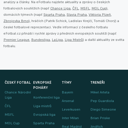
analýzy a články. Na eFotbalu najdete aktuality a zprávy o českých
fotbalových soutěžích (např.
Chance Liga
,
ČFL
,
MSFL
,
MOL Cup
),
domácích týmech (např.
Sparta Praha
,
Slavia Praha
,
Viktoria Plzeň
,
Zbrojovka Brno
), hráčích (Patrik Schick, Ladislav Krejčí, Tomáš Chorý) a
české fotbalové reprezentaci. Vedle informací z českého fotbalu
eFotbal.cz přináší i rychlé zprávy z předních evropských soutěží (např.
Premier League
,
Bundesliga
,
LaLiga
,
Liga Mistrů
) a další aktuality ze světa
fotbalu.
ČESKÝ FOTBAL
EVROPSKÉ
TÝMY
TRENÉŘI
POHÁRY
Chance Národní
Bayern
Mikel Arteta
Liga
Konferenční liga
Arsenal
Pep Guardiola
ČFL
Liga mistrů
Leverkusen
Diego Simeone
MSFL
Evropská liga
Inter Milan
Brian Priske
MOL Cup
Sparta Praha
Real Madrid
Jindřich