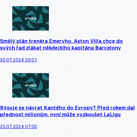
Smělý plán trenéra Emeryho. Aston Villa chce do
svých řad zlákat někdejšího kapitána Barcelony
30.07.2024 20:01
Rýsuje se návrat Kantého do Evropy? Před rokem dal
přednost milionům, nyní může vyzkoušet LaLigu
25.07.2024 07:00