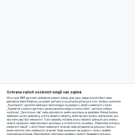
Ochrana vašich osobních údajů nás zajímá
My a naši
997
partneři ukládáme osobní údaje, jako jsou údaje o prohlížení nebo
jedinečné identifikátory, ve vašem zařízení a využíváme přístup k nim. Volbou možnosti
„Souhlasím“ povolíte sledovací technologie na podporu účelů uvedených v části
„Společně s našimi partnery zpracováváme údaje s tímto cílem“, zatímco volbou
možnosti „Zamítnout vše“ nebo odvoláním svého souhlasu je zakážete. Pokud budou
Reklama
sledovací prvky zakázány, určitý obsah a reklamy, které se vám budou zobrazovat, pro
vás nemusejí být relevantní. Tuto nabídku můžete znovu kdykoli zobrazit pro změnu
Benzema, který odešel za lukrativním angažmá do Saúdské
vašich nastavení nebo odvolání souhlasu, a to kliknutím na odkaz „Předvolby ochrany
osobních údajů“ v dolní části webových stránek nebo případně na plovoucí ikonu v
Arábie loni v létě z Realu Madrid, se v poslední době trápí. Od
levém dolním rohu webových stránek. Vaše nastavení se uplatní v rámci našeho
Internetová stránka. Podrobnější informace najdete v našich Zásadách ochrany