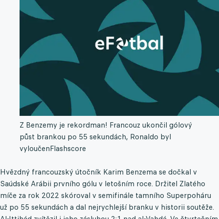
Z Benzemy je rekordman! Francouz ukončil gólový
půst brankou po 55 sekundách, Ronaldo byl
vyloučen
Flashscore
Hvězdný francouzský útočník Karim Benzema se dočkal v
Saúdské Arábii prvního gólu v letošním roce. Držitel Zlatého
míče za rok 2022 skóroval v semifinále tamního Superpoháru
už po 55 sekundách a dal nejrychlejší branku v historii soutěže.
Al-Ittihád zvítězil i jeho zásluhou 2:1 nad al-Vahdá. Ve čtvrtečním