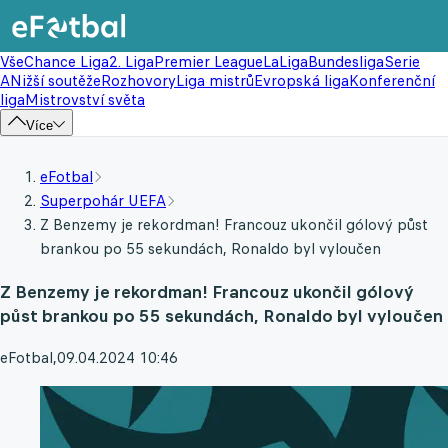
Vše
Chance Liga
2. Liga
Premier League
LaLiga
Bundesliga
Serie
A
Nižší soutěže
Rozhovory
Liga mistrů
Evropská liga
Konferenční
liga
Mistrovství světa
Více
eFotbal
Superpohár UEFA
Z Benzemy je rekordman! Francouz ukončil gólový půst
brankou po 55 sekundách, Ronaldo byl vyloučen
Z Benzemy je rekordman! Francouz ukončil gólový
půst brankou po 55 sekundách, Ronaldo byl vyloučen
eFotbal
,
09.04.2024 10:46