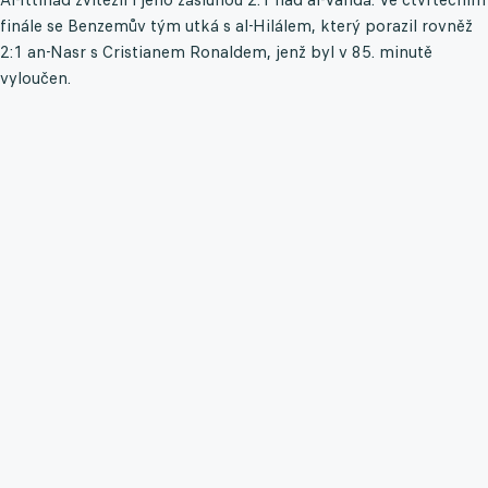
finále se Benzemův tým utká s al-Hilálem, který porazil rovněž
2:1 an-Nasr s Cristianem Ronaldem, jenž byl v 85. minutě
vyloučen.