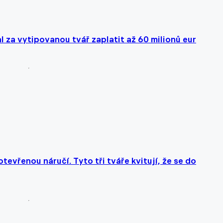
 za vytipovanou tvář zaplatit až 60 milionů eur
evřenou náručí. Tyto tři tváře kvitují, že se do