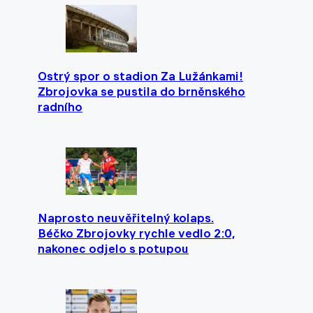
Ostrý spor o stadion Za Lužánkami!
Zbrojovka se pustila do brněnského
radního
Naprosto neuvěřitelný kolaps.
Béčko Zbrojovky rychle vedlo 2:0,
nakonec odjelo s potupou