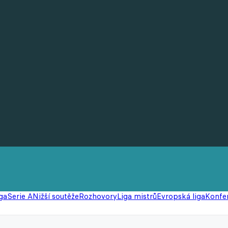
ga
Serie A
Nižší soutěže
Rozhovory
Liga mistrů
Evropská liga
Konfer