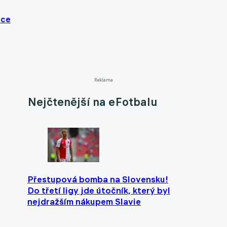
nce
Reklama
Nejčtenější na eFotbalu
Přestupová bomba na Slovensku!
Do třetí ligy jde útočník, který byl
nejdražším nákupem Slavie