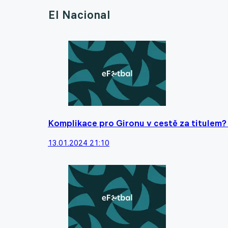
El Nacional
Komplikace pro Gironu v cestě za titulem? O
13.01.2024 21:10