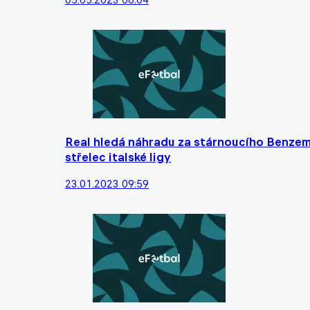
Real hledá náhradu za stárnoucího Benzem
střelec italské ligy
23.01.2023 09:59