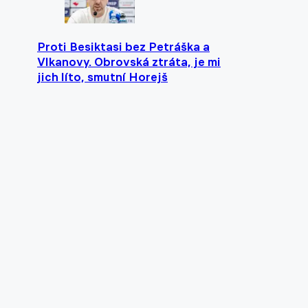
Proti Besiktasi bez Petráška a
Vlkanovy. Obrovská ztráta, je mi
jich líto, smutní Horejš