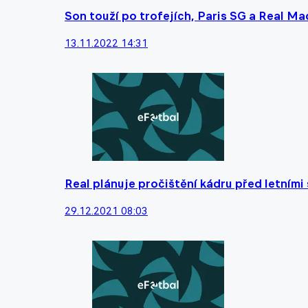
Son touží po trofejích, Paris SG a Real Mad
13.11.2022 14:31
Real plánuje pročištění kádru před letními
29.12.2021 08:03