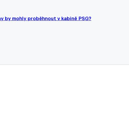
ěny by mohly proběhnout v kabině PSG?