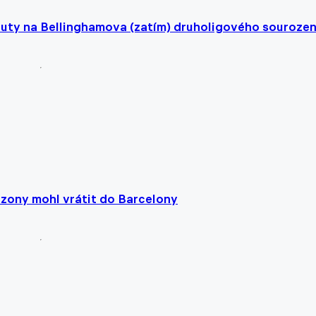
kauty na Bellinghamova (zatím) druholigového souroze
ezony mohl vrátit do Barcelony