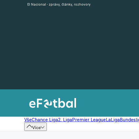
El Nacional - zprávy, články, rozhovory
Vše
Chance Liga
2. Liga
Premier League
LaLiga
Bundesli
Více