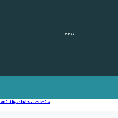
Reklama
enční liga
Mistrovství světa