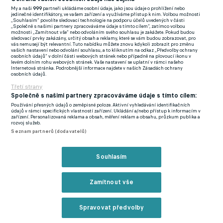
My a naši
999
partneři ukládáme osobní údaje, jako jsou údaje o prohlížení nebo
FlashFutbal (SK)
jedinečné identifikátory, ve vašem zařízení a využíváme přístup k nim. Volbou možnosti
„Souhlasím“ povolíte sledovací technologie na podporu účelů uvedených v části
„Společně s našimi partnery zpracováváme údaje s tímto cílem“, zatímco volbou
Tenisportal.cz
možnosti „Zamítnout vše“ nebo odvoláním svého souhlasu je zakážete. Pokud budou
sledovací prvky zakázány, určitý obsah a reklamy, které se vám budou zobrazovat, pro
Tenisové zprávy
vás nemusejí být relevantní. Tuto nabídku můžete znovu kdykoli zobrazit pro změnu
vašich nastavení nebo odvolání souhlasu, a to kliknutím na odkaz „Předvolby ochrany
na Livesportu
osobních údajů“ v dolní části webových stránek nebo případně na plovoucí ikonu v
levém dolním rohu webových stránek. Vaše nastavení se uplatní v rámci našeho
Internetová stránka. Podrobnější informace najdete v našich Zásadách ochrany
osobních údajů.
Třetí strany
Společně s našimi partnery zpracováváme údaje s tímto cílem:
Používání přesných údajů o zeměpisné poloze. Aktivní vyhledávání identifikačních
Podmínky užití
GDPR a žurnalistika
údajů v rámci specifických vlastností zařízení. Ukládání a/nebo přístup k informacím v
zařízení. Personalizovaná reklama a obsah, měření reklam a obsahu, průzkum publika a
Zásady ochrany osobních údajů
Doporučené stránky
rozvoj služeb.
Seznam partnerů (dodavatelů)
Třetí strany
Tiráž
Souhlasím
© eFotbal
2026
Zamítnout vše
Spravovat předvolby
Reklama