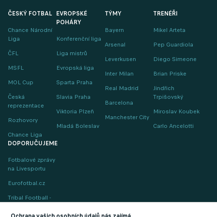
ČESKÝ FOTBAL
EVROPSKÉ
TÝMY
TRENÉŘI
POHÁRY
Chance Národní
Bayern
Mikel Arteta
Liga
Konferenční liga
Arsenal
Pep Guardiola
ČFL
Liga mistrů
Leverkusen
Diego Simeone
MSFL
Evropská liga
Inter Milan
Brian Priske
MOL Cup
Sparta Praha
Real Madrid
Jindřich
Česká
Slavia Praha
Trpišovský
Barcelona
reprezentace
Viktoria Plzeň
Miroslav Koubek
Manchester City
Rozhovory
Mladá Boleslav
Carlo Ancelotti
Chance Liga
DOPORUČUJEME
Fotbalové zprávy
na Livesportu
Eurofotbal.cz
Tribal Football -
Football News
(EN)
Ochrana vašich osobních údajů nás zajímá