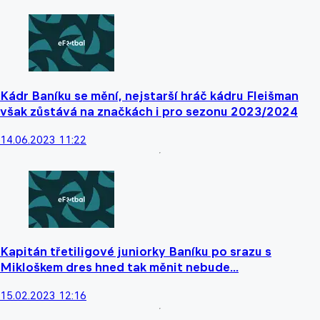
Kádr Baníku se mění, nejstarší hráč kádru Fleišman
však zůstává na značkách i pro sezonu 2023/2024
14.06.2023 11:22
Kapitán třetiligové juniorky Baníku po srazu s
Mikloškem dres hned tak měnit nebude...
15.02.2023 12:16