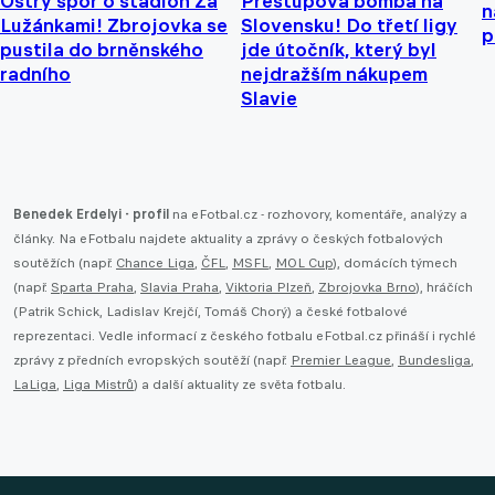
Ostrý spor o stadion Za
Přestupová bomba na
n
Lužánkami! Zbrojovka se
Slovensku! Do třetí ligy
p
pustila do brněnského
jde útočník, který byl
radního
nejdražším nákupem
Slavie
Benedek Erdelyi - profil
na eFotbal.cz - rozhovory, komentáře, analýzy a
články. Na eFotbalu najdete aktuality a zprávy o českých fotbalových
soutěžích (např.
Chance Liga
,
ČFL
,
MSFL
,
MOL Cup
), domácích týmech
(např.
Sparta Praha
,
Slavia Praha
,
Viktoria Plzeň
,
Zbrojovka Brno
), hráčích
(Patrik Schick, Ladislav Krejčí, Tomáš Chorý) a české fotbalové
reprezentaci. Vedle informací z českého fotbalu eFotbal.cz přináší i rychlé
zprávy z předních evropských soutěží (např.
Premier League
,
Bundesliga
,
LaLiga
,
Liga Mistrů
) a další aktuality ze světa fotbalu.