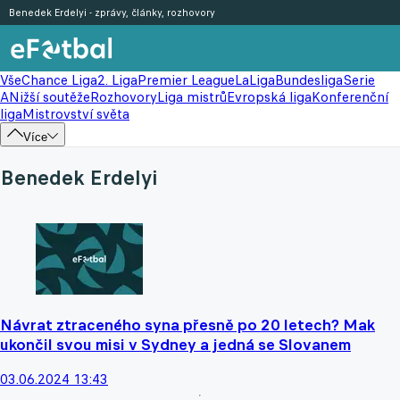
Benedek Erdelyi - zprávy, články, rozhovory
Vše
Chance Liga
2. Liga
Premier League
LaLiga
Bundesliga
Serie
A
Nižší soutěže
Rozhovory
Liga mistrů
Evropská liga
Konferenční
liga
Mistrovství světa
Více
Benedek Erdelyi
Návrat ztraceného syna přesně po 20 letech? Mak
ukončil svou misi v Sydney a jedná se Slovanem
03.06.2024 13:43