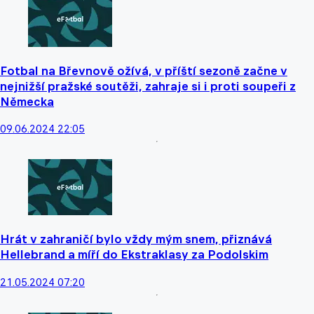
Fotbal na Břevnově ožívá, v příští sezoně začne v
nejnižší pražské soutěži, zahraje si i proti soupeři z
Německa
09.06.2024 22:05
Hrát v zahraničí bylo vždy mým snem, přiznává
Hellebrand a míří do Ekstraklasy za Podolskim
21.05.2024 07:20