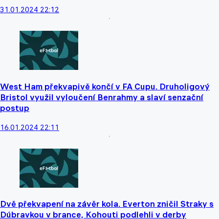
31.01.2024 22:12
West Ham překvapivě končí v FA Cupu. Druholigový
Bristol využil vyloučení Benrahmy a slaví senzační
postup
16.01.2024 22:11
Dvě překvapení na závěr kola. Everton zničil Straky s
Dúbravkou v brance, Kohouti podlehli v derby