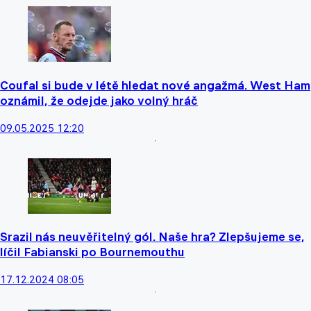
Coufal si bude v létě hledat nové angažmá. West Ham
oznámil, že odejde jako volný hráč
09.05.2025 12:20
Srazil nás neuvěřitelný gól. Naše hra? Zlepšujeme se,
líčil Fabianski po Bournemouthu
17.12.2024 08:05