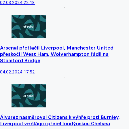
02.03.2024 22:18
Arsenal přetlačil Liverpool, Manchester United
přeskočil West Ham, Wolverhampton řádil na
Stamford Bridge
04.02.2024 17:52
Álvarez nasměroval Citizens k výhře proti Burnley,
Liverpool ve šlágru přejel londýnskou Chelsea