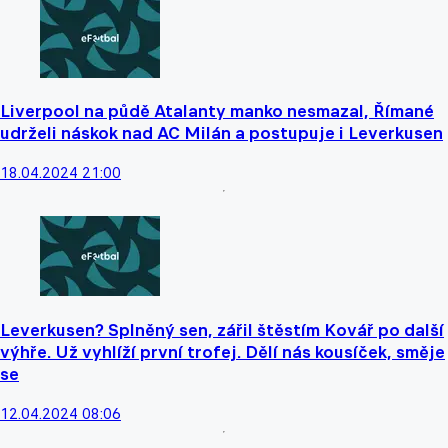
Liverpool na půdě Atalanty manko nesmazal, Římané
udrželi náskok nad AC Milán a postupuje i Leverkusen
18.04.2024 21:00
Leverkusen? Splněný sen, zářil štěstím Kovář po další
výhře. Už vyhlíží první trofej. Dělí nás kousíček, směje
se
12.04.2024 08:06