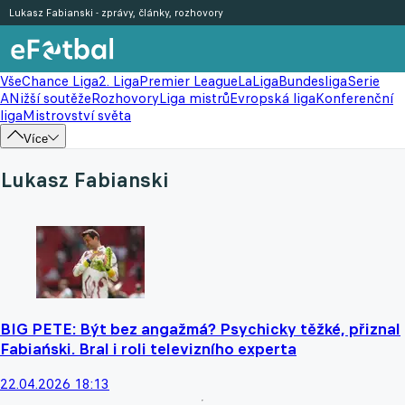
Lukasz Fabianski - zprávy, články, rozhovory
Vše
Chance Liga
2. Liga
Premier League
LaLiga
Bundesliga
Serie
A
Nižší soutěže
Rozhovory
Liga mistrů
Evropská liga
Konferenční
liga
Mistrovství světa
Více
Lukasz Fabianski
BIG PETE: Být bez angažmá? Psychicky těžké, přiznal
Fabiański. Bral i roli televizního experta
22.04.2026 18:13