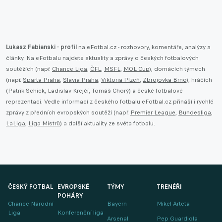
Lukasz Fabianski - profil
na eFotbal.cz - rozhovory, komentáře, analýzy a
články. Na eFotbalu najdete aktuality a zprávy o českých fotbalových
soutěžích (např.
Chance Liga
,
ČFL
,
MSFL
,
MOL Cup
), domácích týmech
(např.
Sparta Praha
,
Slavia Praha
,
Viktoria Plzeň
,
Zbrojovka Brno
), hráčích
(Patrik Schick, Ladislav Krejčí, Tomáš Chorý) a české fotbalové
reprezentaci. Vedle informací z českého fotbalu eFotbal.cz přináší i rychlé
zprávy z předních evropských soutěží (např.
Premier League
,
Bundesliga
,
LaLiga
,
Liga Mistrů
) a další aktuality ze světa fotbalu.
ČESKÝ FOTBAL
EVROPSKÉ
TÝMY
TRENÉŘI
POHÁRY
Chance Národní
Bayern
Mikel Arteta
Liga
Konferenční liga
Arsenal
Pep Guardiola