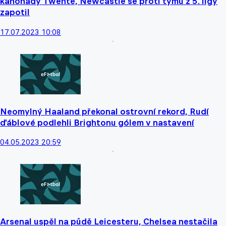
kanonády Twente, Newcastle se proti týmu z 5. ligy
zapotil
17.07.2023 10:08
Neomylný Haaland překonal ostrovní rekord, Rudí
ďáblové podlehli Brightonu gólem v nastavení
04.05.2023 20:59
Arsenal uspěl na půdě Leicesteru, Chelsea nestačila