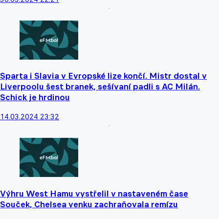
Sparta i Slavia v Evropské lize končí. Mistr dostal v
Liverpoolu šest branek, sešívaní padli s AC Milán.
Schick je hrdinou
14.03.2024 23:32
Výhru West Hamu vystřelil v nastaveném čase
Souček, Chelsea venku zachraňovala remízu