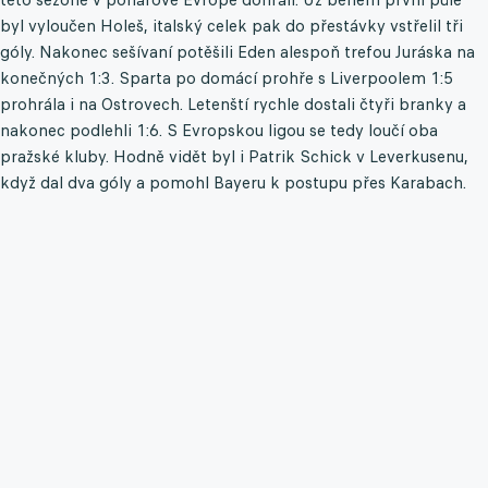
byl vyloučen Holeš, italský celek pak do přestávky vstřelil tři
góly. Nakonec sešívaní potěšili Eden alespoň trefou Juráska na
konečných 1:3. Sparta po domácí prohře s Liverpoolem 1:5
prohrála i na Ostrovech. Letenští rychle dostali čtyři branky a
nakonec podlehli 1:6. S Evropskou ligou se tedy loučí oba
pražské kluby. Hodně vidět byl i Patrik Schick v Leverkusenu,
když dal dva góly a pomohl Bayeru k postupu přes Karabach.