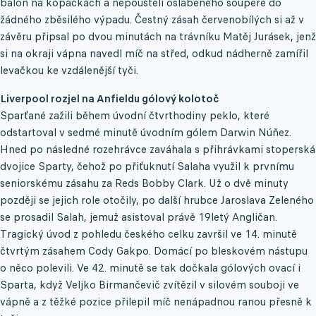
balon na kopačkách a nepouštěli oslabeného soupeře do
žádného zběsilého výpadu. Čestný zásah červenobílých si až v
závěru připsal po dvou minutách na trávníku Matěj Jurásek, jenž
si na okraji vápna navedl míč na střed, odkud nádherně zamířil
levačkou ke vzdálenější tyči.
Liverpool rozjel na Anfieldu gólový kolotoč
Sparťané zažili během úvodní čtvrthodiny peklo, které
odstartoval v sedmé minutě úvodním gólem Darwin Núňez.
Hned po následné rozehrávce zaváhala s přihrávkami stoperská
dvojice Sparty, čehož po přiťuknutí Salaha využil k prvnímu
seniorskému zásahu za Reds Bobby Clark. Už o dvě minuty
později se jejich role otočily, po další hrubce Jaroslava Zeleného
se prosadil Salah, jemuž asistoval právě 19letý Angličan.
Tragický úvod z pohledu českého celku završil ve 14. minutě
čtvrtým zásahem Cody Gakpo. Domácí po bleskovém nástupu
o něco polevili. Ve 42. minutě se tak dočkala gólových ovací i
Sparta, když Veljko Birmančevič zvítězil v silovém souboji ve
vápně a z těžké pozice přilepil míč nenápadnou ranou přesně k