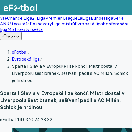
Vše
Chance Liga
2. Liga
Premier League
LaLiga
Bundesliga
Serie
A
Nižší soutěže
Rozhovory
Liga mistrů
Evropská liga
Konferenční
liga
Mistrovství světa
Více
eFotbal
Evropská liga
Sparta i Slavia v Evropské lize končí. Mistr dostal v
Liverpoolu šest branek, sešívaní padli s AC Milán. Schick
je hrdinou
Sparta i Slavia v Evropské lize končí. Mistr dostal v
Liverpoolu šest branek, sešívaní padli s AC Milán.
Schick je hrdinou
eFotbal
,
14.03.2024 23:32