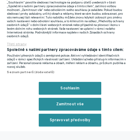
„Souhlasím“ povolíte sledovací technologie na podporu účelů uvedených v části
rozehrávce gólman Andrej Luňov, když postrčil míč přímo na
„Společně s našimi partnery zpracováváme údaje s tímto cílem“, zatímco volbou
možnosti „Zamítnout vše“ nebo odvoláním svého souhlasu je zakážete. Pokud budou
zaskočeného Iglesiase, který místo zakončení do prázdné brány
sledovací prvky zakázány, určitý obsah a reklamy, které se vám budou zobrazovat, pro
vás nemusejí být relevantní. Tuto nabídku můžete znovu kdykoli zobrazit pro změnu
zvolil přihrávku na spoluhráče v ofsajdu.
vašich nastavení nebo odvolání souhlasu, a to kliknutím na odkaz „Předvolby ochrany
osobních údajů“ v dolní části webových stránek nebo případně na plovoucí ikonu v
levém dolním rohu webových stránek. Vaše nastavení se uplatní v rámci našeho
Chvíli po návratu z kabin mohl vedení na stranu Bayeru
Internetová stránka. Podrobnější informace najdete v našich Zásadách ochrany
osobních údajů.
překlopit střídající Exequiel Palacios, tečovaný balon však
Třetí strany
proskákal těsně vedle pravé tyče. O to větší šok přišel pro
Společně s našimi partnery zpracováváme údaje s tímto cílem:
domácí před hodinou hry, kdy si na centr naskočil Zoubir a
Používání přesných údajů o zeměpisné poloze. Aktivní vyhledávání identifikačních
údajů v rámci specifických vlastností zařízení. Ukládání a/nebo přístup k informacím v
hlavičkou pod nohy Kováře otevřel skóre. Chvíli nato zatáhl
zařízení. Personalizovaná reklama a obsah, měření reklam a obsahu, průzkum publika a
rozvoj služeb.
Elvina Cafarquliyev v roli posledního obránce za dres
Seznam partnerů (dodavatelů)
unikajícího Frimponga a musel předčasně odejít do sprch. Ani
to ovšem bojovníky z Ázerbájdžánu neodradilo, když v 67.
Souhlasím
minutě po přízemní ráně Juninha navýšili náskok na dvě branky.
Zamítnout vše
S rychlou odpovědí ovšem přispěchal Frimpong, jenž z voleje
posadil balon ke vzdálenější tyči. Infarktové nastavení pro
Spravovat předvolby
fanoušky v obou táborech zakončil hrdinným výkonem Schick,
jenž nejprve pohotovým skluzem v malém vápně vyrovnal a v
Reklama
posledních momentech i rozhodl hlavičkou do protipohybu