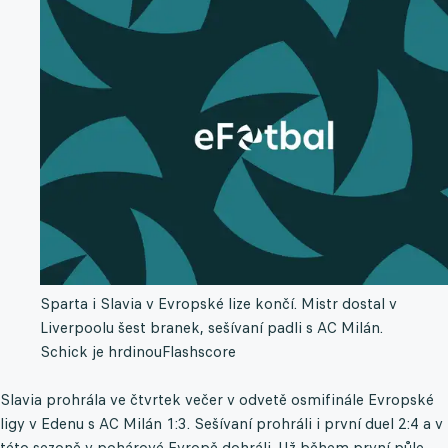
Sparta i Slavia v Evropské lize končí. Mistr dostal v
Liverpoolu šest branek, sešívaní padli s AC Milán.
Schick je hrdinou
Flashscore
Slavia prohrála ve čtvrtek večer v odvetě osmifinále Evropské
ligy v Edenu s AC Milán 1:3. Sešívaní prohráli i první duel 2:4 a v
této sezoně v pohárové Evropě dohráli. Už během první půle