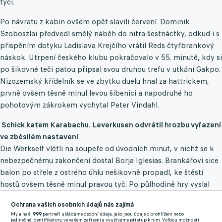
tyči.
Po návratu z kabin ovšem opět slavili červení. Dominik
Szoboszlai předvedl smělý náběh do nitra šestnáctky, odkud i s
přispěním dotyku Ladislava Krejčího vrátil Reds čtyřbrankový
náskok. Utrpení českého klubu pokračovalo v 55. minutě, kdy si
po šikovné teči patou připsal svou druhou trefu v utkání Gakpo.
Nizozemský křídelník se ve zbytku duelu hnal za hattrickem,
prvně ovšem těsně minul levou šibenici a napodruhé ho
pohotovým zákrokem vychytal Peter Vindahl.
Schick katem Karabachu. Leverkusen odvrátil hrozbu vyřazení
ve zběsilém nastavení
Die Werkself vlétli na soupeře od úvodních minut, v nichž se k
nebezpečnému zakončení dostal Borja Iglesias. Brankářovi sice
balon po střele z ostrého úhlu nešikovně propadl, ke štěstí
hostů ovšem těsně minul pravou tyč. Po půlhodině hry vyslal
Kovář dalekým výkopem do samostatného úniku Floriana
Ochrana vašich osobních údajů nás zajímá
Wirtze, po jehož centru do šestnáctky však Jeremie Frimpong
My a naši
999
partneři ukládáme osobní údaje, jako jsou údaje o prohlížení nebo
zamířil mimo tři tyče. Krátce před pauzou předvedl hrubku v
jedinečné identifikátory, ve vašem zařízení a využíváme přístup k nim. Volbou možnosti