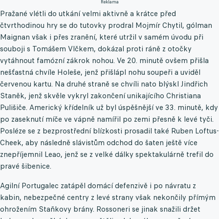
Reklama
Pražané vlétli do utkání velmi aktivně a krátce před
čtvrthodinou hry se do tutovky prodral Mojmír Chytil, gólman
Maignan však i přes zranění, které utržil v samém úvodu při
souboji s Tomášem Vlčkem, dokázal proti ráně z otočky
vytáhnout famózní zákrok nohou. Ve 20. minutě ovšem přišla
nešťastná chvíle Holeše, jenž přišlápl nohu soupeři a uviděl
červenou kartu. Na druhé straně se chvíli nato blýskl Jindřich
Staněk, jenž skvěle vykryl zakončení unikajícího Christiana
Pulišiče. Americký křídelník už byl úspěšnější ve 33. minutě, kdy
po zaseknutí míče ve vápně namířil po zemi přesně k levé tyči.
Posléze se z bezprostřední blízkosti prosadil také Ruben Loftus-
Cheek, aby následně slávistům odchod do šaten ještě více
znepříjemnil Leao, jenž se z velké dálky spektakulárně trefil do
pravé šibenice.
Agilní Portugalec zatápěl domácí defenzivě i po návratu z
kabin, nebezpečné centry z levé strany však nekončily přímým
ohrožením Staňkovy brány. Rossoneri se jinak snažili držet