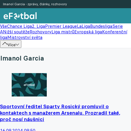
Imanol Garcia - zprávy, články, rozhovory
Vše
Chance Liga
2. Liga
Premier League
LaLiga
Bundesliga
Serie
A
Nižší soutěže
Rozhovory
Liga mistrů
Evropská liga
Konferenční
liga
Mistrovství světa
Více
Imanol Garcia
Sportovní ředitel Sparty Rosický promluvil o
kontaktech s manažerem Arsenalu. Prozradil také,
proč nosí náušnici
16.09.2024 09:50