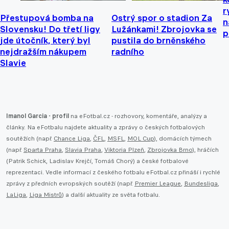
r
Přestupová bomba na
Ostrý spor o stadion Za
n
Slovensku! Do třetí ligy
Lužánkami! Zbrojovka se
p
jde útočník, který byl
pustila do brněnského
nejdražším nákupem
radního
Slavie
Imanol Garcia - profil
na eFotbal.cz - rozhovory, komentáře, analýzy a
články. Na eFotbalu najdete aktuality a zprávy o českých fotbalových
soutěžích (např.
Chance Liga
,
ČFL
,
MSFL
,
MOL Cup
), domácích týmech
(např.
Sparta Praha
,
Slavia Praha
,
Viktoria Plzeň
,
Zbrojovka Brno
), hráčích
(Patrik Schick, Ladislav Krejčí, Tomáš Chorý) a české fotbalové
reprezentaci. Vedle informací z českého fotbalu eFotbal.cz přináší i rychlé
zprávy z předních evropských soutěží (např.
Premier League
,
Bundesliga
,
LaLiga
,
Liga Mistrů
) a další aktuality ze světa fotbalu.