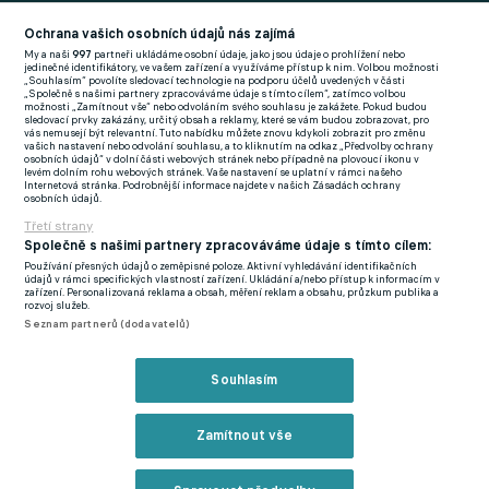
Football News
(EN)
Ochrana vašich osobních údajů nás zajímá
My a naši
997
partneři ukládáme osobní údaje, jako jsou údaje o prohlížení nebo
FlashFutbal (SK)
jedinečné identifikátory, ve vašem zařízení a využíváme přístup k nim. Volbou možnosti
„Souhlasím“ povolíte sledovací technologie na podporu účelů uvedených v části
„Společně s našimi partnery zpracováváme údaje s tímto cílem“, zatímco volbou
Tenisportal.cz
možnosti „Zamítnout vše“ nebo odvoláním svého souhlasu je zakážete. Pokud budou
sledovací prvky zakázány, určitý obsah a reklamy, které se vám budou zobrazovat, pro
Tenisové zprávy
vás nemusejí být relevantní. Tuto nabídku můžete znovu kdykoli zobrazit pro změnu
vašich nastavení nebo odvolání souhlasu, a to kliknutím na odkaz „Předvolby ochrany
na Livesportu
osobních údajů“ v dolní části webových stránek nebo případně na plovoucí ikonu v
levém dolním rohu webových stránek. Vaše nastavení se uplatní v rámci našeho
Internetová stránka. Podrobnější informace najdete v našich Zásadách ochrany
osobních údajů.
Třetí strany
Společně s našimi partnery zpracováváme údaje s tímto cílem:
Používání přesných údajů o zeměpisné poloze. Aktivní vyhledávání identifikačních
Podmínky užití
GDPR a žurnalistika
údajů v rámci specifických vlastností zařízení. Ukládání a/nebo přístup k informacím v
zařízení. Personalizovaná reklama a obsah, měření reklam a obsahu, průzkum publika a
Zásady ochrany osobních údajů
Doporučené stránky
rozvoj služeb.
Seznam partnerů (dodavatelů)
Třetí strany
Tiráž
Souhlasím
© eFotbal
2026
Zamítnout vše