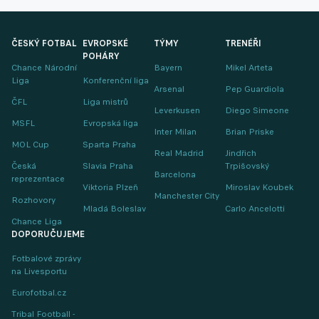
ČESKÝ FOTBAL
EVROPSKÉ
TÝMY
TRENÉŘI
POHÁRY
Chance Národní
Bayern
Mikel Arteta
Liga
Konferenční liga
Arsenal
Pep Guardiola
ČFL
Liga mistrů
Leverkusen
Diego Simeone
MSFL
Evropská liga
Inter Milan
Brian Priske
MOL Cup
Sparta Praha
Real Madrid
Jindřich
Česká
Slavia Praha
Trpišovský
Barcelona
reprezentace
Viktoria Plzeň
Miroslav Koubek
Manchester City
Rozhovory
Mladá Boleslav
Carlo Ancelotti
Chance Liga
DOPORUČUJEME
Fotbalové zprávy
na Livesportu
Eurofotbal.cz
Tribal Football -