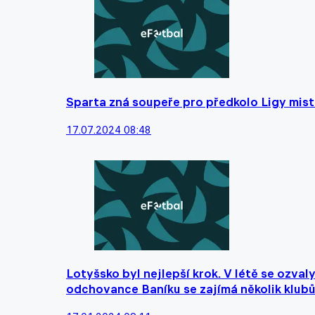
Sparta zná soupeře pro předkolo Ligy mis
17.07.2024 08:48
Lotyšsko byl nejlepší krok. V létě se ozval
odchovance Baníku se zajímá několik klub