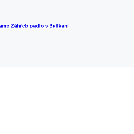
amo Záhřeb padlo s Ballkani
é Balkani, Trnava tvrdě narazila v Razgradu