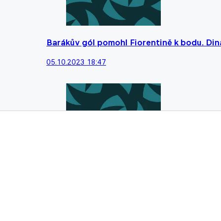
Barákův gól pomohl Fiorentině k bodu. Din
05.10.2023 18:47
Plzeň zásluhou Kalvacha udolala nepříjemn
21.09.2023 21:15