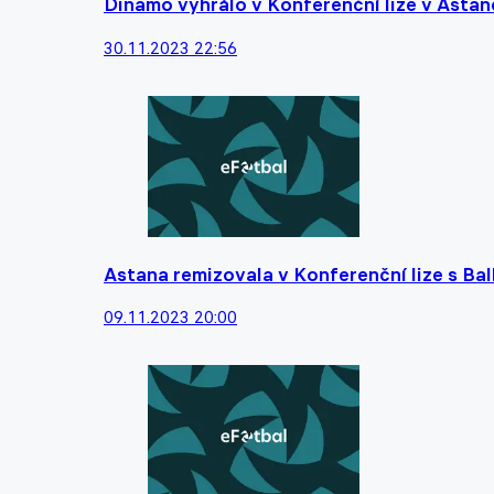
Dinamo vyhrálo v Konferenční lize v Astaně
30.11.2023 22:56
Astana remizovala v Konferenční lize s Ball
09.11.2023 20:00