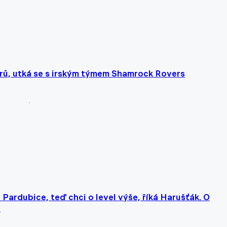
trů, utká se s irským týmem Shamrock Rovers
y Pardubice, teď chci o level výše, říká Harušťák. O
ů