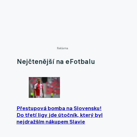
Reklama
Nejčtenější na eFotbalu
Přestupová bomba na Slovensku!
Do třetí ligy jde útočník, který byl
nejdražším nákupem Slavie