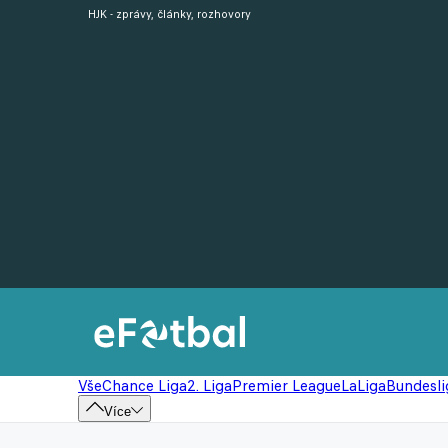
HJK - zprávy, články, rozhovory
Vše
Chance Liga
2. Liga
Premier League
LaLiga
Bundesli
Více