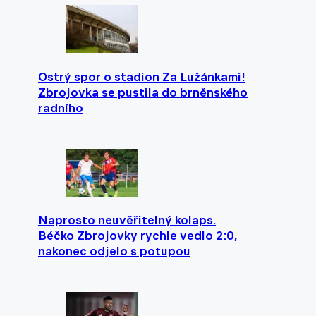
Ostrý spor o stadion Za Lužánkami!
Zbrojovka se pustila do brněnského
radního
Naprosto neuvěřitelný kolaps.
Béčko Zbrojovky rychle vedlo 2:0,
nakonec odjelo s potupou