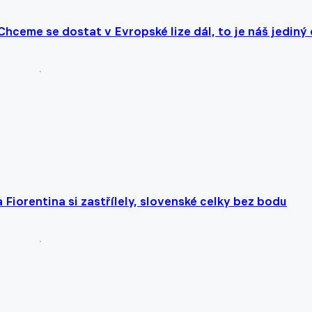
hceme se dostat v Evropské lize dál, to je náš jediný 
 Fiorentina si zastřílely, slovenské celky bez bodu