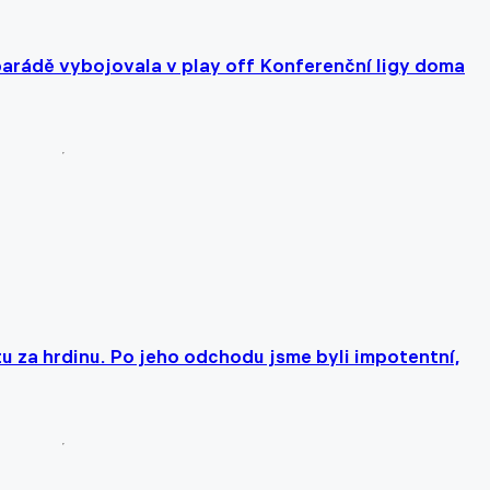
parádě vybojovala v play off Konferenční ligy doma
u za hrdinu. Po jeho odchodu jsme byli impotentní,