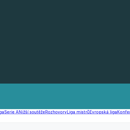
ga
Serie A
Nižší soutěže
Rozhovory
Liga mistrů
Evropská liga
Konfer