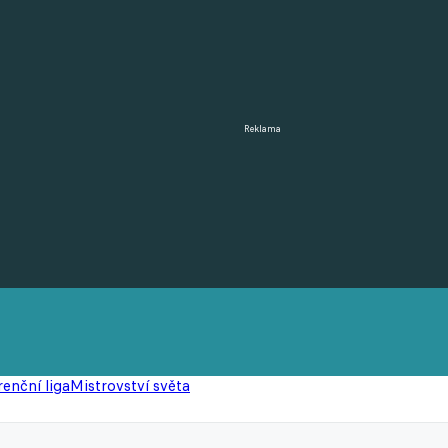
Reklama
enční liga
Mistrovství světa