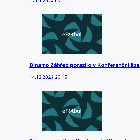
17.01.2024 09:11
Dinamo Záhřeb porazilo v Konferenční lize 
14.12.2023 20:15