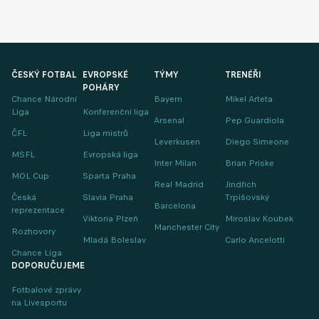
ČESKÝ FOTBAL
EVROPSKÉ
TÝMY
TRENÉŘI
POHÁRY
Chance Národní
Bayern
Mikel Arteta
Liga
Konferenční liga
Arsenal
Pep Guardiola
ČFL
Liga mistrů
Leverkusen
Diego Simeone
MSFL
Evropská liga
Inter Milan
Brian Priske
MOL Cup
Sparta Praha
Real Madrid
Jindřich
Česká
Slavia Praha
Trpišovský
Barcelona
reprezentace
Viktoria Plzeň
Miroslav Koubek
Manchester City
Rozhovory
Mladá Boleslav
Carlo Ancelotti
Chance Liga
DOPORUČUJEME
Fotbalové zprávy
na Livesportu