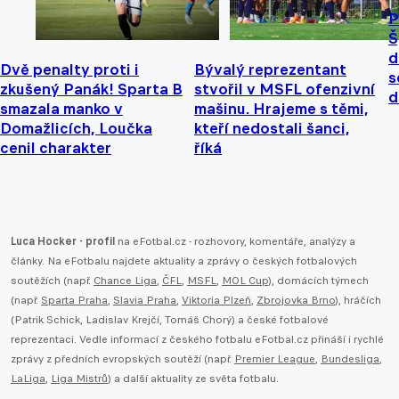
P
Š
d
Dvě penalty proti i
Bývalý reprezentant
s
zkušený Panák! Sparta B
stvořil v MSFL ofenzivní
d
smazala manko v
mašinu. Hrajeme s těmi,
Domažlicích, Loučka
kteří nedostali šanci,
cenil charakter
říká
Luca Hocker - profil
na eFotbal.cz - rozhovory, komentáře, analýzy a
články. Na eFotbalu najdete aktuality a zprávy o českých fotbalových
soutěžích (např.
Chance Liga
,
ČFL
,
MSFL
,
MOL Cup
), domácích týmech
(např.
Sparta Praha
,
Slavia Praha
,
Viktoria Plzeň
,
Zbrojovka Brno
), hráčích
(Patrik Schick, Ladislav Krejčí, Tomáš Chorý) a české fotbalové
reprezentaci. Vedle informací z českého fotbalu eFotbal.cz přináší i rychlé
zprávy z předních evropských soutěží (např.
Premier League
,
Bundesliga
,
LaLiga
,
Liga Mistrů
) a další aktuality ze světa fotbalu.