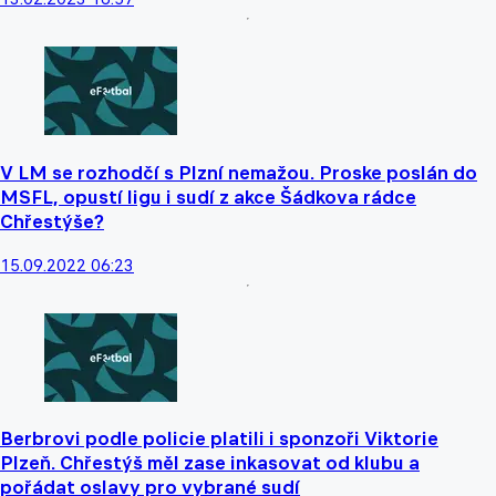
V LM se rozhodčí s Plzní nemažou. Proske poslán do
MSFL, opustí ligu i sudí z akce Šádkova rádce
Chřestýše?
15.09.2022 06:23
Berbrovi podle policie platili i sponzoři Viktorie
Plzeň. Chřestýš měl zase inkasovat od klubu a
pořádat oslavy pro vybrané sudí