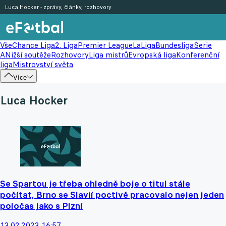
Luca Hocker - zprávy, články, rozhovory
Vše
Chance Liga
2. Liga
Premier League
LaLiga
Bundesliga
Serie
A
Nižší soutěže
Rozhovory
Liga mistrů
Evropská liga
Konferenční
liga
Mistrovství světa
Více
Luca Hocker
Se Spartou je třeba ohledně boje o titul stále
počítat, Brno se Slavií poctivě pracovalo nejen jeden
poločas jako s Plzní
13.02.2023 16:57