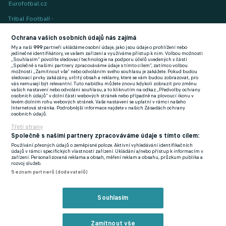
Eurofotbal.cz
Tribal Football -
Football News
(EN)
Ochrana vašich osobních údajů nás zajímá
My a naši
999
partneři ukládáme osobní údaje, jako jsou údaje o prohlížení nebo
FlashFutbal (SK)
jedinečné identifikátory, ve vašem zařízení a využíváme přístup k nim. Volbou možnosti
„Souhlasím“ povolíte sledovací technologie na podporu účelů uvedených v části
„Společně s našimi partnery zpracováváme údaje s tímto cílem“, zatímco volbou
Tenisportal.cz
možnosti „Zamítnout vše“ nebo odvoláním svého souhlasu je zakážete. Pokud budou
sledovací prvky zakázány, určitý obsah a reklamy, které se vám budou zobrazovat, pro
Tenisové zprávy
vás nemusejí být relevantní. Tuto nabídku můžete znovu kdykoli zobrazit pro změnu
vašich nastavení nebo odvolání souhlasu, a to kliknutím na odkaz „Předvolby ochrany
na Livesportu
osobních údajů“ v dolní části webových stránek nebo případně na plovoucí ikonu v
levém dolním rohu webových stránek. Vaše nastavení se uplatní v rámci našeho
Internetová stránka. Podrobnější informace najdete v našich Zásadách ochrany
osobních údajů.
Třetí strany
Společně s našimi partnery zpracováváme údaje s tímto cílem:
Používání přesných údajů o zeměpisné poloze. Aktivní vyhledávání identifikačních
Podmínky užití
GDPR a žurnalistika
údajů v rámci specifických vlastností zařízení. Ukládání a/nebo přístup k informacím v
zařízení. Personalizovaná reklama a obsah, měření reklam a obsahu, průzkum publika a
Zásady ochrany osobních údajů
Doporučené stránky
rozvoj služeb.
Seznam partnerů (dodavatelů)
Třetí strany
Tiráž
Souhlasím
© eFotbal
2026
Zamítnout vše