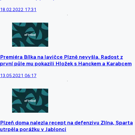
18.02.2022 17:31
Premiéra Bílka na lavičce Plzně nevyšla. Radost z
první půle mu pokazili Hložek s Hanckem a Karabcem
13.05.2021 06:17
Plzeň doma nalezla recept na defenzivu Zlína, Sparta
utrpěla porážku v Jablonci