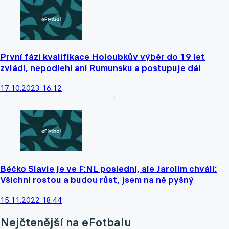
První fázi kvalifikace Holoubkův výběr do 19 let
zvládl, nepodlehl ani Rumunsku a postupuje dál
17.10.2023 16:12
Béčko Slavie je ve F:NL poslední, ale Jarolím chválí:
Všichni rostou a budou růst, jsem na ně pyšný
15.11.2022 18:44
Nejčtenější na eFotbalu