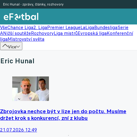
Eric Hunal - zprávy, články, rozhovory
Vše
Chance Liga
2. Liga
Premier League
LaLiga
Bundesliga
Serie
A
Nižší soutěže
Rozhovory
Liga mistrů
Evropská liga
Konferenční
liga
Mistrovství světa
Více
Eric Hunal
Zbrojovka nechce být v lize jen do počtu. Musíme
držet krok s konkurencí, zní z klubu
21.07.2026 12:49