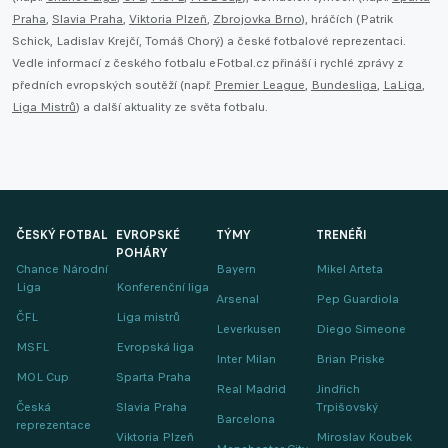
Praha
,
Slavia Praha
,
Viktoria Plzeň
,
Zbrojovka Brno
), hráčích (Patrik
Schick, Ladislav Krejčí, Tomáš Chorý) a české fotbalové reprezentaci.
Vedle informací z českého fotbalu eFotbal.cz přináší i rychlé zprávy z
předních evropských soutěží (např.
Premier League
,
Bundesliga
,
LaLiga
,
Liga Mistrů
) a další aktuality ze světa fotbalu.
ČESKÝ FOTBAL
EVROPSKÉ
TÝMY
TRENÉŘI
POHÁRY
Chance Národní
Bayern
Mikel Arteta
Liga
Konferenční liga
Arsenal
Pep Guardiola
ČFL
Liga mistrů
Leverkusen
Diego Simeone
MSFL
Evropská liga
Inter Milan
Brian Priske
MOL Cup
Sparta Praha
Real Madrid
Jindřich
Česká
Slavia Praha
Trpišovský
Barcelona
reprezentace
Viktoria Plzeň
Miroslav Koubek