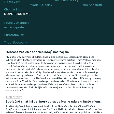
Manchester City
Rozhovory
Mladá Boleslav
Carlo Ancelotti
Chance Liga
DOPORUČUJEME
Fotbalové zprávy
na Livesportu
Eurofotbal.cz
Tribal Football -
Football News
(EN)
Ochrana vašich osobních údajů nás zajímá
My a naši
997
partneři ukládáme osobní údaje, jako jsou údaje o prohlížení nebo
FlashFutbal (SK)
jedinečné identifikátory, ve vašem zařízení a využíváme přístup k nim. Volbou možnosti
„Souhlasím“ povolíte sledovací technologie na podporu účelů uvedených v části
„Společně s našimi partnery zpracováváme údaje s tímto cílem“, zatímco volbou
Tenisportal.cz
možnosti „Zamítnout vše“ nebo odvoláním svého souhlasu je zakážete. Pokud budou
sledovací prvky zakázány, určitý obsah a reklamy, které se vám budou zobrazovat, pro
Tenisové zprávy
vás nemusejí být relevantní. Tuto nabídku můžete znovu kdykoli zobrazit pro změnu
vašich nastavení nebo odvolání souhlasu, a to kliknutím na odkaz „Předvolby ochrany
na Livesportu
osobních údajů“ v dolní části webových stránek nebo případně na plovoucí ikonu v
levém dolním rohu webových stránek. Vaše nastavení se uplatní v rámci našeho
Internetová stránka. Podrobnější informace najdete v našich Zásadách ochrany
osobních údajů.
Třetí strany
Společně s našimi partnery zpracováváme údaje s tímto cílem:
Používání přesných údajů o zeměpisné poloze. Aktivní vyhledávání identifikačních
Podmínky užití
GDPR a žurnalistika
údajů v rámci specifických vlastností zařízení. Ukládání a/nebo přístup k informacím v
zařízení. Personalizovaná reklama a obsah, měření reklam a obsahu, průzkum publika a