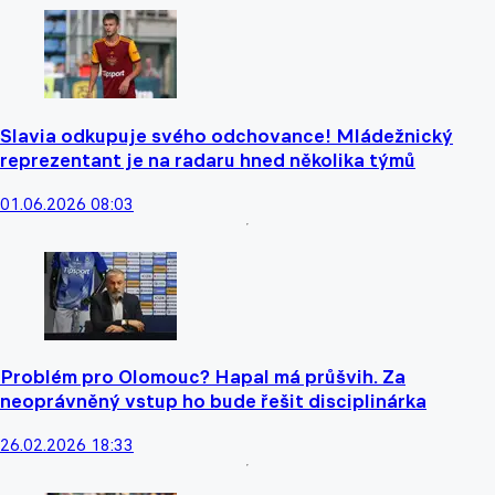
Slavia odkupuje svého odchovance! Mládežnický
reprezentant je na radaru hned několika týmů
01.06.2026 08:03
Problém pro Olomouc? Hapal má průšvih. Za
neoprávněný vstup ho bude řešit disciplinárka
26.02.2026 18:33