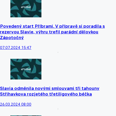
Povedený start Příbrami. V přípravě si poradila s
rezervou Slavie, výhru trefil parádní dělovkou
Zápotočný
07.07.2024 15:47
Slavia odměnila novými smlouvami tři tahouny
Střihavkova rozjetého třetiligového béčka
26.03.2024 08:00