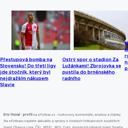
N
k
r
Přestupová bomba na
Ostrý spor o stadion Za
n
Slovensku! Do třetí ligy
Lužánkami! Zbrojovka se
p
jde útočník, který byl
pustila do brněnského
nejdražším nákupem
radního
Slavie
Eric Hunal - profil
na eFotbal.cz - rozhovory, komentáře, analýzy a články.
Na eFotbalu najdete aktuality a zprávy o českých fotbalových soutěžích
(např.
Chance Liga
,
ČFL
,
MSFL
,
MOL Cup
), domácích týmech (např.
Sparta