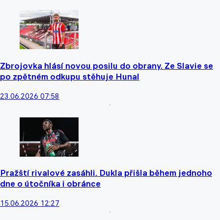
Zbrojovka hlásí novou posilu do obrany. Ze Slavie se
po zpětném odkupu stěhuje Hunal
23.06.2026 07:58
Pražští rivalové zasáhli. Dukla přišla během jednoho
dne o útočníka i obránce
15.06.2026 12:27