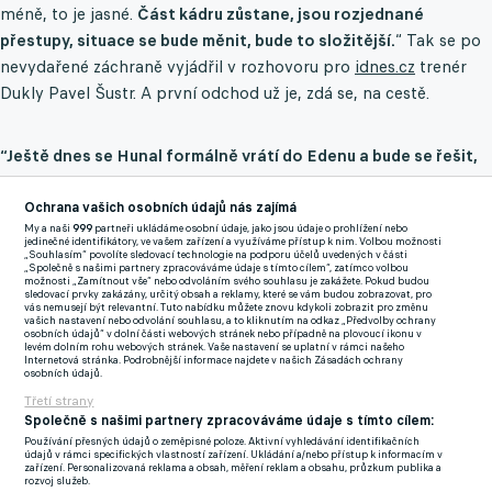
méně, to je jasné.
Část kádru zůstane, jsou rozjednané
přestupy, situace se bude měnit, bude to složitější.
“ Tak se po
nevydařené záchraně vyjádřil v rozhovoru pro
idnes.cz
trenér
Dukly Pavel Šustr. A první odchod už je, zdá se, na cestě.
“Ještě dnes se Hunal formálně vrátí do Edenu a bude se řešit,
co dál.“
To měly prohlásit zdroje
inFotbalu.cz
s tím, že o služby
nadějného obránce by měly mít zájem především Zbrojovka
Ochrana vašich osobních údajů nás zajímá
My a naši
999
partneři ukládáme osobní údaje, jako jsou údaje o prohlížení nebo
Brno a Jablonec. Ve hře je dle zdroje více týmů a dá se
jedinečné identifikátory, ve vašem zařízení a využíváme přístup k nim. Volbou možnosti
„Souhlasím“ povolíte sledovací technologie na podporu účelů uvedených v části
předpokládat i aktivita Baníku Ostrava, který měl o Hunala
„Společně s našimi partnery zpracováváme údaje s tímto cílem“, zatímco volbou
možnosti „Zamítnout vše“ nebo odvoláním svého souhlasu je zakážete. Pokud budou
zájem již v zimě.
sledovací prvky zakázány, určitý obsah a reklamy, které se vám budou zobrazovat, pro
vás nemusejí být relevantní. Tuto nabídku můžete znovu kdykoli zobrazit pro změnu
vašich nastavení nebo odvolání souhlasu, a to kliknutím na odkaz „Předvolby ochrany
Sešívaní mezitím prodloužili smlouvy se svými oporami. Do 30.
osobních údajů“ v dolní části webových stránek nebo případně na plovoucí ikonu v
levém dolním rohu webových stránek. Vaše nastavení se uplatní v rámci našeho
června 2029 podepsal útočník Mojmír Chytil a do 30. června
Internetová stránka. Podrobnější informace najdete v našich Zásadách ochrany
osobních údajů.
2031 záložník Lukáš Provod. Do Edenu navíc již přestoupili
Třetí strany
Danijel Šturm, Pavel Kačor, Emmanuel Ayaosi a ukrajinský
Společně s našimi partnery zpracováváme údaje s tímto cílem:
talent Nazar Domchak.
Používání přesných údajů o zeměpisné poloze. Aktivní vyhledávání identifikačních
údajů v rámci specifických vlastností zařízení. Ukládání a/nebo přístup k informacím v
zařízení. Personalizovaná reklama a obsah, měření reklam a obsahu, průzkum publika a
Ze Slavie naopak odešel útočník Daniel Šmiga, který přestoupil
rozvoj služeb.