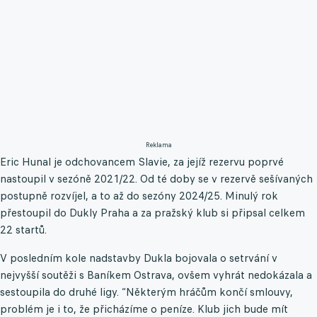
Reklama
Eric Hunal je odchovancem Slavie, za jejíž rezervu poprvé
nastoupil v sezóně 2021/22. Od té doby se v rezervě sešívaných
postupně rozvíjel, a to až do sezóny 2024/25. Minulý rok
přestoupil do Dukly Praha a za pražský klub si připsal celkem
22 startů.
V posledním kole nadstavby Dukla bojovala o setrvání v
nejvyšší soutěži s Baníkem Ostrava, ovšem vyhrát nedokázala a
sestoupila do druhé ligy. “Některým hráčům končí smlouvy,
problém je i to, že přicházíme o peníze. Klub jich bude mít