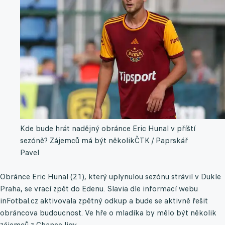
Kde bude hrát nadějný obránce Eric Hunal v příští
sezóně? Zájemců má být několik
ČTK / Paprskář
Pavel
Obránce Eric Hunal (21), který uplynulou sezónu strávil v Dukle
Praha, se vrací zpět do Edenu. Slavia dle informací webu
inFotbal.cz aktivovala zpětný odkup a bude se aktivně řešit
obráncova budoucnost. Ve hře o mladíka by mělo být několik
zájemců z Chance ligy.