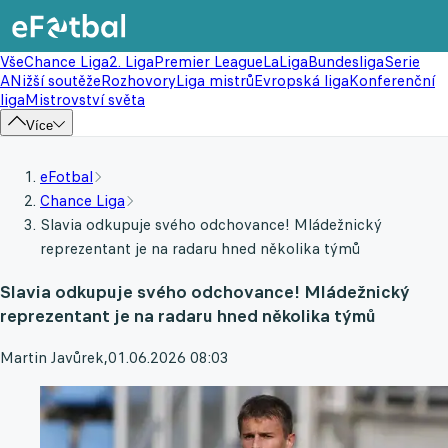
Vše
Chance Liga
2. Liga
Premier League
LaLiga
Bundesliga
Serie
A
Nižší soutěže
Rozhovory
Liga mistrů
Evropská liga
Konferenční
liga
Mistrovství světa
Více
eFotbal
Chance Liga
Slavia odkupuje svého odchovance! Mládežnický
reprezentant je na radaru hned několika týmů
Slavia odkupuje svého odchovance! Mládežnický
reprezentant je na radaru hned několika týmů
Martin Javůrek
,
01.06.2026 08:03