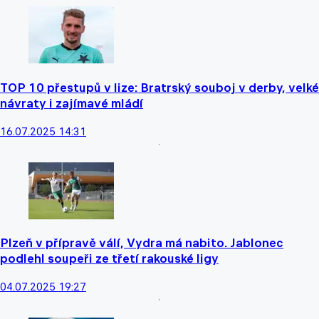
TOP 10 přestupů v lize: Bratrský souboj v derby, velké
návraty i zajímavé mládí
16.07.2025 14:31
Plzeň v přípravě válí, Vydra má nabito. Jablonec
podlehl soupeři ze třetí rakouské ligy
04.07.2025 19:27