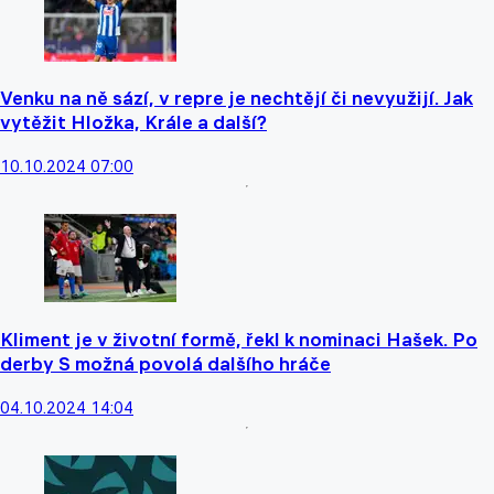
Venku na ně sází, v repre je nechtějí či nevyužijí. Jak
vytěžit Hložka, Krále a další?
10.10.2024 07:00
Kliment je v životní formě, řekl k nominaci Hašek. Po
derby S možná povolá dalšího hráče
04.10.2024 14:04