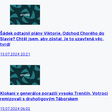
Šádek odtajnil plány Viktorie. Odchod Chorého do
Slavie? Chtěl jsem, aby zůstal. Je to uzavřená věc,
tvrdí
15.07.2024 20:21
Klokani v generálce porazili vysoko Trenčín, Votroci
remizovali s druholigovým Táborskem
15.07.2024 06:02