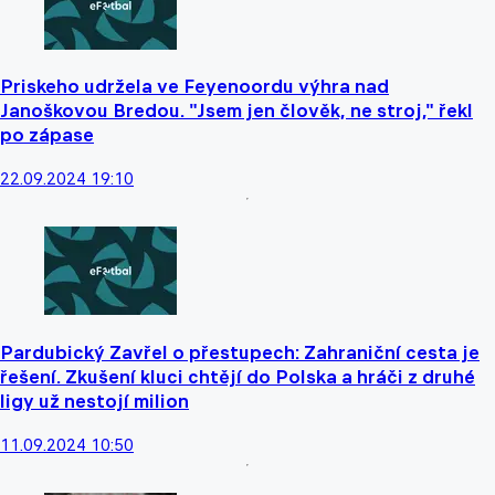
Priskeho udržela ve Feyenoordu výhra nad
Janoškovou Bredou. "Jsem jen člověk, ne stroj," řekl
po zápase
22.09.2024 19:10
Pardubický Zavřel o přestupech: Zahraniční cesta je
řešení. Zkušení kluci chtějí do Polska a hráči z druhé
ligy už nestojí milion
11.09.2024 10:50