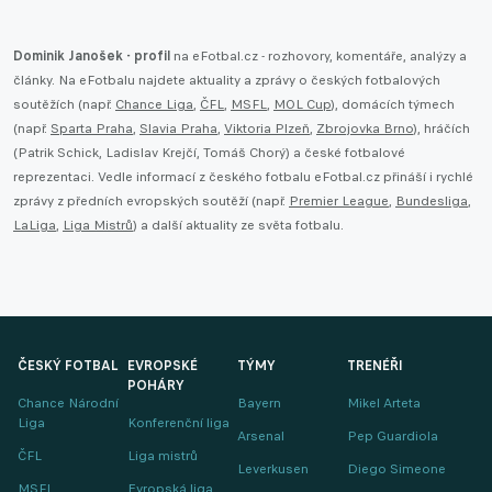
Dominik Janošek - profil
na eFotbal.cz - rozhovory, komentáře, analýzy a
články. Na eFotbalu najdete aktuality a zprávy o českých fotbalových
soutěžích (např.
Chance Liga
,
ČFL
,
MSFL
,
MOL Cup
), domácích týmech
(např.
Sparta Praha
,
Slavia Praha
,
Viktoria Plzeň
,
Zbrojovka Brno
), hráčích
(Patrik Schick, Ladislav Krejčí, Tomáš Chorý) a české fotbalové
reprezentaci. Vedle informací z českého fotbalu eFotbal.cz přináší i rychlé
zprávy z předních evropských soutěží (např.
Premier League
,
Bundesliga
,
LaLiga
,
Liga Mistrů
) a další aktuality ze světa fotbalu.
ČESKÝ FOTBAL
EVROPSKÉ
TÝMY
TRENÉŘI
POHÁRY
Chance Národní
Bayern
Mikel Arteta
Liga
Konferenční liga
Arsenal
Pep Guardiola
ČFL
Liga mistrů
Leverkusen
Diego Simeone
MSFL
Evropská liga