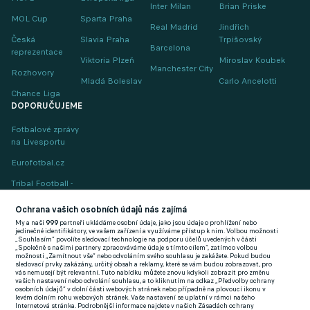
Inter Milan
Brian Priske
MOL Cup
Sparta Praha
Real Madrid
Jindřich
Česká
Slavia Praha
Trpišovský
Barcelona
reprezentace
Viktoria Plzeň
Miroslav Koubek
Manchester City
Rozhovory
Mladá Boleslav
Carlo Ancelotti
Chance Liga
DOPORUČUJEME
Fotbalové zprávy
na Livesportu
Eurofotbal.cz
Tribal Football -
Football News
(EN)
Ochrana vašich osobních údajů nás zajímá
My a naši
999
partneři ukládáme osobní údaje, jako jsou údaje o prohlížení nebo
FlashFutbal (SK)
jedinečné identifikátory, ve vašem zařízení a využíváme přístup k nim. Volbou možnosti
„Souhlasím“ povolíte sledovací technologie na podporu účelů uvedených v části
„Společně s našimi partnery zpracováváme údaje s tímto cílem“, zatímco volbou
Tenisportal.cz
možnosti „Zamítnout vše“ nebo odvoláním svého souhlasu je zakážete. Pokud budou
sledovací prvky zakázány, určitý obsah a reklamy, které se vám budou zobrazovat, pro
Tenisové zprávy
vás nemusejí být relevantní. Tuto nabídku můžete znovu kdykoli zobrazit pro změnu
vašich nastavení nebo odvolání souhlasu, a to kliknutím na odkaz „Předvolby ochrany
na Livesportu
osobních údajů“ v dolní části webových stránek nebo případně na plovoucí ikonu v
levém dolním rohu webových stránek. Vaše nastavení se uplatní v rámci našeho
Internetová stránka. Podrobnější informace najdete v našich Zásadách ochrany