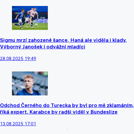
Sigmu mrzí zahozené šance, Haná ale viděla i klady.
Výborný Janošek i odvážní mladíci
28.08.2025 19:49
Odchod Černého do Turecka by byl pro mě zklamáním,
říká expert. Karabce by radši viděl v Bundeslize
13.08.2025 17:01