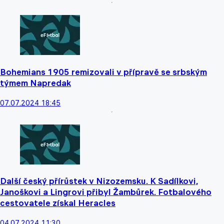
Bohemians 1905 remizovali v přípravě se srbským
týmem Napredak
07.07.2024 18:45
Další český přírůstek v Nizozemsku. K Sadílkovi,
Janoškovi a Lingrovi přibyl Žambůrek. Fotbalového
cestovatele získal Heracles
04.07.2024 11:30