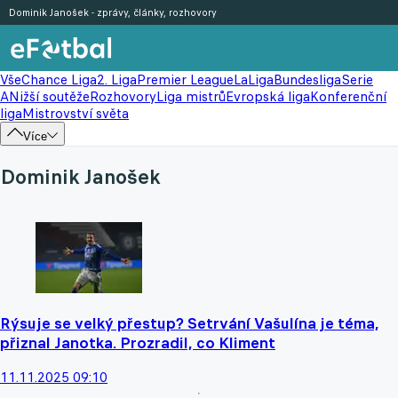
Dominik Janošek - zprávy, články, rozhovory
Vše
Chance Liga
2. Liga
Premier League
LaLiga
Bundesliga
Serie
A
Nižší soutěže
Rozhovory
Liga mistrů
Evropská liga
Konferenční
liga
Mistrovství světa
Více
Dominik Janošek
Rýsuje se velký přestup? Setrvání Vašulína je téma,
přiznal Janotka. Prozradil, co Kliment
11.11.2025 09:10