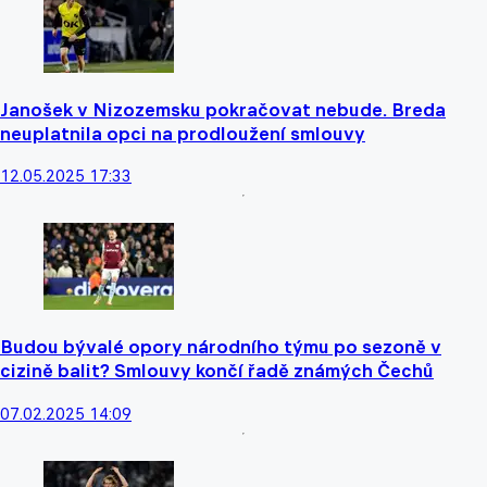
Janošek v Nizozemsku pokračovat nebude. Breda
neuplatnila opci na prodloužení smlouvy
12.05.2025 17:33
Budou bývalé opory národního týmu po sezoně v
cizině balit? Smlouvy končí řadě známých Čechů
07.02.2025 14:09