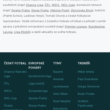
soutěžích (např.
Chance Liga
,
ČFL
,
MSFL
,
MOL Cup
), domácích týmech
(např.
Sparta Praha
,
Slavia Praha
,
Viktoria Plzeň
,
Zbrojovka Brno
), hráčích
(Patrik Schick, Ladislav Krejčí, Tomáš Chorý) a české fotbalové
reprezentaci. Vedle informací z českého fotbalu eFotbal.cz přináší i rychlé
zprávy z předních evropských soutěží (např.
Premier League
,
Bundesliga
,
LaLiga
,
Liga Mistrů
) a další aktuality ze světa fotbalu.
ČESKÝ FOTBAL
EVROPSKÉ
TÝMY
TRENÉŘI
POHÁRY
Chance Národní
Bayern
Mikel Arteta
Liga
Konferenční liga
Arsenal
Pep Guardiola
ČFL
Liga mistrů
Leverkusen
Diego Simeone
MSFL
Evropská liga
Inter Milan
Brian Priske
MOL Cup
Sparta Praha
Real Madrid
Jindřich
Česká
Slavia Praha
Trpišovský
Barcelona
reprezentace