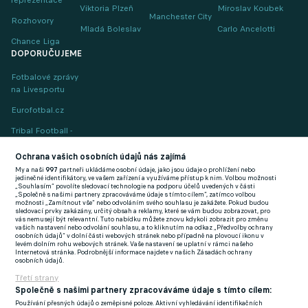
Viktoria Plzeň
Miroslav Koubek
Manchester City
Rozhovory
Mladá Boleslav
Carlo Ancelotti
Chance Liga
DOPORUČUJEME
Fotbalové zprávy
na Livesportu
Eurofotbal.cz
Tribal Football -
Football News
(EN)
Ochrana vašich osobních údajů nás zajímá
My a naši
997
partneři ukládáme osobní údaje, jako jsou údaje o prohlížení nebo
FlashFutbal (SK)
jedinečné identifikátory, ve vašem zařízení a využíváme přístup k nim. Volbou možnosti
„Souhlasím“ povolíte sledovací technologie na podporu účelů uvedených v části
„Společně s našimi partnery zpracováváme údaje s tímto cílem“, zatímco volbou
Tenisportal.cz
možnosti „Zamítnout vše“ nebo odvoláním svého souhlasu je zakážete. Pokud budou
sledovací prvky zakázány, určitý obsah a reklamy, které se vám budou zobrazovat, pro
Tenisové zprávy
vás nemusejí být relevantní. Tuto nabídku můžete znovu kdykoli zobrazit pro změnu
vašich nastavení nebo odvolání souhlasu, a to kliknutím na odkaz „Předvolby ochrany
na Livesportu
osobních údajů“ v dolní části webových stránek nebo případně na plovoucí ikonu v
levém dolním rohu webových stránek. Vaše nastavení se uplatní v rámci našeho
Internetová stránka. Podrobnější informace najdete v našich Zásadách ochrany
osobních údajů.
Třetí strany
Společně s našimi partnery zpracováváme údaje s tímto cílem:
Používání přesných údajů o zeměpisné poloze. Aktivní vyhledávání identifikačních
Podmínky užití
GDPR a žurnalistika