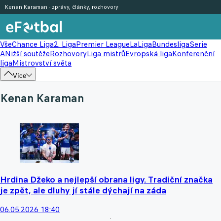
Kenan Karaman - zprávy, články, rozhovory
Vše
Chance Liga
2. Liga
Premier League
LaLiga
Bundesliga
Serie
A
Nižší soutěže
Rozhovory
Liga mistrů
Evropská liga
Konferenční
liga
Mistrovství světa
Více
Kenan Karaman
Hrdina Džeko a nejlepší obrana ligy. Tradiční značka
je zpět, ale dluhy jí stále dýchají na záda
06.05.2026 18:40