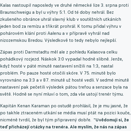
Kalas nastoupil naposledy ve druhé německé lize 3. srpna proti
Braunschweigu a byl u výhry 5:1. Od té doby nehrál. Bez
zkušeného obránce uhrál slavný klub v soutěžních utkáních
jeden bod za remízu a třikrát prohrál. K tomu přidal výhru v
pohárovém klání proti Aalenu a v přípravě vyhrál nad
nizozemskou Bredou. Výsledkově to tedy nebylo nejlepší.
Zápas proti Darmstadtu měl ale z pohledu Kalasova celku
pohádkový rozjezd. Náskok 3:0 vypadal hodně slibně. Jenže,
když hosté v páté minutě nastavení snížili na 1:3, nastal
problém. Po pauze hosté otočili skóre. V 75. minutě bylo
vyrovnáno na 3:3 a v 87. minutě už hosté vedli. V sedmé minutě
nastavení pak pečetili výsledek pátou trefou a senzace byla na
světě. Hodně se nyní mluví o tom, zda vše ustojí trenér týmu.
Kapitán Kenan Karaman po ostudě prohlásil, že je mu jasné, že
po takhle ztraceném utkání se média musí ptát na pozici kouče,
nicméně tvrdil, že byl tým připravený dobře.
"Uvědomuji si, že
teď přicházejí otázky na trenéra. Ale myslím, že nás na zápas