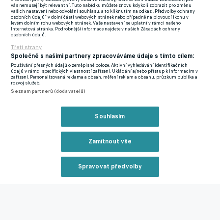
vás nemusejí být relevantní. Tuto nabídku můžete znovu kdykoli zobrazit pro změnu
Darmstadt vyhrál poprvé v soutěži, je třináctý, když nasbíral
vašich nastavení nebo odvolání souhlasu, a to kliknutím na odkaz „Předvolby ochrany
osobních údajů“ v dolní části webových stránek nebo případně na plovoucí ikonu v
bodů pět. Ve druhém pátečním utkání vyhrál Paderborn nad
levém dolním rohu webových stránek. Vaše nastavení se uplatní v rámci našeho
Internetová stránka. Podrobnější informace najdete v našich Zásadách ochrany
Hannoverem 2:1. Magazín Kicker tvrdí, že o budoucnosti
osobních údajů.
trenéra Schalke 04 bude jasno do 48 hodin.
Třetí strany
Společně s našimi partnery zpracováváme údaje s tímto cílem:
Trpký start do sezony. Schick v lize odehrál dohromady jen
Používání přesných údajů o zeměpisné poloze. Aktivní vyhledávání identifikačních
údajů v rámci specifických vlastností zařízení. Ukládání a/nebo přístup k informacím v
dvacet minut, v Německu oslavují jeho konkurenta
zařízení. Personalizovaná reklama a obsah, měření reklam a obsahu, průzkum publika a
rozvoj služeb.
Seznam partnerů (dodavatelů)
Zmínky
Bundesliga
Tomáš Kalas
Kenan Karaman
Patrik
Souhlasím
Schick
Schalke
Darmstadt
Schalke
Braunschweig
Aalen
Breda
Pade
Zamítnout vše
Nejčtenější na eFotbalu
Spravovat předvolby
Reklama