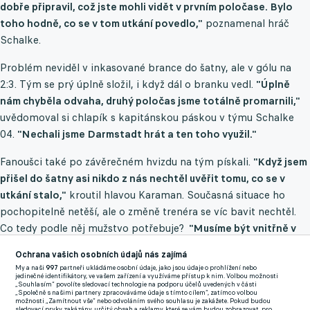
dobře připravil, což jste mohli vidět v prvním poločase. Bylo
toho hodně, co se v tom utkání povedlo,"
poznamenal hráč
Schalke.
Problém neviděl v inkasované brance do šatny, ale v gólu na
2:3. Tým se prý úplně složil, i když dál o branku vedl.
"Úplně
nám chyběla odvaha, druhý poločas jsme totálně promarnili,"
uvědomoval si chlapík s kapitánskou páskou v týmu Schalke
04.
"Nechali jsme Darmstadt hrát a ten toho využil."
Fanoušci také po závěrečném hvizdu na tým pískali.
"Když jsem
přišel do šatny asi nikdo z nás nechtěl uvěřit tomu, co se v
utkání stalo,"
kroutil hlavou Karaman. Současná situace ho
pochopitelně netěší, ale o změně trenéra se víc bavit nechtěl.
Co tedy podle něj mužstvo potřebuje?
"Musíme být vnitřně v
klidu a neztrácet hlavu. Jinak to může nabrat jiný směr než
Ochrana vašich osobních údajů nás zajímá
všichni chceme,"
naznačil, že se tým z Gelsenkirchenu kvapem
My a naši
997
partneři ukládáme osobní údaje, jako jsou údaje o prohlížení nebo
blíží sestupovým příčkám.
jedinečné identifikátory, ve vašem zařízení a využíváme přístup k nim. Volbou možnosti
„Souhlasím“ povolíte sledovací technologie na podporu účelů uvedených v části
„Společně s našimi partnery zpracováváme údaje s tímto cílem“, zatímco volbou
možnosti „Zamítnout vše“ nebo odvoláním svého souhlasu je zakážete. Pokud budou
Schalke 04 je v aktuální tabulce se čtyřmi body na 14. místě.
sledovací prvky zakázány, určitý obsah a reklamy, které se vám budou zobrazovat, pro