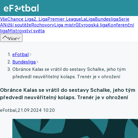
Vše
Chance Liga
2. Liga
Premier League
LaLiga
Bundesliga
Serie
A
Nižší soutěže
Rozhovory
Liga mistrů
Evropská liga
Konferenční
liga
Mistrovství světa
Více
eFotbal
Bundesliga
Obránce Kalas se vrátil do sestavy Schalke, jeho tým
předvedl neuvěřitelný kolaps. Trenér je v ohrožení
Obránce Kalas se vrátil do sestavy Schalke, jeho tým
předvedl neuvěřitelný kolaps. Trenér je v ohrožení
eFotbal
,
21.09.2024 10:20