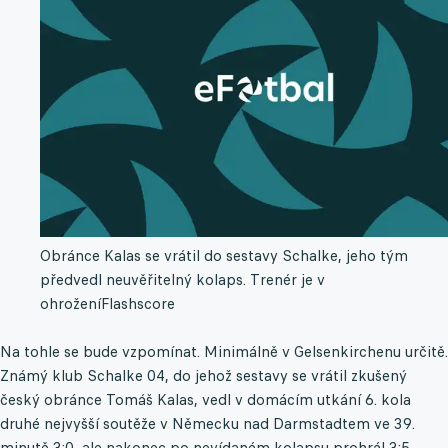
Obránce Kalas se vrátil do sestavy Schalke, jeho tým
předvedl neuvěřitelný kolaps. Trenér je v
ohrožení
Flashscore
Na tohle se bude vzpomínat. Minimálně v Gelsenkirchenu určitě.
Známý klub Schalke 04, do jehož sestavy se vrátil zkušený
český obránce Tomáš Kalas, vedl v domácím utkání 6. kola
druhé nejvyšší soutěže v Německu nad Darmstadtem ve 39.
minutě 3:0, ale nakonec po nevídaném kolapsu prohrál 3:5.