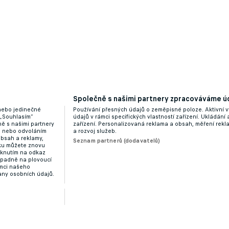
Společně s našimi partnery zpracováváme úd
 nebo jedinečné
Používání přesných údajů o zeměpisné poloze. Aktivní v
 „Souhlasím“
údajů v rámci specifických vlastností zařízení. Ukládání 
ě s našimi partnery
zařízení. Personalizovaná reklama a obsah, měření rek
“ nebo odvoláním
a rozvoj služeb.
obsah a reklamy,
Seznam partnerů (dodavatelů)
dku můžete znovu
liknutím na odkaz
ípadně na plovoucí
ámci našeho
any osobních údajů.