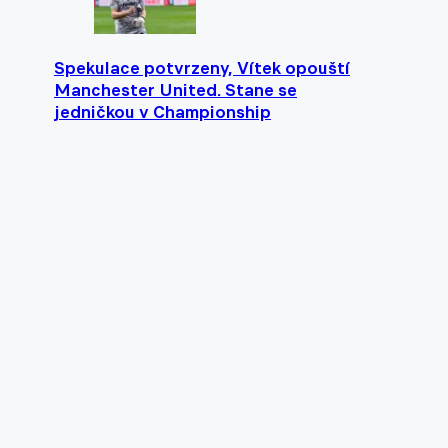
Spekulace potvrzeny, Vítek opouští
Manchester United. Stane se
jedničkou v Championship