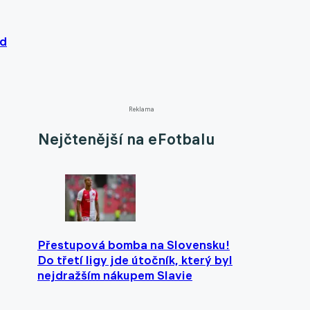
od
Reklama
Nejčtenější na eFotbalu
Přestupová bomba na Slovensku!
Do třetí ligy jde útočník, který byl
nejdražším nákupem Slavie