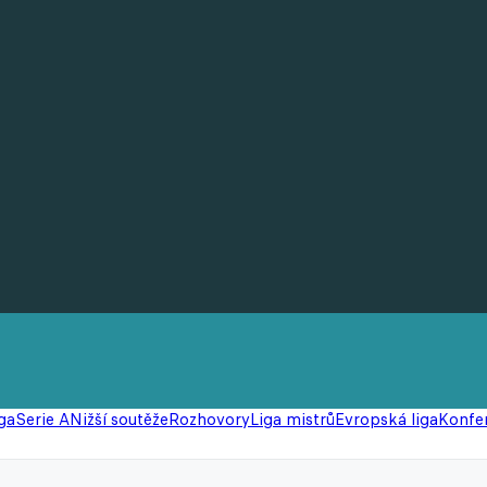
ga
Serie A
Nižší soutěže
Rozhovory
Liga mistrů
Evropská liga
Konfer