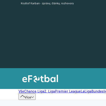
Kryštof Karban - zprávy, články, rozhovory
Vše
Chance Liga
2. Liga
Premier League
LaLiga
Bundesli
Více