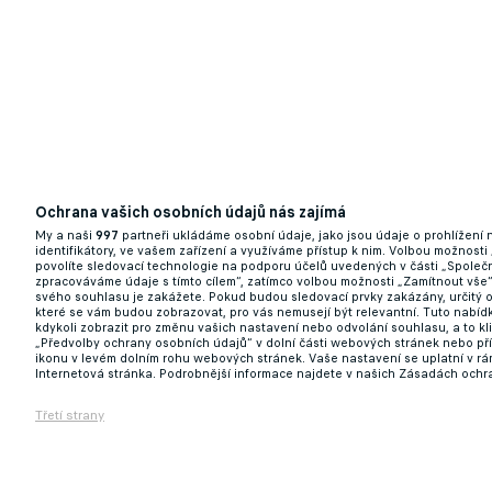
Ochrana vašich osobních údajů nás zajímá
My a naši
997
partneři ukládáme osobní údaje, jako jsou údaje o prohlížení
identifikátory, ve vašem zařízení a využíváme přístup k nim. Volbou možnosti
povolíte sledovací technologie na podporu účelů uvedených v části „Společn
zpracováváme údaje s tímto cílem“, zatímco volbou možnosti „Zamítnout vše
svého souhlasu je zakážete. Pokud budou sledovací prvky zakázány, určitý 
které se vám budou zobrazovat, pro vás nemusejí být relevantní. Tuto nabí
kdykoli zobrazit pro změnu vašich nastavení nebo odvolání souhlasu, a to k
„Předvolby ochrany osobních údajů“ v dolní části webových stránek nebo př
ikonu v levém dolním rohu webových stránek. Vaše nastavení se uplatní v r
Internetová stránka. Podrobnější informace najdete v našich Zásadách ochr
Třetí strany