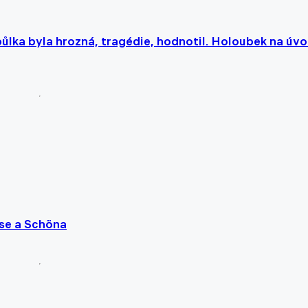
 půlka byla hrozná, tragédie, hodnotil. Holoubek na úv
kse a Schöna