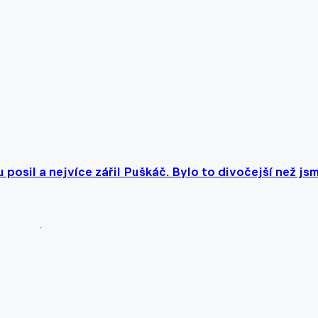
posil a nejvíce zářil Puškáč. Bylo to divočejší než js