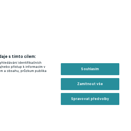
aje s tímto cílem:
yhledávání identifikačních
a/nebo přístup k informacím v
Souhlasím
lam a obsahu, průzkum publika
Zamítnout vše
Spravovat předvolby