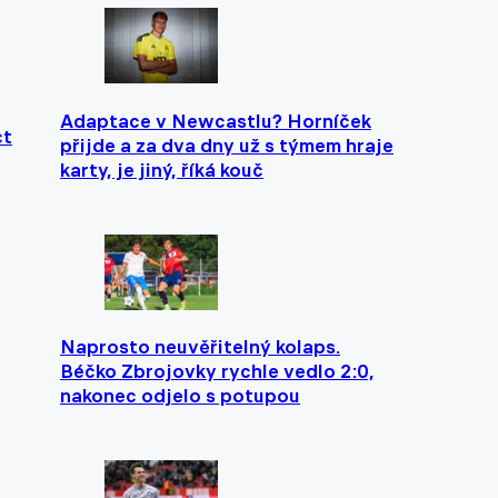
Adaptace v Newcastlu? Horníček
ct
přijde a za dva dny už s týmem hraje
karty, je jiný, říká kouč
Naprosto neuvěřitelný kolaps.
Béčko Zbrojovky rychle vedlo 2:0,
nakonec odjelo s potupou