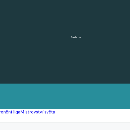
Reklama
enční liga
Mistrovství světa