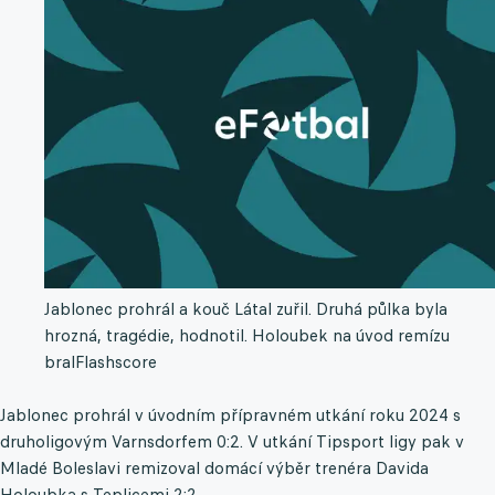
Jablonec prohrál a kouč Látal zuřil. Druhá půlka byla
hrozná, tragédie, hodnotil. Holoubek na úvod remízu
bral
Flashscore
Jablonec prohrál v úvodním přípravném utkání roku 2024 s
druholigovým Varnsdorfem 0:2. V utkání Tipsport ligy pak v
Mladé Boleslavi remizoval domácí výběr trenéra Davida
Holoubka s Teplicemi 2:2.