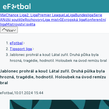
Vše
Chance Liga
2. Liga
Premier League
LaLiga
Bundesliga
Serie
A
Nižší soutěže
Rozhovory
Liga mistrů
Evropská liga
Konferenční
liga
Mistrovství světa
Více
eFotbal
Tipsport liga
Jablonec prohrál a kouč Látal zuřil. Druhá půlka byla
hrozná, tragédie, hodnotil. Holoubek na úvod remízu bral
Jablonec prohrál a kouč Látal zuřil. Druhá půlka byla
hrozná, tragédie, hodnotil. Holoubek na úvod remízu
bral
eFotbal
,
10.01.2024 15:44