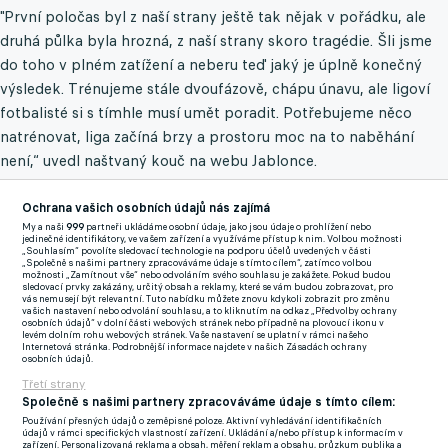
"První poločas byl z naší strany ještě tak nějak v pořádku, ale
druhá půlka byla hrozná, z naší strany skoro tragédie. Šli jsme
do toho v plném zatížení a neberu teď jaký je úplně konečný
výsledek. Trénujeme stále dvoufázově, chápu únavu, ale ligoví
fotbalisté si s tímhle musí umět poradit. Potřebujeme něco
natrénovat, liga začíná brzy a prostoru moc na to naběhání
není,“ uvedl naštvaný kouč na webu Jablonce.
Ochrana vašich osobních údajů nás zajímá
My a naši
999
partneři ukládáme osobní údaje, jako jsou údaje o prohlížení nebo
Mladá Boleslav v premiérovém vystoupení pod vedením trenéra
jedinečné identifikátory, ve vašem zařízení a využíváme přístup k nim. Volbou možnosti
„Souhlasím“ povolíte sledovací technologie na podporu účelů uvedených v části
Davida Holoubka dvakrát vedla nad rivalem z Teplic, nakonec
„Společně s našimi partnery zpracováváme údaje s tímto cílem“, zatímco volbou
možnosti „Zamítnout vše“ nebo odvoláním svého souhlasu je zakážete. Pokud budou
ale zápas po výsledku 2:2 neměl vítěze. „První utkání hodnotím
sledovací prvky zakázány, určitý obsah a reklamy, které se vám budou zobrazovat, pro
vás nemusejí být relevantní. Tuto nabídku můžete znovu kdykoli zobrazit pro změnu
kladně. Rozdělil bych ho na dva poločasy, v kterých jsme
vašich nastavení nebo odvolání souhlasu, a to kliknutím na odkaz „Předvolby ochrany
osobních údajů“ v dolní části webových stránek nebo případně na plovoucí ikonu v
vystřídali dvě jedenáctky. První byl z naší strany možná
levém dolním rohu webových stránek. Vaše nastavení se uplatní v rámci našeho
Internetová stránka. Podrobnější informace najdete v našich Zásadách ochrany
koukatelnější. V tuto chvíli jsme všichni ve fázi poznávání, jak
osobních údajů.
hráčský tak i realizační tým," uvedl pro mladoboleslavský
Třetí strany
Společně s našimi partnery zpracováváme údaje s tímto cílem:
klubový web Holoubek
Používání přesných údajů o zeměpisné poloze. Aktivní vyhledávání identifikačních
údajů v rámci specifických vlastností zařízení. Ukládání a/nebo přístup k informacím v
zařízení. Personalizovaná reklama a obsah, měření reklam a obsahu, průzkum publika a