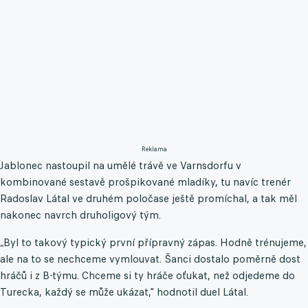
Reklama
Jablonec nastoupil na umělé trávě ve Varnsdorfu v
kombinované sestavě prošpikované mladíky, tu navíc trenér
Radoslav Látal ve druhém poločase ještě promíchal, a tak měl
nakonec navrch druholigový tým.
„Byl to takový typický první přípravný zápas. Hodně trénujeme,
ale na to se nechceme vymlouvat. Šanci dostalo poměrně dost
hráčů i z B-týmu. Chceme si ty hráče oťukat, než odjedeme do
Turecka, každý se může ukázat," hodnotil duel Látal.