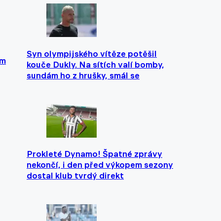
Syn olympijského vítěze potěšil
em
kouče Dukly. Na sítích valí bomby,
sundám ho z hrušky, smál se
Prokleté Dynamo! Špatné zprávy
nekončí, i den před výkopem sezony
dostal klub tvrdý direkt