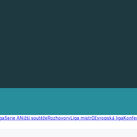
ga
Serie A
Nižší soutěže
Rozhovory
Liga mistrů
Evropská liga
Konfer