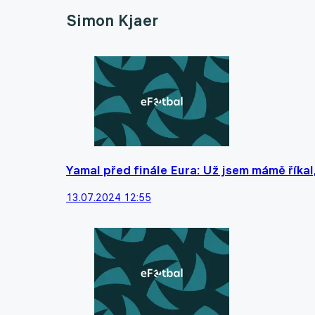
Simon Kjaer
Yamal před finále Eura: Už jsem mámě říkal
13.07.2024 12:55