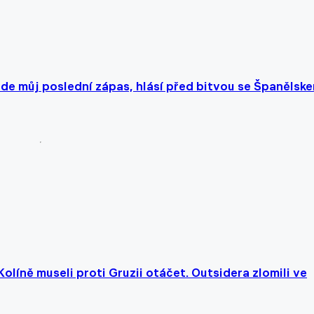
ude můj poslední zápas, hlásí před bitvou se Španělsk
Kolíně museli proti Gruzii otáčet. Outsidera zlomili ve