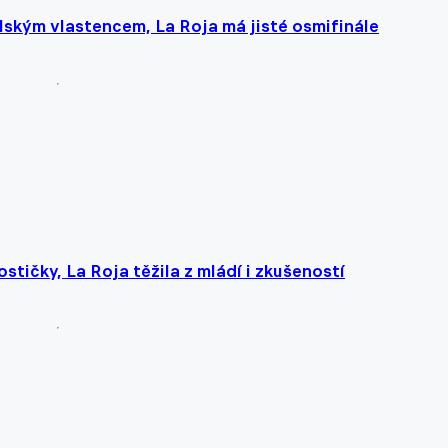
ským vlastencem, La Roja má jisté osmifinále
tičky, La Roja těžila z mládí i zkušeností