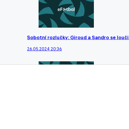
Sobotní rozlučky: Giroud a Sandro se louči
26.05.2024 20:36
Kjaer jako Giroud. Dánský stoper po sezon
29.04.2024 14:50