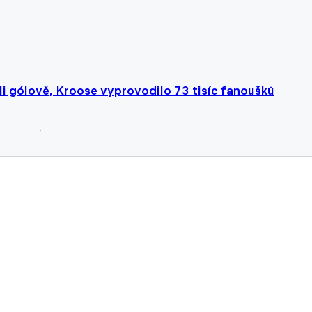
li gólově, Kroose vyprovodilo 73 tisíc fanoušků
ě skončí v AC Milán, neprodlouží smlouvu