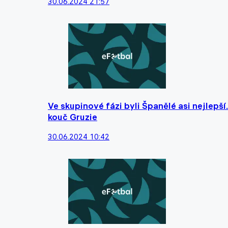
30.06.2024 21:57
Ve skupinové fázi byli Španělé asi nejlepší. 
kouč Gruzie
30.06.2024 10:42