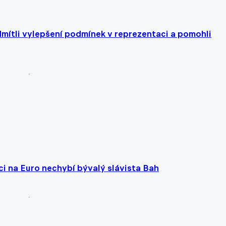
mítli vylepšení podmínek v reprezentaci a pomohli
ci na Euro nechybí bývalý slávista Bah