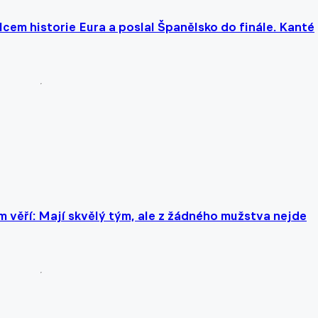
cem historie Eura a poslal Španělsko do finále. Kanté
m věří: Mají skvělý tým, ale z žádného mužstva nejde