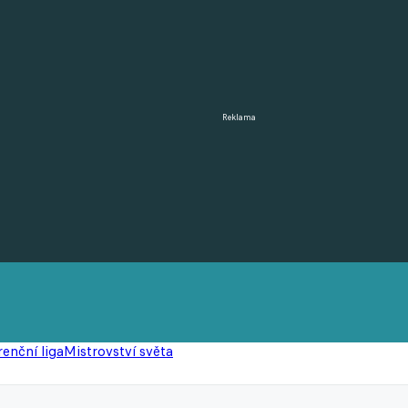
Reklama
enční liga
Mistrovství světa