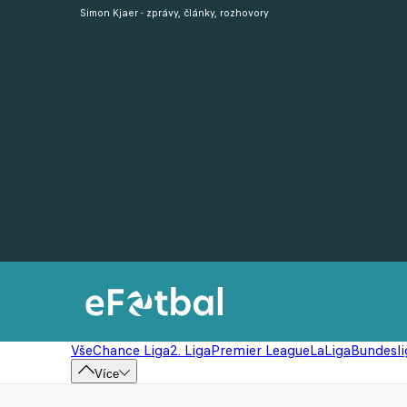
Simon Kjaer - zprávy, články, rozhovory
Vše
Chance Liga
2. Liga
Premier League
LaLiga
Bundesli
Více