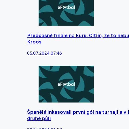
Předčasné finále na Euru. Cítím, že to neb
Kroos
05.07.2024 07:46
Španělé inkasovali první gól na turnaji a v 
druhé půli