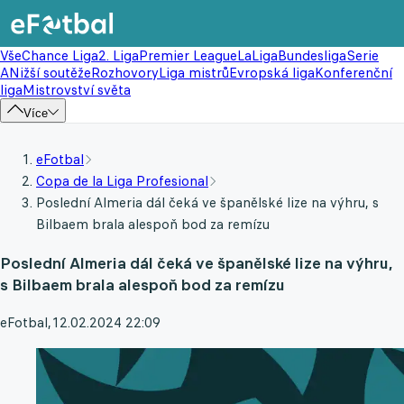
Vše
Chance Liga
2. Liga
Premier League
LaLiga
Bundesliga
Serie
A
Nižší soutěže
Rozhovory
Liga mistrů
Evropská liga
Konferenční
liga
Mistrovství světa
Více
eFotbal
Copa de la Liga Profesional
Poslední Almeria dál čeká ve španělské lize na výhru, s
Bilbaem brala alespoň bod za remízu
Poslední Almeria dál čeká ve španělské lize na výhru,
s Bilbaem brala alespoň bod za remízu
eFotbal
,
12.02.2024 22:09