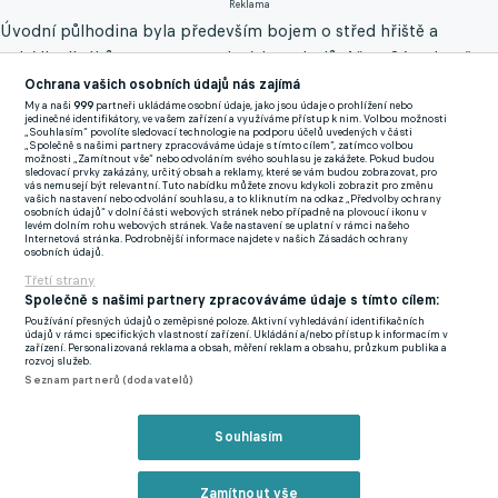
Reklama
Úvodní půlhodina byla především bojem o střed hřiště a
nabídla divákům spoustu osobních soubojů. Až ve 36. minutě se
v domácím pokutovém území zjevil volný Asier Lillalibre, jeho
Ochrana vašich osobních údajů nás zajímá
My a naši
999
partneři ukládáme osobní údaje, jako jsou údaje o prohlížení nebo
střela ale nenadělala Luísi Maximianovi větší problémy. Ty přišly
jedinečné identifikátory, ve vašem zařízení a využíváme přístup k nim. Volbou možnosti
„Souhlasím“ povolíte sledovací technologie na podporu účelů uvedených v části
až o pár minut později, když po rohovém kopu hlavičkoval
„Společně s našimi partnery zpracováváme údaje s tímto cílem“, zatímco volbou
možnosti „Zamítnout vše“ nebo odvoláním svého souhlasu je zakážete. Pokud budou
Aitor Paredes. Domácí brankář však dokázal vytáhnout skvělý
sledovací prvky zakázány, určitý obsah a reklamy, které se vám budou zobrazovat, pro
vás nemusejí být relevantní. Tuto nabídku můžete znovu kdykoli zobrazit pro změnu
zákrok.
vašich nastavení nebo odvolání souhlasu, a to kliknutím na odkaz „Předvolby ochrany
osobních údajů“ v dolní části webových stránek nebo případně na plovoucí ikonu v
levém dolním rohu webových stránek. Vaše nastavení se uplatní v rámci našeho
Po změně stran přišla velká komplikace pro domácí tým, když
Internetová stránka. Podrobnější informace najdete v našich Zásadách ochrany
osobních údajů.
byl v 53. minutě po druhé žluté kartě vyloučen Ramazani.
Třetí strany
Almería se tak musela zatáhnout do bloku před vlastní
Společně s našimi partnery zpracováváme údaje s tímto cílem:
pokutové území. Hosté měli většinu času v držení míč, ale
Používání přesných údajů o zeměpisné poloze. Aktivní vyhledávání identifikačních
údajů v rámci specifických vlastností zařízení. Ukládání a/nebo přístup k informacím v
odemknout obranu soupeře se jim nedařilo. Až v 88. minutě
zařízení. Personalizovaná reklama a obsah, měření reklam a obsahu, průzkum publika a
rozvoj služeb.
vyšel baskickému celku jeden z mnoha centrů, jenže volný Raúl
Seznam partnerů (dodavatelů)
García nasměroval svou hlavičku pouze do tyče. Na druhé straně
naopak po rychlém protiútoku postupoval Marko Milovanovič
Souhlasím
sám na Unaie Simóna, jenže ani on bezbrankovou remízu
neodvrátil, protože trefil pouze spojnici.
Zamítnout vše