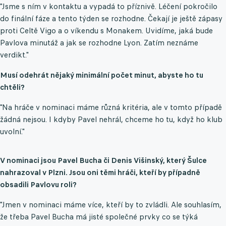
"Jsme s ním v kontaktu a vypadá to příznivě. Léčení pokročilo
do finální fáze a tento týden se rozhodne. Čekají je ještě zápasy
proti Celtě Vigo a o víkendu s Monakem. Uvidíme, jaká bude
Pavlova minutáž a jak se rozhodne Lyon. Zatím neznáme
verdikt."
Musí odehrát nějaký minimální počet minut, abyste ho tu
chtěli?
"Na hráče v nominaci máme různá kritéria, ale v tomto případě
žádná nejsou. I kdyby Pavel nehrál, chceme ho tu, když ho klub
uvolní."
V nominaci jsou Pavel Bucha či Denis Višinský, který Šulce
nahrazoval v Plzni. Jsou oni těmi hráči, kteří by případně
obsadili Pavlovu roli?
"Jmen v nominaci máme více, kteří by to zvládli. Ale souhlasím,
že třeba Pavel Bucha má jisté společné prvky co se týká