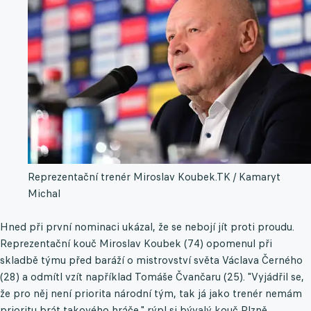
Reprezentační trenér Miroslav Koubek.
TK / Kamaryt
Michal
Hned při první nominaci ukázal, že se nebojí jít proti proudu.
Reprezentační kouč Miroslav Koubek (74) opomenul při
skladbě týmu před baráží o mistrovství světa Václava Černého
(28) a odmítl vzít například Tomáše Čvančaru (25). "Vyjádřil se,
že pro něj není priorita národní tým, tak já jako trenér nemám
prioritu brát takového hráče," rýpl si bývalý kouč Plzně.