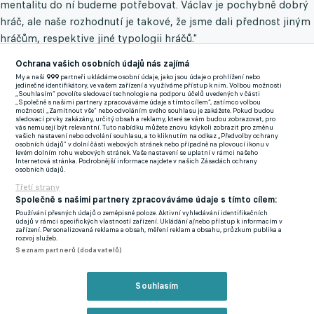
mentalitu do ní budeme potřebovat. Václav je pochybně dobrý
hráč, ale naše rozhodnutí je takové, že jsme dali přednost jiným
hráčům, respektive jiné typologii hráčů."
Ochrana vašich osobních údajů nás zajímá
Ani mezi náhradníky není třeba Tomáš Čvančara. Jaký je důvod
My a naši
999
partneři ukládáme osobní údaje, jako jsou údaje o prohlížení nebo
jeho absence?
jedinečné identifikátory, ve vašem zařízení a využíváme přístup k nim. Volbou možnosti
„Souhlasím“ povolíte sledovací technologie na podporu účelů uvedených v části
„Společně s našimi partnery zpracováváme údaje s tímto cílem“, zatímco volbou
"V minulých dnech se vyjádřil, že pro něj není priorita národního
možnosti „Zamítnout vše“ nebo odvoláním svého souhlasu je zakážete. Pokud budou
sledovací prvky zakázány, určitý obsah a reklamy, které se vám budou zobrazovat, pro
mužstvo. Pro mě jako trenéra není prioritou brát hráče, pro
vás nemusejí být relevantní. Tuto nabídku můžete znovu kdykoli zobrazit pro změnu
vašich nastavení nebo odvolání souhlasu, a to kliknutím na odkaz „Předvolby ochrany
kterého nároďák není důležitý."
osobních údajů“ v dolní části webových stránek nebo případně na plovoucí ikonu v
levém dolním rohu webových stránek. Vaše nastavení se uplatní v rámci našeho
Zavřít rekl
Internetová stránka. Podrobnější informace najdete v našich Zásadách ochrany
osobních údajů.
Při nominaci jste se nebál jít proti očekávání veřejnosti.
Třetí strany
Společně s našimi partnery zpracováváme údaje s tímto cílem:
Vnímáte, že se může jednat svým způsobem o riskantní tah?
Používání přesných údajů o zeměpisné poloze. Aktivní vyhledávání identifikačních
údajů v rámci specifických vlastností zařízení. Ukládání a/nebo přístup k informacím v
"Myslím, že hráči, na které jsme ukázali, jsou ti správní vojáci do
zařízení. Personalizovaná reklama a obsah, měření reklam a obsahu, průzkum publika a
rozvoj služeb.
této války, která nás v baráži čeká. Co bude dál, se uvidí. Ti,
Seznam partnerů (dodavatelů)
které jsme opomenuli, se nám do tohoto srazu nehodili, nesedí
nám jejich typologie a mentalita. To se bavíme o obranné fázi,
Reklama
Souhlasím
ofenzivní fázi. Po zvážení všech stránek se nám třeba ten Vašek
Černý prostě nevešel."