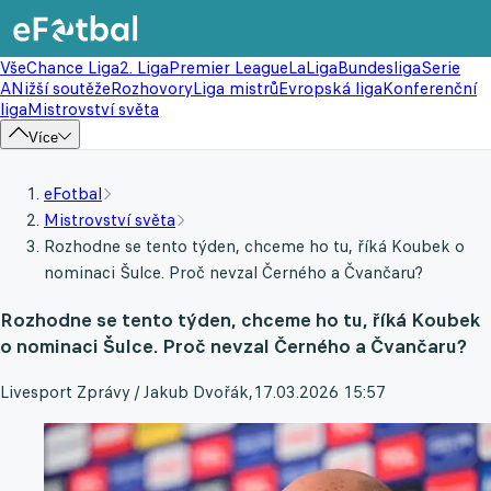
Vše
Chance Liga
2. Liga
Premier League
LaLiga
Bundesliga
Serie
A
Nižší soutěže
Rozhovory
Liga mistrů
Evropská liga
Konferenční
liga
Mistrovství světa
Více
eFotbal
Mistrovství světa
Rozhodne se tento týden, chceme ho tu, říká Koubek o
nominaci Šulce. Proč nevzal Černého a Čvančaru?
Rozhodne se tento týden, chceme ho tu, říká Koubek
o nominaci Šulce. Proč nevzal Černého a Čvančaru?
Livesport Zprávy / Jakub Dvořák
,
17.03.2026 15:57