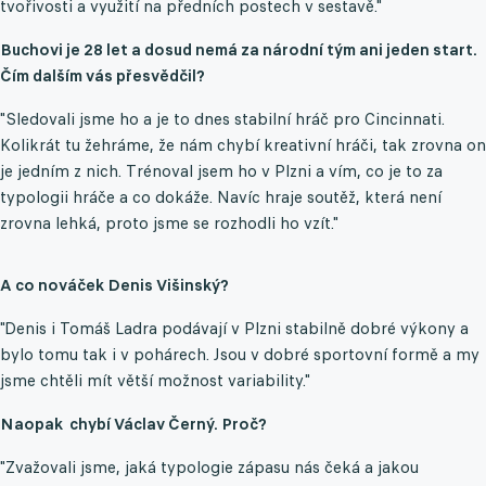
tvořivosti a využití na předních postech v sestavě."
Buchovi je 28 let a dosud nemá za národní tým ani jeden start.
Čím dalším vás přesvědčil?
"Sledovali jsme ho a je to dnes stabilní hráč pro Cincinnati.
Kolikrát tu žehráme, že nám chybí kreativní hráči, tak zrovna on
je jedním z nich. Trénoval jsem ho v Plzni a vím, co je to za
typologii hráče a co dokáže. Navíc hraje soutěž, která není
zrovna lehká, proto jsme se rozhodli ho vzít."
A co nováček Denis Višinský?
"Denis i Tomáš Ladra podávají v Plzni stabilně dobré výkony a
bylo tomu tak i v pohárech. Jsou v dobré sportovní formě a my
jsme chtěli mít větší možnost variability."
Naopak chybí Václav Černý. Proč?
"Zvažovali jsme, jaká typologie zápasu nás čeká a jakou