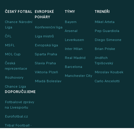
ČESKÝ FOTBAL
EVROPSKÉ
TÝMY
TRENÉŘI
POHÁRY
Chance Národní
Bayern
Mikel Arteta
Liga
Konferenční liga
Arsenal
Pep Guardiola
ČFL
Liga mistrů
Leverkusen
Diego Simeone
MSFL
Evropská liga
Inter Milan
Brian Priske
MOL Cup
Sparta Praha
Real Madrid
Jindřich
Česká
Slavia Praha
Trpišovský
Barcelona
reprezentace
Viktoria Plzeň
Miroslav Koubek
Manchester City
Rozhovory
Mladá Boleslav
Carlo Ancelotti
Chance Liga
DOPORUČUJEME
Fotbalové zprávy
na Livesportu
Eurofotbal.cz
Tribal Football -
Football News