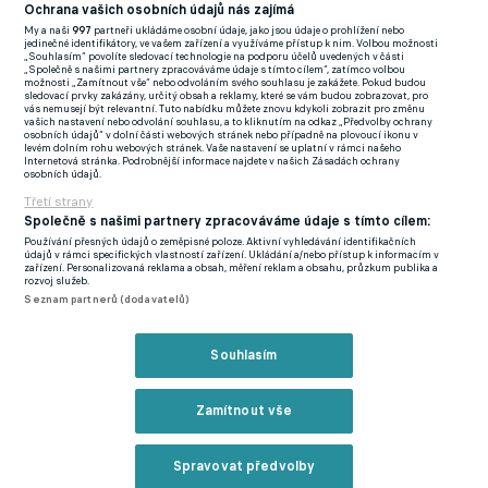
(EN)
Ochrana vašich osobních údajů nás zajímá
My a naši
997
partneři ukládáme osobní údaje, jako jsou údaje o prohlížení nebo
FlashFutbal (SK)
jedinečné identifikátory, ve vašem zařízení a využíváme přístup k nim. Volbou možnosti
„Souhlasím“ povolíte sledovací technologie na podporu účelů uvedených v části
„Společně s našimi partnery zpracováváme údaje s tímto cílem“, zatímco volbou
Tenisportal.cz
možnosti „Zamítnout vše“ nebo odvoláním svého souhlasu je zakážete. Pokud budou
sledovací prvky zakázány, určitý obsah a reklamy, které se vám budou zobrazovat, pro
Tenisové zprávy
vás nemusejí být relevantní. Tuto nabídku můžete znovu kdykoli zobrazit pro změnu
vašich nastavení nebo odvolání souhlasu, a to kliknutím na odkaz „Předvolby ochrany
na Livesportu
osobních údajů“ v dolní části webových stránek nebo případně na plovoucí ikonu v
levém dolním rohu webových stránek. Vaše nastavení se uplatní v rámci našeho
Internetová stránka. Podrobnější informace najdete v našich Zásadách ochrany
osobních údajů.
Třetí strany
Společně s našimi partnery zpracováváme údaje s tímto cílem:
Používání přesných údajů o zeměpisné poloze. Aktivní vyhledávání identifikačních
Podmínky užití
GDPR a žurnalistika
údajů v rámci specifických vlastností zařízení. Ukládání a/nebo přístup k informacím v
zařízení. Personalizovaná reklama a obsah, měření reklam a obsahu, průzkum publika a
Zásady ochrany osobních údajů
Doporučené stránky
rozvoj služeb.
Seznam partnerů (dodavatelů)
Třetí strany
Tiráž
Souhlasím
© eFotbal
2026
Zamítnout vše
Spravovat předvolby