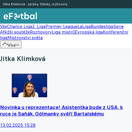
Jitka Klimková - zprávy, články, rozhovory
Vše
Chance Liga
2. Liga
Premier League
LaLiga
Bundesliga
Serie
A
Nižší soutěže
Rozhovory
Liga mistrů
Evropská liga
Konferenční
liga
Mistrovství světa
Více
Jitka Klimková
Novinka u reprezentace! Asistentka bude z USA, k
ruce je Saňák. Gólmanky svěří Bartalskému
13.02.2025 15:28