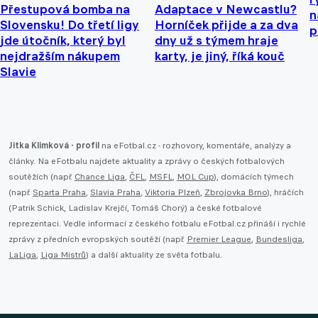
Přestupová bomba na
Adaptace v Newcastlu?
n
Slovensku! Do třetí ligy
Horníček přijde a za dva
p
jde útočník, který byl
dny už s týmem hraje
nejdražším nákupem
karty, je jiný, říká kouč
Slavie
Jitka Klimková - profil
na eFotbal.cz - rozhovory, komentáře, analýzy a
články. Na eFotbalu najdete aktuality a zprávy o českých fotbalových
soutěžích (např.
Chance Liga
,
ČFL
,
MSFL
,
MOL Cup
), domácích týmech
(např.
Sparta Praha
,
Slavia Praha
,
Viktoria Plzeň
,
Zbrojovka Brno
), hráčích
(Patrik Schick, Ladislav Krejčí, Tomáš Chorý) a české fotbalové
reprezentaci. Vedle informací z českého fotbalu eFotbal.cz přináší i rychlé
zprávy z předních evropských soutěží (např.
Premier League
,
Bundesliga
,
LaLiga
,
Liga Mistrů
) a další aktuality ze světa fotbalu.