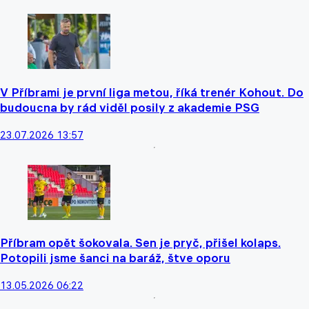
V Příbrami je první liga metou, říká trenér Kohout. Do
budoucna by rád viděl posily z akademie PSG
23.07.2026 13:57
Příbram opět šokovala. Sen je pryč, přišel kolaps.
Potopili jsme šanci na baráž, štve oporu
13.05.2026 06:22