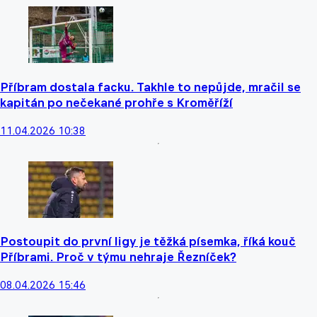
Příbram dostala facku. Takhle to nepůjde, mračil se
kapitán po nečekané prohře s Kroměříží
11.04.2026 10:38
Postoupit do první ligy je těžká písemka, říká kouč
Příbrami. Proč v týmu nehraje Řezníček?
08.04.2026 15:46