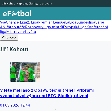
Jiří Kohout - zprávy, články, rozhovory
Vše
Chance Liga
2. Liga
Premier League
LaLiga
Bundesliga
Serie
A
Nižší soutěže
Rozhovory
Liga mistrů
Evropská liga
Konferenční
liga
Mistrovství světa
Více
Jiří Kohout
V létě měl laso z Opavy, teď si trenér Příbrami
vychutnával výhru nad SFC. Sladká, přiznal
01.08.2026 12:44