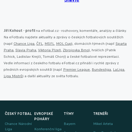
Jiří Kohout - profil
na eFotbal.cz - rozhovory, komentáře, analýzy a články.
Na eFotbalu najdete aktuality a zprávy o českých fotbalových soutěžích
(např.
Chance Liga
,
ČFL
,
MSFL
,
MOL Cup
), domácích týmech (např.
Sparta
Praha
,
Slavia Praha
,
Viktoria Plzeň
,
Zbrojovka Brno
), hráčích (Patrik
Schick, Ladislav Krejčí, Tomáš Chorý) a české fotbalové reprezentaci.
Vedle informací z českého fotbalu eFotbal.cz přináší i rychlé zprávy z
předních evropských soutěží (např.
Premier League
,
Bundesliga
,
LaLiga
,
Liga Mistrů
) a další aktuality ze světa fotbalu.
ČESKÝ FOTBAL
EVROPSKÉ
TÝMY
TRENÉŘI
POHÁRY
Chance Národní
Bayern
Mikel Arteta
Liga
Konferenční liga