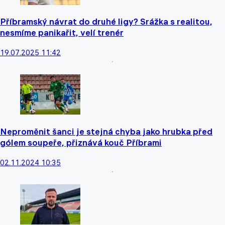
Příbramský návrat do druhé ligy? Srážka s realitou,
nesmíme panikařit, velí trenér
19.07.2025 11:42
Neproměnit šanci je stejná chyba jako hrubka před
gólem soupeře, přiznává kouč Příbrami
02.11.2024 10:35