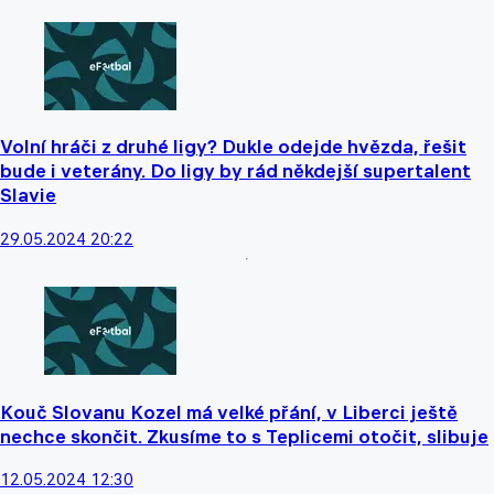
Volní hráči z druhé ligy? Dukle odejde hvězda, řešit
bude i veterány. Do ligy by rád někdejší supertalent
Slavie
29.05.2024 20:22
Kouč Slovanu Kozel má velké přání, v Liberci ještě
nechce skončit. Zkusíme to s Teplicemi otočit, slibuje
12.05.2024 12:30