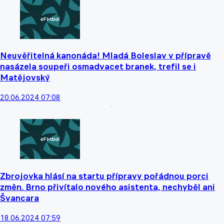
Neuvěřitelná kanonáda! Mladá Boleslav v přípravě
nasázela soupeři osmadvacet branek, trefil se i
Matějovský
20.06.2024 07:08
Zbrojovka hlásí na startu přípravy pořádnou porci
změn. Brno přivítalo nového asistenta, nechyběl ani
Švancara
18.06.2024 07:59