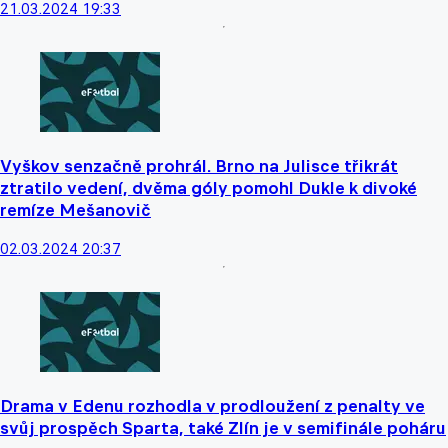
21.03.2024 19:33
Vyškov senzačně prohrál. Brno na Julisce třikrát
ztratilo vedení, dvěma góly pomohl Dukle k divoké
remíze Mešanovič
02.03.2024 20:37
Drama v Edenu rozhodla v prodloužení z penalty ve
svůj prospěch Sparta, také Zlín je v semifinále poháru