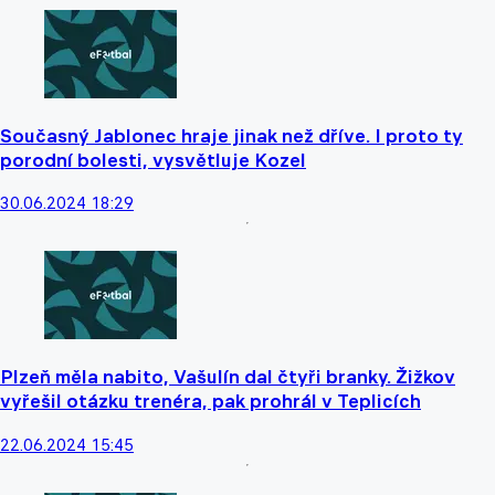
Současný Jablonec hraje jinak než dříve. I proto ty
porodní bolesti, vysvětluje Kozel
30.06.2024 18:29
Plzeň měla nabito, Vašulín dal čtyři branky. Žižkov
vyřešil otázku trenéra, pak prohrál v Teplicích
22.06.2024 15:45