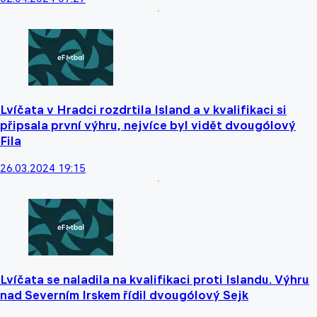
Lvíčata v Hradci rozdrtila Island a v kvalifikaci si
připsala první výhru, nejvíce byl vidět dvougólový
Fila
26.03.2024 19:15
Lvíčata se naladila na kvalifikaci proti Islandu. Výhru
nad Severním Irskem řídil dvougólový Sejk