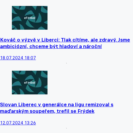
Kováč o výzvě v Liberci: Tlak cítíme, ale zdravý. Jsme
ambiciózní, chceme být hladoví a nároční
18.07.2024 18:07
Slovan Liberec v generálce na ligu remizoval s
maďarským soupeřem, trefil se Frýdek
12.07.2024 13:26