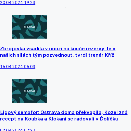
20.04.2024 19:23
Zbrojovka vsadila v nouzi na kouče rezervy. Je v
našich silách tým pozvednout, tvrdí trenér Kříž
16.04.2024 05:03
Ligový semafor: Ostrava doma překvapila, Kozel zná
recept na Koubka a Klokani se radovali v Ďolíčku
02.04.2024 07:27