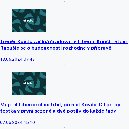
Trenér Kováč začíná úřadovat v Liberci. Končí Tetour,
Rabušic se o budoucnosti rozhodne v přípravě
18.06.2024 07:43
Majitel Liberce chce titul, přiznal Kováč. Cíl je top
šestka v první sezoně a dvě posily do každé řady
07.06.2024 15:10