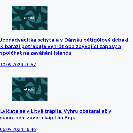
Jednadvacítka schytala v Dánsku pětigólový debakl.
K baráži potřebuje vyhrát oba zbývající zápasy a
spoléhat na zaváhání Islandu
10.09.2024 20:57
Lvíčata se v Litvě trápila. Výhru obstaral až v
samotném závěru kapitán Sejk
06.09.2024 18:46