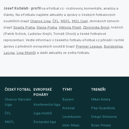
Josef Koželuh - profil
na eFotbal.cz - rozhovory, komentáře, analýzy a
články. Na eFotbalu najdete aktuality a zprávy o českých fotbalových
soutěžích (např.
Chance Liga
,
ČFL
,
MSFL
,
MOL Cup
), domácích týmech
(např.
Sparta Praha
,
Slavia Praha
,
Viktoria Plzeň
,
Zbrojovka Brno
), hráčích
(Patrik Schick, Ladislav Krejčí, Tomáš Chorý) a české fotbalové
reprezentaci. Vedle informací z českého fotbalu eFotbal.cz přináší i rychlé
zprávy z předních evropských soutěží (např.
Premier League
,
Bundesliga
,
LaLiga
,
Liga Mistrů
) a další aktuality ze světa fotbalu.
ČESKÝ FOTBAL
EVROPSKÉ
TÝMY
TRENÉŘI
POHÁRY
Chance Národní
Bayern
Mikel Arteta
Liga
Konferenční liga
Arsenal
Pep Guardiola
ČFL
Liga mistrů
Leverkusen
Diego Simeone
MSFL
Evropská liga
Inter Milan
Brian Priske