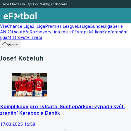
Josef Koželuh - zprávy, články, rozhovory
Vše
Chance Liga
2. Liga
Premier League
LaLiga
Bundesliga
Serie
A
Nižší soutěže
Rozhovory
Liga mistrů
Evropská liga
Konferenční
liga
Mistrovství světa
Více
Josef Koželuh
Komplikace pro Lvíčata. Suchopárkovi vypadli kvůli
zranění Karabec a Daněk
17.03.2025 16:58