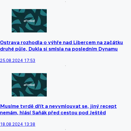
Ostrava rozhodla o výhře nad Libercem na začátku
druhé půle, Dukla si smlsla na posledním Dynamu
25.08.2024 17:53
Musíme tvrdě dřít a nevymlouvat se, jiný recept
nemám, hlásí Saňák před cestou pod Ještěd
18.08.2024 13:38