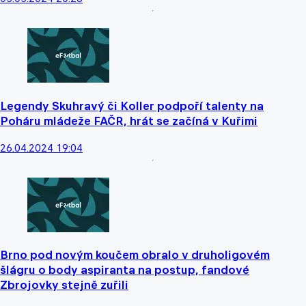
Legendy Skuhravý či Koller podpoří talenty na
Poháru mládeže FAČR, hrát se začíná v Kuřimi
26.04.2024 19:04
Brno pod novým koučem obralo v druholigovém
šlágru o body aspiranta na postup, fandové
Zbrojovky stejně zuřili