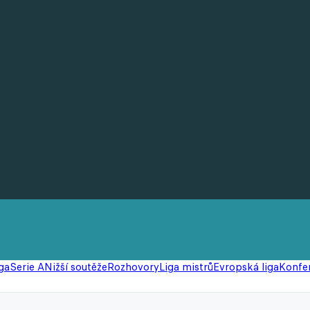
ga
Serie A
Nižší soutěže
Rozhovory
Liga mistrů
Evropská liga
Konfer