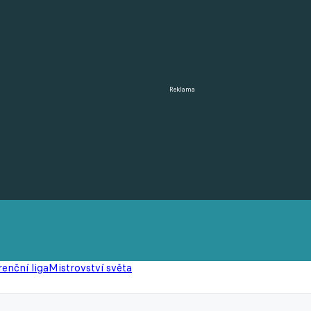
Reklama
enční liga
Mistrovství světa