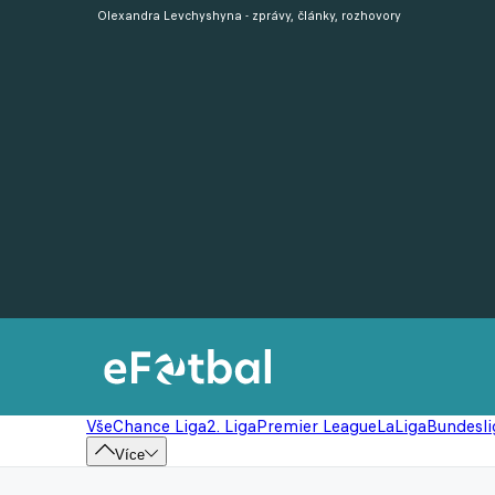
Olexandra Levchyshyna - zprávy, články, rozhovory
Vše
Chance Liga
2. Liga
Premier League
LaLiga
Bundesli
Více