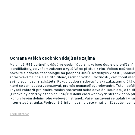
Ochrana vašich osobních údajů nás zajímá
My a naši
999
partneři ukládáme osobní údaje, jako jsou údaje o prohlížení
identifikátory, ve vašem zařízení a využíváme přístup k nim. Volbou možnosti
povolíte sledovací technologie na podporu účelů uvedených v části „Společn
zpracováváme údaje s tímto cílem“, zatímco volbou možnosti „Zamítnout vše
svého souhlasu je zakážete. Pokud budou sledovací prvky zakázány, určitý 
které se vám budou zobrazovat, pro vás nemusejí být relevantní. Tuto nabí
kdykoli zobrazit pro změnu vašich nastavení nebo odvolání souhlasu, a to k
„Předvolby ochrany osobních údajů“ v dolní části webových stránek nebo př
ikonu v levém dolním rohu webových stránek. Vaše nastavení se uplatní v r
Internetová stránka. Podrobnější informace najdete v našich Zásadách ochr
Třetí strany