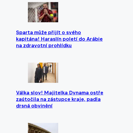
Sparta může přijít o svého
kapitána! Haraslín poletí do Arábie
na zdravotní prohlídku
Válka slov! Majitelka Dynama ostře
zaútočila na zástupce kraje, padla
drsná obvinění