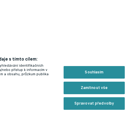
aje s tímto cílem:
yhledávání identifikačních
a/nebo přístup k informacím v
Souhlasím
lam a obsahu, průzkum publika
Zamítnout vše
Spravovat předvolby