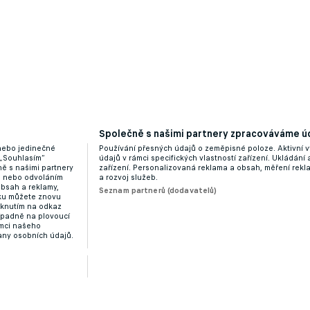
Společně s našimi partnery zpracováváme úd
 nebo jedinečné
Používání přesných údajů o zeměpisné poloze. Aktivní v
 „Souhlasím“
údajů v rámci specifických vlastností zařízení. Ukládání 
ě s našimi partnery
zařízení. Personalizovaná reklama a obsah, měření rek
“ nebo odvoláním
a rozvoj služeb.
obsah a reklamy,
Seznam partnerů (dodavatelů)
dku můžete znovu
liknutím na odkaz
ípadně na plovoucí
ámci našeho
any osobních údajů.