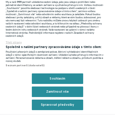
K tomuto datu třináctinásobný šampion Anglie nakupoval v
My a naši
999
partneři ukládáme osobní údaje, jako jsou údaje o prohlížení nebo
jedinečné identifikátory, ve vašem zařízení a využíváme přístup k nim. Volbou možnosti
Portu, respektive v Manchesteru City, odkud si pořídil Pabla
„Souhlasím“ povolíte sledovací technologie na podporu účelů uvedených v části
„Společně s našimi partnery zpracováváme údaje s tímto cílem“, zatímco volbou
Vieiru, Gabriela Jesuse a Olexandra Zinčenka.
možnosti „Zamítnout vše“ nebo odvoláním svého souhlasu je zakážete. Pokud budou
sledovací prvky zakázány, určitý obsah a reklamy, které se vám budou zobrazovat, pro
vás nemusejí být relevantní. Tuto nabídku můžete znovu kdykoli zobrazit pro změnu
vašich nastavení nebo odvolání souhlasu, a to kliknutím na odkaz „Předvolby ochrany
Podle listu The Sun by si na Emirates Stadium dokázali
osobních údajů“ v dolní části webových stránek nebo případně na plovoucí ikonu v
levém dolním rohu webových stránek. Vaše nastavení se uplatní v rámci našeho
představit, že by už nemuseli být v týmu
Nicholas Pépé,
Internetová stránka. Podrobnější informace najdete v našich Zásadách ochrany
osobních údajů.
Héctor Bellerín, Pablo Mari, Ainsley Maitland-Niles, Lucas
Třetí strany
Torreira, Reiss Nelson, Alex Runarsson
a
Matt Smith
.
Společně s našimi partnery zpracováváme údaje s tímto cílem:
Používání přesných údajů o zeměpisné poloze. Aktivní vyhledávání identifikačních
Představitelé týmu, který začíná nový ročník Premier League již
údajů v rámci specifických vlastností zařízení. Ukládání a/nebo přístup k informacím v
zařízení. Personalizovaná reklama a obsah, měření reklam a obsahu, průzkum publika a
v pátek na půdě Crystal Palace, by přivítali, kdyby obdrželi na
rozvoj služeb.
Seznam partnerů (dodavatelů)
většinu ze zmíněných hráčů nabídky na trvalý přestup.
I když by se každý z výše jmenovaných fotbalistů prodal za ne
Souhlasím
až tak velkou sumu, součet všech částek by mohl pokrýt jeden
až dva velké podpisy dalších rozdílových borců.
Zamítnout vše
P.S.: Již potvrzeným odchodem je mimochodem
Folarin
Spravovat předvolby
Balogun
, který odchází na roční hostování do francouzského
Stade de Reims.
Reklama