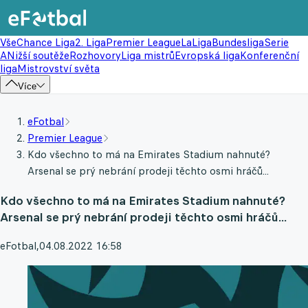
Vše
Chance Liga
2. Liga
Premier League
LaLiga
Bundesliga
Serie
A
Nižší soutěže
Rozhovory
Liga mistrů
Evropská liga
Konferenční
liga
Mistrovství světa
Více
eFotbal
Premier League
Kdo všechno to má na Emirates Stadium nahnuté?
Arsenal se prý nebrání prodeji těchto osmi hráčů...
Kdo všechno to má na Emirates Stadium nahnuté?
Arsenal se prý nebrání prodeji těchto osmi hráčů...
eFotbal
,
04.08.2022 16:58