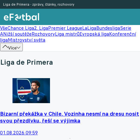
Liga de Primera - zprávy, články, rozhovory
Vše
Chance Liga
2. Liga
Premier League
LaLiga
Bundesliga
Serie
A
Nižší soutěže
Rozhovory
Liga mistrů
Evropská liga
Konferenční
liga
Mistrovství světa
Více
Liga de Primera
Bizarní překážka v Chile. Vozinha nesmí na dresu nosit
svou přezdívku, řeší se výjimka
01.08.2026 09:59