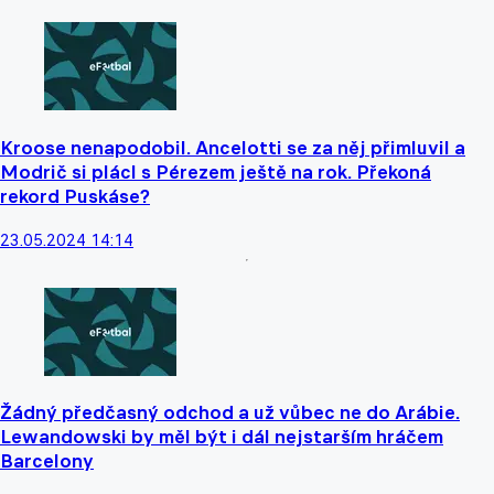
Kroose nenapodobil. Ancelotti se za něj přimluvil a
Modrič si plácl s Pérezem ještě na rok. Překoná
rekord Puskáse?
23.05.2024 14:14
Žádný předčasný odchod a už vůbec ne do Arábie.
Lewandowski by měl být i dál nejstarším hráčem
Barcelony