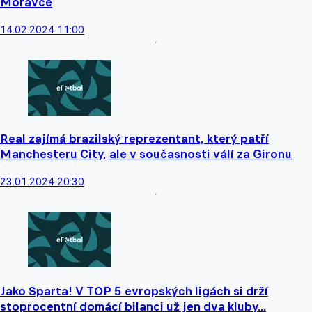
Moravce
14.02.2024 11:00
Real zajímá brazilský reprezentant, který patří
Manchesteru City, ale v současnosti válí za Gironu
23.01.2024 20:30
Jako Sparta! V TOP 5 evropských ligách si drží
stoprocentní domácí bilanci už jen dva kluby...