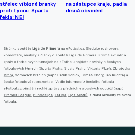
střelec vítězné branky
na zástupce kraje, padla
proti Lyonu. Sparta
drsná obvinění
řekla: NE!
Stránka soutěže
Liga de Primera
na eFotbal.cz. Sledujte rozhovory,
komentáře, analýzy a články o soutěži Liga de Primera. Kromě aktualit a
zpráv o fotbalových turnajích na eFotbalu najdete novinky o českých
fotbalových týmech (
Sparta Praha
,
Slavia Praha
,
Viktoria Plzeň
,
Zbrojovka
Brno
), domácích hráčích (např. Patrik Schick, Tomáš Chorý, Jan Kuchta) a
české fotbalové reprezentaci. Vedle informací z českého fotbalu
eFotbal.cz přináší i rychlé zprávy z předních evropských soutěží (např.
Premier League
,
Bundesliga
,
LaLiga
,
Liga Mistrů
) a další aktuality ze světa
fotbalu.