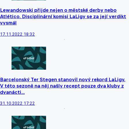
Lewandowski přijde nejen o městské derby nebo
Atlético. Disciplinární komisi LaLigy se za její verdikt
vysmál
17.11.2022 18:32
Barcelonský Ter Stegen stanovil nový rekord LaLigy.
V této sezoně na něj našly recept pouze dva kluby z
dvanácti...
31.10.2022 17:22