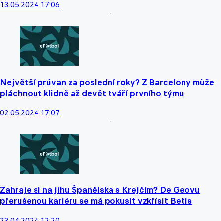
13.05.2024 17:06
Největší průvan za poslední roky? Z Barcelony může
pláchnout klidně až devět tváří prvního týmu
02.05.2024 17:07
Zahraje si na jihu Španělska s Krejčím? De Geovu
přerušenou kariéru se má pokusit vzkřísit Betis
23.04.2024 12:20