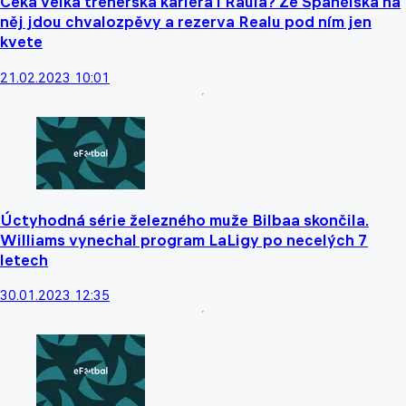
Čeká velká trenérská kariéra i Raúla? Že Španělska na
něj jdou chvalozpěvy a rezerva Realu pod ním jen
kvete
21.02.2023 10:01
Úctyhodná série železného muže Bilbaa skončila.
Williams vynechal program LaLigy po necelých 7
letech
30.01.2023 12:35