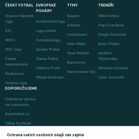
ČESKÝ FOTBAL
EVROPSKÉ
TÝMY
TRENÉŘI
POHÁRY
Chance Národní
Bayern
Mikel Arteta
Liga
Konferenční liga
Arsenal
Pep Guardiola
ČFL
Liga mistrů
Leverkusen
Diego Simeone
MSFL
Evropská liga
Inter Milan
Brian Priske
MOL Cup
Sparta Praha
Real Madrid
Jindřich
Česká
Slavia Praha
Trpišovský
Barcelona
reprezentace
Viktoria Plzeň
Miroslav Koubek
Manchester City
Rozhovory
Mladá Boleslav
Carlo Ancelotti
Chance Liga
DOPORUČUJEME
Fotbalové zprávy
na Livesportu
Eurofotbal.cz
Tribal Football -
Football News
(EN)
Ochrana vašich osobních údajů nás zajímá