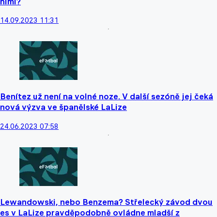
nimi?
14.09.2023 11:31
Benítez už není na volné noze. V další sezóně jej čeká
nová výzva ve španělské LaLize
24.06.2023 07:58
Lewandowski, nebo Benzema? Střelecký závod dvou
es v LaLize pravděpodobně ovládne mladší z