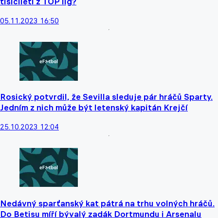
tisíciletí z TOP lig?
05.11.2023 16:50
Rosický potvrdil, že Sevilla sleduje pár hráčů Sparty.
Jedním z nich může být letenský kapitán Krejčí
25.10.2023 12:04
Nedávný sparťanský kat pátrá na trhu volných hráčů.
Do Betisu míří bývalý zadák Dortmundu i Arsenalu