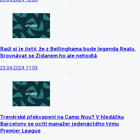
Raúl si je jistý, že z Bellinghama bude legenda Realu.
Srovnávat se Zidanem ho ale nehodlá
23.04.2024 11:03
Trenérské překvapení na Camp Nou? V hledáčku
Barcelony se ocitl manažer jedenáctého týmu
Premier League