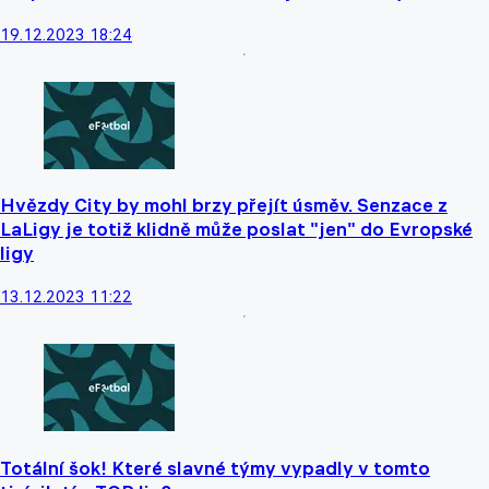
19.12.2023 18:24
Hvězdy City by mohl brzy přejít úsměv. Senzace z
LaLigy je totiž klidně může poslat "jen" do Evropské
ligy
13.12.2023 11:22
Totální šok! Které slavné týmy vypadly v tomto