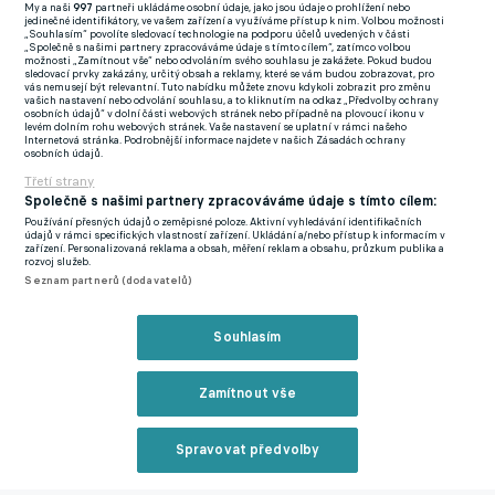
My a naši
997
partneři ukládáme osobní údaje, jako jsou údaje o prohlížení nebo
Hamu.
jedinečné identifikátory, ve vašem zařízení a využíváme přístup k nim. Volbou možnosti
„Souhlasím“ povolíte sledovací technologie na podporu účelů uvedených v části
„Společně s našimi partnery zpracováváme údaje s tímto cílem“, zatímco volbou
možnosti „Zamítnout vše“ nebo odvoláním svého souhlasu je zakážete. Pokud budou
Foto: Villarreal CF
sledovací prvky zakázány, určitý obsah a reklamy, které se vám budou zobrazovat, pro
vás nemusejí být relevantní. Tuto nabídku můžete znovu kdykoli zobrazit pro změnu
vašich nastavení nebo odvolání souhlasu, a to kliknutím na odkaz „Předvolby ochrany
Schalke - 2020/21
osobních údajů“ v dolní části webových stránek nebo případně na plovoucí ikonu v
levém dolním rohu webových stránek. Vaše nastavení se uplatní v rámci našeho
V sezoně 2017/18 skončilo Schalke na druhém místě
Internetová stránka. Podrobnější informace najdete v našich Zásadách ochrany
osobních údajů.
Bundesligy a v následujícím ročníku se probojovalo do
Třetí strany
vyřazovací fáze Ligy mistrů. Nic nenahrávalo tomu, že by
Společně s našimi partnery zpracováváme údaje s tímto cílem:
tento slavný klub měl čekat totální propad.
Používání přesných údajů o zeměpisné poloze. Aktivní vyhledávání identifikačních
údajů v rámci specifických vlastností zařízení. Ukládání a/nebo přístup k informacím v
zařízení. Personalizovaná reklama a obsah, měření reklam a obsahu, průzkum publika a
Ale stalo se a sezonu 2021/22 začínalo Schalke tažení druhou
rozvoj služeb.
Seznam partnerů (dodavatelů)
bundesligou po více než 30 letech. Nejednalo se o okamžitý
sešup, protože Schalke před sestupem skončilo na 14. a 12.
Souhlasím
místě, ale zdálo se nepředstavitelné, že by spadlo do druhé ligy.
Bylo to teprve počtvrté, co Schalke sestoupilo z nejvyšší
Zamítnout vše
soutěže, a prošlo si pěti různými manažery!
Spravovat předvolby
Situaci v sestupující sezoně se snažil zachránit například Ozan
Kabak, Sead Kolasinac, Klaas-Jan Huntelaar, Ralf Fährmann
Reklama