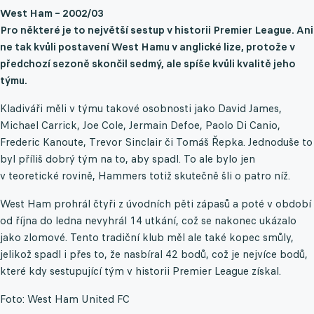
West Ham – 2002/03
Pro některé je to největší sestup v historii Premier League. Ani
ne tak kvůli postavení West Hamu v anglické lize, protože v
předchozí sezoně skončil sedmý, ale spíše kvůli kvalitě jeho
týmu.
Kladiváři měli v týmu takové osobnosti jako David James,
Michael Carrick, Joe Cole, Jermain Defoe, Paolo Di Canio,
Frederic Kanoute, Trevor Sinclair či Tomáš Řepka. Jednoduše to
byl příliš dobrý tým na to, aby spadl. To ale bylo jen
v teoretické rovině, Hammers totiž skutečně šli o patro níž.
West Ham prohrál čtyři z úvodních pěti zápasů a poté v období
od října do ledna nevyhrál 14 utkání, což se nakonec ukázalo
jako zlomové. Tento tradiční klub měl ale také kopec smůly,
jelikož spadl i přes to, že nasbíral 42 bodů, což je nejvíce bodů,
které kdy sestupující tým v historii Premier League získal.
Foto: West Ham United FC