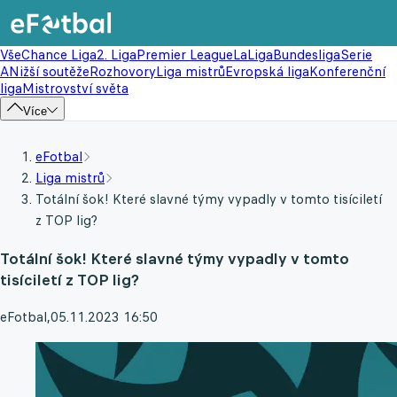
Vše
Chance Liga
2. Liga
Premier League
LaLiga
Bundesliga
Serie
A
Nižší soutěže
Rozhovory
Liga mistrů
Evropská liga
Konferenční
liga
Mistrovství světa
Více
eFotbal
Liga mistrů
Totální šok! Které slavné týmy vypadly v tomto tisíciletí
z TOP lig?
Totální šok! Které slavné týmy vypadly v tomto
tisíciletí z TOP lig?
eFotbal
,
05.11.2023 16:50