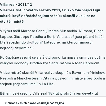
Villarreal - 2011/12
Villarreal vstupoval do sezony 2011/12 jako tým hrající Ligu
mistrů, když v předcházejícím ročníku skončil v La Lize na
čtvrtém místě.
V týmu měli Marcose Sennu, Matea Mussachia, Nilmara, Diega
Lopeze, Giuseppe Rossiho a Borju Valera, což jsou přesně hráči,
kteří spadají do „kultovní“ kategorie, na kterou fanoušci
nejraději vzpomínají.
Po úspěšné sezoně se ale Žlutá ponorka musela smířit se dvěma
velkými odchody. Prodán byl Santi Cazorla a Joan Capdevila.
V Lize mistrů skončil Villarreal ve skupině s Bayernem Mnichov,
Neapolí a Manchesterem City na posledním místě a bez bodu a
stejnou (ne)formu měl i v La Lize.
Během celé sezony Villarreal 15krát prohrál a jen devětkrát
vyhrál (méně vítězství měl pouze klub ze dna Racing Santander)
Ochrana vašich osobních údajů nás zajímá
a nasbíral 41 bodů. Šlo tak o něco podobného jako u West