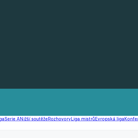
ga
Serie A
Nižší soutěže
Rozhovory
Liga mistrů
Evropská liga
Konfer