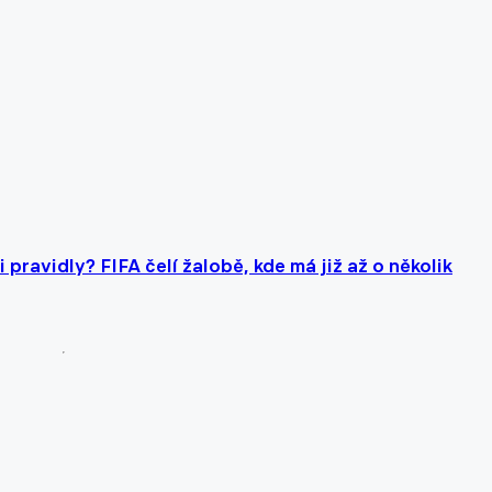
pravidly? FIFA čelí žalobě, kde má již až o několik