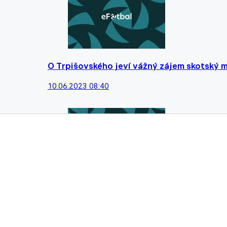
O Trpišovského jeví vážný zájem skotský mi
10.06.2023 08:40
Pravidlo o přerušení smluv v Rusku platí d
M'gladbachu?
23.05.2023 09:57