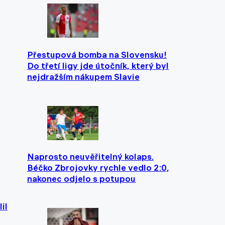
Přestupová bomba na Slovensku!
Do třetí ligy jde útočník, který byl
nejdražším nákupem Slavie
Naprosto neuvěřitelný kolaps.
Béčko Zbrojovky rychle vedlo 2:0,
nakonec odjelo s potupou
il