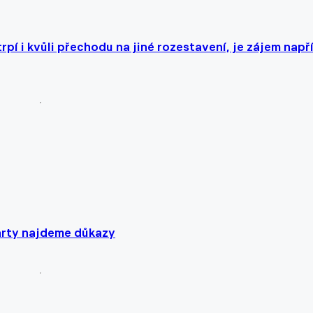
pí i kvůli přechodu na jiné rozestavení, je zájem např
arty najdeme důkazy