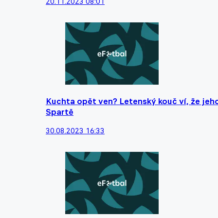
20.11.2023 08:01
Kuchta opět ven? Letenský kouč ví, že jeho 
Spartě
30.08.2023 16:33