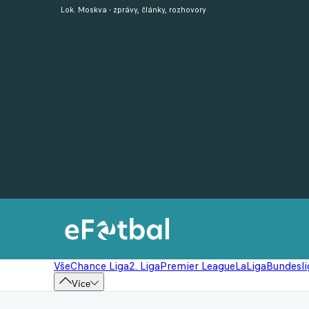
Lok. Moskva - zprávy, články, rozhovory
Vše
Chance Liga
2. Liga
Premier League
LaLiga
Bundesli
Více