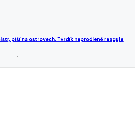
str, píší na ostrovech. Tvrdík neprodleně reaguje
ál. Zůstane Král v Schalke, nebo se přesune do Unionu 