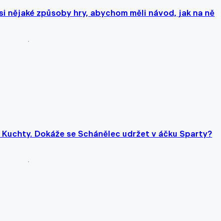
i nějaké způsoby hry, abychom měli návod, jak na ně
 z Kuchty. Dokáže se Schánělec udržet v áčku Sparty?