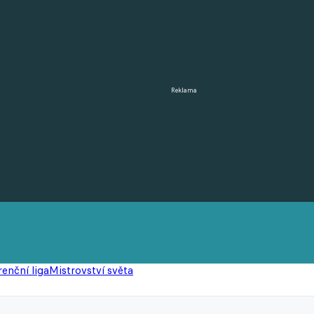
Reklama
enční liga
Mistrovství světa