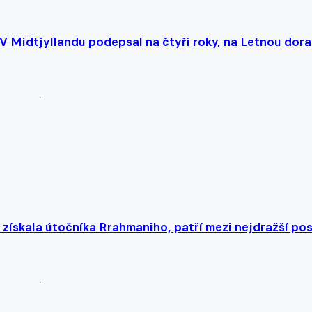
 V Midtjyllandu podepsal na čtyři roky, na Letnou dora
 získala útočníka Rrahmaniho, patří mezi nejdražší pos