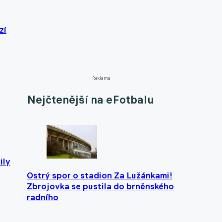
zí
Reklama
Nejčtenější na eFotbalu
ily
Ostrý spor o stadion Za Lužánkami!
Zbrojovka se pustila do brněnského
radního