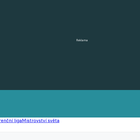
Reklama
enční liga
Mistrovství světa