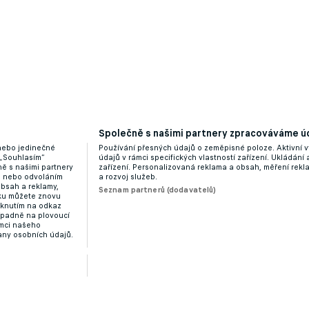
Společně s našimi partnery zpracováváme úd
 nebo jedinečné
Používání přesných údajů o zeměpisné poloze. Aktivní v
 „Souhlasím“
údajů v rámci specifických vlastností zařízení. Ukládání 
ě s našimi partnery
zařízení. Personalizovaná reklama a obsah, měření rek
“ nebo odvoláním
a rozvoj služeb.
obsah a reklamy,
Seznam partnerů (dodavatelů)
dku můžete znovu
liknutím na odkaz
ípadně na plovoucí
ámci našeho
any osobních údajů.