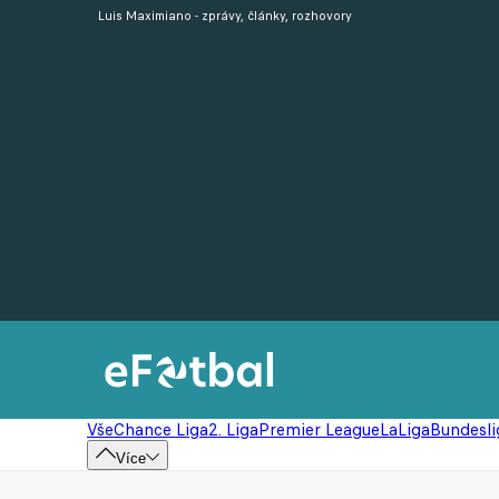
Luis Maximiano - zprávy, články, rozhovory
Vše
Chance Liga
2. Liga
Premier League
LaLiga
Bundesli
Více