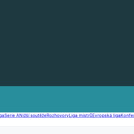
ga
Serie A
Nižší soutěže
Rozhovory
Liga mistrů
Evropská liga
Konfer