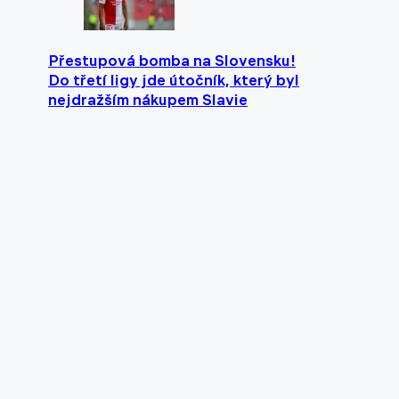
Přestupová bomba na Slovensku!
Do třetí ligy jde útočník, který byl
nejdražším nákupem Slavie