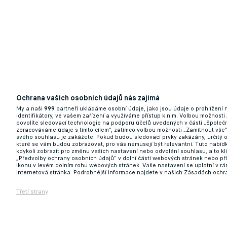
Ochrana vašich osobních údajů nás zajímá
My a naši
999
partneři ukládáme osobní údaje, jako jsou údaje o prohlížení
identifikátory, ve vašem zařízení a využíváme přístup k nim. Volbou možnosti
povolíte sledovací technologie na podporu účelů uvedených v části „Společn
zpracováváme údaje s tímto cílem“, zatímco volbou možnosti „Zamítnout vše
svého souhlasu je zakážete. Pokud budou sledovací prvky zakázány, určitý 
které se vám budou zobrazovat, pro vás nemusejí být relevantní. Tuto nabí
kdykoli zobrazit pro změnu vašich nastavení nebo odvolání souhlasu, a to k
„Předvolby ochrany osobních údajů“ v dolní části webových stránek nebo př
ikonu v levém dolním rohu webových stránek. Vaše nastavení se uplatní v r
Internetová stránka. Podrobnější informace najdete v našich Zásadách ochr
Třetí strany