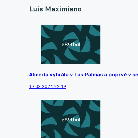
Luis Maximiano
Almería vyhrála v Las Palmas a poprvé v se
17.03.2024 22:19