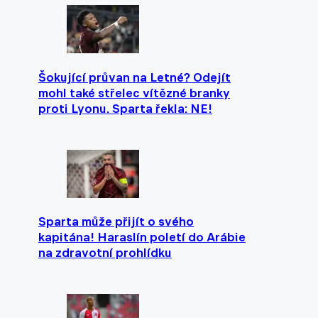
Šokující průvan na Letné? Odejít
mohl také střelec vítězné branky
proti Lyonu. Sparta řekla: NE!
Sparta může přijít o svého
kapitána! Haraslín poletí do Arábie
na zdravotní prohlídku