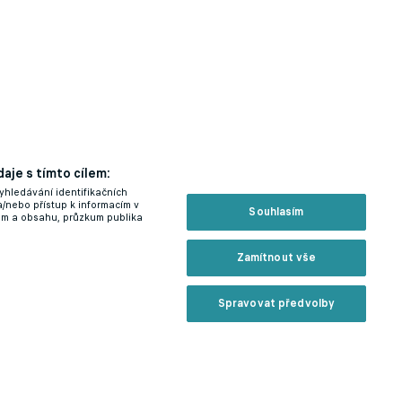
aje s tímto cílem:
yhledávání identifikačních
a/nebo přístup k informacím v
Souhlasím
lam a obsahu, průzkum publika
Zamítnout vše
Spravovat předvolby