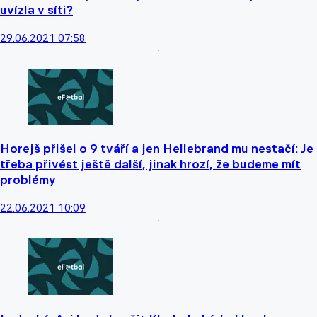
uvízla v síti?
29.06.2021 07:58
Horejš přišel o 9 tváří a jen Hellebrand mu nestačí: Je
třeba přivést ještě další, jinak hrozí, že budeme mít
problémy
22.06.2021 10:09