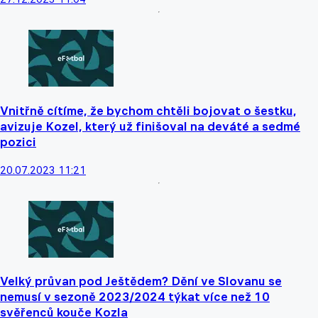
Vnitřně cítíme, že bychom chtěli bojovat o šestku,
avizuje Kozel, který už finišoval na deváté a sedmé
pozici
20.07.2023 11:21
Velký průvan pod Ještědem? Dění ve Slovanu se
nemusí v sezoně 2023/2024 týkat více než 10
svěřenců kouče Kozla