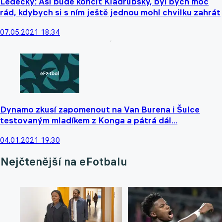
Ledecký: Asi bude končit Kladrubský, byl bych moc
rád, kdybych si s ním ještě jednou mohl chvilku zahrát
07.05.2021 18:34
Dynamo zkusí zapomenout na Van Burena i Šulce
testovaným mladíkem z Konga a pátrá dál...
04.01.2021 19:30
Nejčtenější na eFotbalu