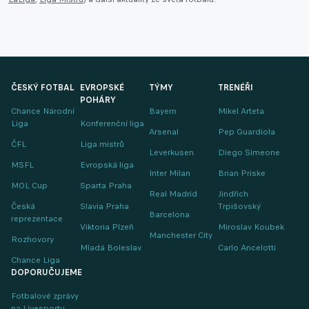
ČESKÝ FOTBAL
EVROPSKÉ
TÝMY
TRENÉŘI
POHÁRY
Chance Národní
Bayern
Mikel Arteta
Liga
Konferenční liga
Arsenal
Pep Guardiola
ČFL
Liga mistrů
Leverkusen
Diego Simeone
MSFL
Evropská liga
Inter Milan
Brian Priske
MOL Cup
Sparta Praha
Real Madrid
Jindřich
Česká
Slavia Praha
Trpišovský
Barcelona
reprezentace
Viktoria Plzeň
Miroslav Koubek
Manchester City
Rozhovory
Mladá Boleslav
Carlo Ancelotti
Chance Liga
DOPORUČUJEME
Fotbalové zprávy
na Livesportu