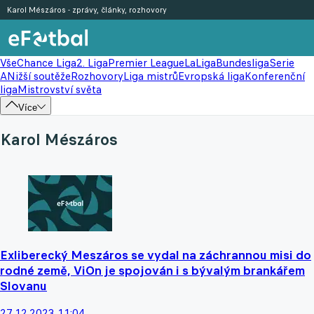
Karol Mészáros - zprávy, články, rozhovory
Vše
Chance Liga
2. Liga
Premier League
LaLiga
Bundesliga
Serie
A
Nižší soutěže
Rozhovory
Liga mistrů
Evropská liga
Konferenční
liga
Mistrovství světa
Více
Karol Mészáros
Exliberecký Meszáros se vydal na záchrannou misi do
rodné země, ViOn je spojován i s bývalým brankářem
Slovanu
27.12.2023 11:04