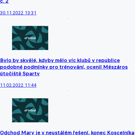
č. 2
30.11.2022 13:31
Bylo by skvělé, kdyby mělo víc klubů v republice
podobné podmínky pro trénování, ocenil Mészáros
útočiště Sparty
11.02.2022 11:44
Odchod Mary je v neustálém řešení, konec Koscelníka