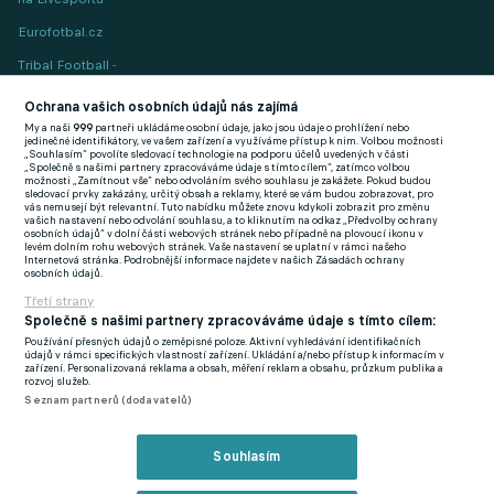
Eurofotbal.cz
Tribal Football -
Football News
(EN)
Ochrana vašich osobních údajů nás zajímá
My a naši
999
partneři ukládáme osobní údaje, jako jsou údaje o prohlížení nebo
FlashFutbal (SK)
jedinečné identifikátory, ve vašem zařízení a využíváme přístup k nim. Volbou možnosti
„Souhlasím“ povolíte sledovací technologie na podporu účelů uvedených v části
„Společně s našimi partnery zpracováváme údaje s tímto cílem“, zatímco volbou
Tenisportal.cz
možnosti „Zamítnout vše“ nebo odvoláním svého souhlasu je zakážete. Pokud budou
sledovací prvky zakázány, určitý obsah a reklamy, které se vám budou zobrazovat, pro
Tenisové zprávy
vás nemusejí být relevantní. Tuto nabídku můžete znovu kdykoli zobrazit pro změnu
vašich nastavení nebo odvolání souhlasu, a to kliknutím na odkaz „Předvolby ochrany
na Livesportu
osobních údajů“ v dolní části webových stránek nebo případně na plovoucí ikonu v
levém dolním rohu webových stránek. Vaše nastavení se uplatní v rámci našeho
Internetová stránka. Podrobnější informace najdete v našich Zásadách ochrany
osobních údajů.
Třetí strany
Společně s našimi partnery zpracováváme údaje s tímto cílem:
Používání přesných údajů o zeměpisné poloze. Aktivní vyhledávání identifikačních
Podmínky užití
GDPR a žurnalistika
údajů v rámci specifických vlastností zařízení. Ukládání a/nebo přístup k informacím v
zařízení. Personalizovaná reklama a obsah, měření reklam a obsahu, průzkum publika a
Zásady ochrany osobních údajů
Doporučené stránky
rozvoj služeb.
Seznam partnerů (dodavatelů)
Třetí strany
Tiráž
Souhlasím