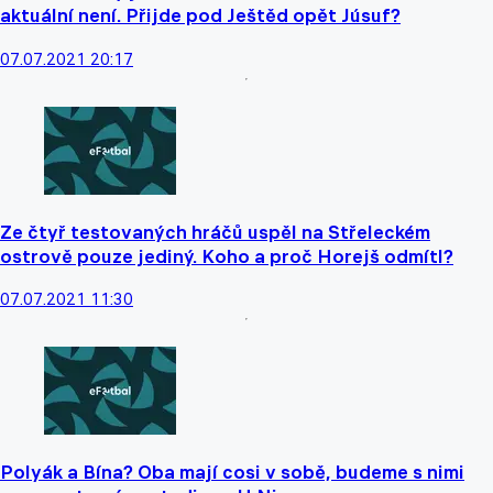
aktuální není. Přijde pod Ještěd opět Júsuf?
07.07.2021 20:17
Ze čtyř testovaných hráčů uspěl na Střeleckém
ostrově pouze jediný. Koho a proč Horejš odmítl?
07.07.2021 11:30
Polyák a Bína? Oba mají cosi v sobě, budeme s nimi