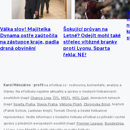
N
R
n
Válka slov! Majitelka
Šokující průvan na
k
Dynama ostře zaútočila
Letné? Odejít mohl také
s
na zástupce kraje, padla
střelec vítězné branky
drsná obvinění
proti Lyonu. Sparta
řekla: NE!
Karol Mészáros - profil
na eFotbal.cz - rozhovory, komentáře, analýzy a
články. Na eFotbalu najdete aktuality a zprávy o českých fotbalových
soutěžích (např.
Chance Liga
,
ČFL
,
MSFL
,
MOL Cup
), domácích týmech
(např.
Sparta Praha
,
Slavia Praha
,
Viktoria Plzeň
,
Zbrojovka Brno
), hráčích
(Patrik Schick, Ladislav Krejčí, Tomáš Chorý) a české fotbalové
reprezentaci. Vedle informací z českého fotbalu eFotbal.cz přináší i rychlé
zprávy z předních evropských soutěží (např.
Premier League
,
Bundesliga
,
LaLiga
,
Liga Mistrů
) a další aktuality ze světa fotbalu.