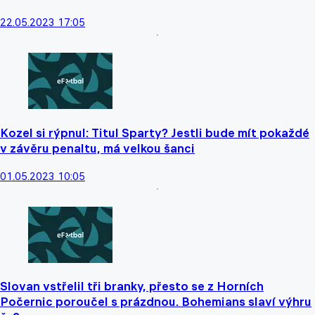
22.05.2023 17:05
Kozel si rýpnul: Titul Sparty? Jestli bude mít pokaždé
v závěru penaltu, má velkou šanci
01.05.2023 10:05
Slovan vstřelil tři branky, přesto se z Horních
Počernic poroučel s prázdnou. Bohemians slaví výhru