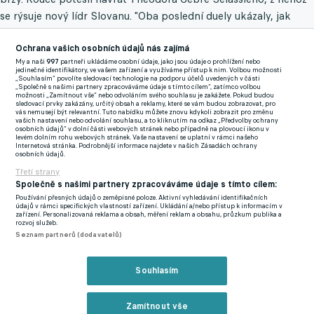
se rýsuje nový lídr Slovanu. "Oba poslední duely ukázaly, jak
velkou posilou může být Theo. Samozřejmě lidsky do kabiny,
Ochrana vašich osobních údajů nás zajímá
tak do hry. Variabilita jeho postů a zkušeností jsou pro nás
My a naši
997
partneři ukládáme osobní údaje, jako jsou údaje o prohlížení nebo
opravdu důležité. V této fázi jsme zhruba tam, kde jsme chtěli
jedinečné identifikátory, ve vašem zařízení a využíváme přístup k nim. Volbou možnosti
„Souhlasím“ povolíte sledovací technologie na podporu účelů uvedených v části
být, ale posilování ještě není u konce," avizoval na klubovém
„Společně s našimi partnery zpracováváme údaje s tímto cílem“, zatímco volbou
možnosti „Zamítnout vše“ nebo odvoláním svého souhlasu je zakážete. Pokud budou
webu odborník ze stadionu U Nisy.
sledovací prvky zakázány, určitý obsah a reklamy, které se vám budou zobrazovat, pro
vás nemusejí být relevantní. Tuto nabídku můžete znovu kdykoli zobrazit pro změnu
vašich nastavení nebo odvolání souhlasu, a to kliknutím na odkaz „Předvolby ochrany
Šanci očuchat si ligový kádr dostávají i mladíci. Jak ho doposud
osobních údajů“ v dolní části webových stránek nebo případně na plovoucí ikonu v
levém dolním rohu webových stránek. Vaše nastavení se uplatní v rámci našeho
zaujali například Tomáš Polyák (20) nebo Marek Bína (21)?
Internetová stránka. Podrobnější informace najdete v našich Zásadách ochrany
osobních údajů.
"Musím říct, že jsou oba šikovní. Velmi pracovití. Polyák se
Třetí strany
trochu trápil se zraněním v závěru sezony, ale má předpoklady.
Společně s našimi partnery zpracováváme údaje s tímto cílem:
Jde o slušného běžce včetně práce s míčem. Bína v béčku hrává
Používání přesných údajů o zeměpisné poloze. Aktivní vyhledávání identifikačních
údajů v rámci specifických vlastností zařízení. Ukládání a/nebo přístup k informacím v
pravého beka, ale v lize na to nebude mít parametry, protože je
zařízení. Personalizovaná reklama a obsah, měření reklam a obsahu, průzkum publika a
rozvoj služeb.
nižšího vzrůstu. Vidíme ho na krajního záložníka, dal dokonce
Seznam partnerů (dodavatelů)
dvě branky. Rychlostní typ, poctivý hráč se solidní kombinaci,
protože je exfutsalista. U mladých hráčů je to ale tak, že do
Souhlasím
přípravy vletí s obrovským elánem a starší hráči se rozjíždí
pomaleji. Pak se rozdíl časem vyrovná a převáží zkušenosti. Ale
Zamítnout vše
uvidíme, oba mají cosi v sobě, budeme s nimi pracovat," přidal