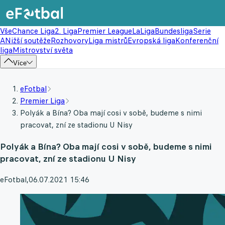
Vše
Chance Liga
2. Liga
Premier League
LaLiga
Bundesliga
Serie
A
Nižší soutěže
Rozhovory
Liga mistrů
Evropská liga
Konferenční
liga
Mistrovství světa
Více
eFotbal
Premier Liga
Polyák a Bína? Oba mají cosi v sobě, budeme s nimi
pracovat, zní ze stadionu U Nisy
Polyák a Bína? Oba mají cosi v sobě, budeme s nimi
pracovat, zní ze stadionu U Nisy
eFotbal
,
06.07.2021 15:46