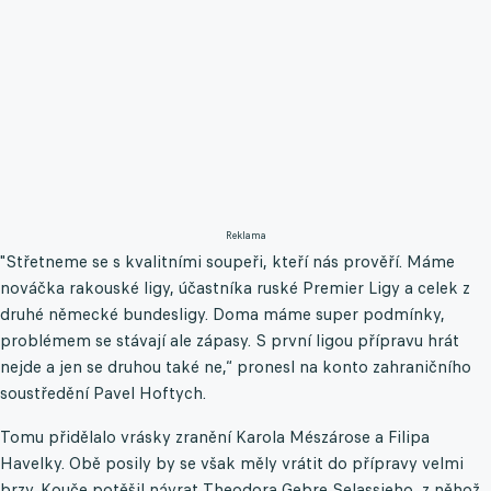
Reklama
"Střetneme se s kvalitními soupeři, kteří nás prověří. Máme
nováčka rakouské ligy, účastníka ruské Premier Ligy a celek z
druhé německé bundesligy. Doma máme super podmínky,
problémem se stávají ale zápasy. S první ligou přípravu hrát
nejde a jen se druhou také ne,“ pronesl na konto zahraničního
soustředění Pavel Hoftych.
Tomu přidělalo vrásky zranění Karola Mészárose a Filipa
Havelky. Obě posily by se však měly vrátit do přípravy velmi
brzy. Kouče potěšil návrat Theodora Gebre Selassieho, z něhož