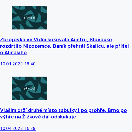
Zbrojovka ve Vídni šokovala Austrii, Slovácko
rozdrtilo Nizozemce, Baník přehrál Skalicu, ale přišel
o Almásiho
10.01.2023 18:40
Vlašim drží druhé místo tabulky i po prohře, Brno po
výhře na Žižkově dál odskakuje
10.04.2022 15:28