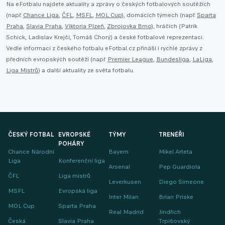
Na eFotbalu najdete aktuality a zprávy o českých fotbalových soutěžích
(např.
Chance Liga
,
ČFL
,
MSFL
,
MOL Cup
), domácích týmech (např.
Sparta
Praha
,
Slavia Praha
,
Viktoria Plzeň
,
Zbrojovka Brno
), hráčích (Patrik
Schick, Ladislav Krejčí, Tomáš Chorý) a české fotbalové reprezentaci.
Vedle informací z českého fotbalu eFotbal.cz přináší i rychlé zprávy z
předních evropských soutěží (např.
Premier League
,
Bundesliga
,
LaLiga
,
Liga Mistrů
) a další aktuality ze světa fotbalu.
ČESKÝ FOTBAL
EVROPSKÉ
TÝMY
TRENÉŘI
POHÁRY
Chance Národní
Bayern
Mikel Arteta
Liga
Konferenční liga
Arsenal
Pep Guardiola
ČFL
Liga mistrů
Leverkusen
Diego Simeone
MSFL
Evropská liga
Inter Milan
Brian Priske
MOL Cup
Sparta Praha
Real Madrid
Jindřich
Česká
Slavia Praha
Trpišovský