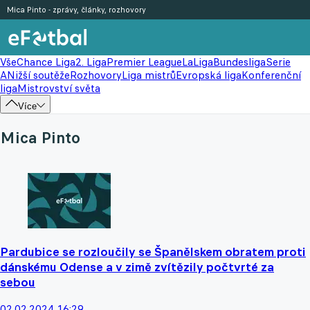
Mica Pinto - zprávy, články, rozhovory
Vše
Chance Liga
2. Liga
Premier League
LaLiga
Bundesliga
Serie
A
Nižší soutěže
Rozhovory
Liga mistrů
Evropská liga
Konferenční
liga
Mistrovství světa
Více
Mica Pinto
Pardubice se rozloučily se Španělskem obratem proti
dánskému Odense a v zimě zvítězily počtvrté za
sebou
02.02.2024 16:29