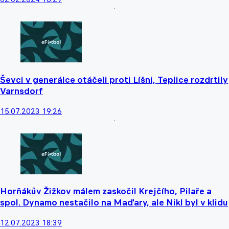
Ševci v generálce otáčeli proti Líšni, Teplice rozdrtily
Varnsdorf
15.07.2023 19:26
Horňákův Žižkov málem zaskočil Krejčího, Pilaře a
spol. Dynamo nestačilo na Maďary, ale Nikl byl v klidu
12.07.2023 18:39