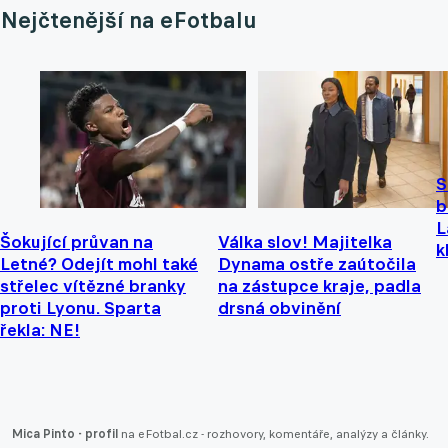
Nejčtenější na eFotbalu
S
b
L
Šokující průvan na
Válka slov! Majitelka
k
Letné? Odejít mohl také
Dynama ostře zaútočila
střelec vítězné branky
na zástupce kraje, padla
proti Lyonu. Sparta
drsná obvinění
řekla: NE!
Mica Pinto - profil
na eFotbal.cz - rozhovory, komentáře, analýzy a články.