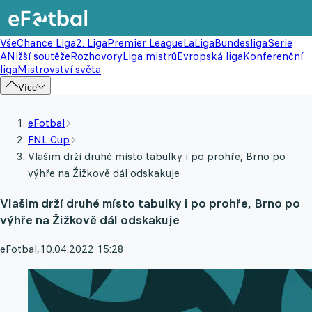
Vše
Chance Liga
2. Liga
Premier League
LaLiga
Bundesliga
Serie
A
Nižší soutěže
Rozhovory
Liga mistrů
Evropská liga
Konferenční
liga
Mistrovství světa
Více
eFotbal
FNL Cup
Vlašim drží druhé místo tabulky i po prohře, Brno po
výhře na Žižkově dál odskakuje
Vlašim drží druhé místo tabulky i po prohře, Brno po
výhře na Žižkově dál odskakuje
eFotbal
,
10.04.2022 15:28