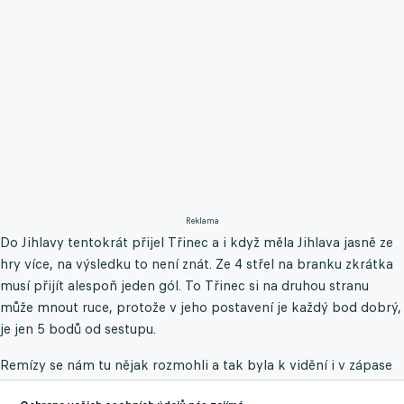
Reklama
Do Jihlavy tentokrát přijel Třinec a i když měla Jihlava jasně ze
hry více, na výsledku to není znát. Ze 4 střel na branku zkrátka
musí přijít alespoň jeden gól. To Třinec si na druhou stranu
může mnout ruce, protože v jeho postavení je každý bod dobrý,
je jen 5 bodů od sestupu.
Remízy se nám tu nějak rozmohli a tak byla k vidění i v zápase
třetí Lísně s předposlední Chrudimí. Pro Líšeň se jedná o zcela