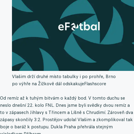
Vlašim drží druhé místo tabulky i po prohře, Brno
po výhře na Žižkově dál odskakuje
Flashscore
Od remíz až k tuhým bitvám o každý bod. V tomto duchu se
neslo dnešní 22. kolo FNL. Dnes jsme byli svědky dvou remíz a
to v zápasech Jihlavy s Třincem a Líšně s Chrudimí. Zároveň dva
zápasy skončily 3:2. Prostějov udolal Vlašim a zkomplikoval tak
boje o baráž k postupu. Dukla Praha přehrála stejným
výsledkem Příbram.