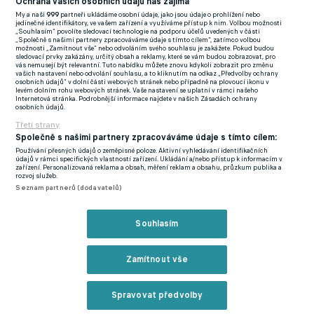
Ochrana vašich osobních údajů nás zajímá
zbytečnou ztrátu, naopak pro Chrudim jde o zlatý bod, který
My a naši
999
partneři ukládáme osobní údaje, jako jsou údaje o prohlížení nebo
může pomoci na cestě za záchranou. I v tomto zápase měl
jedinečné identifikátory, ve vašem zařízení a využíváme přístup k nim. Volbou možnosti
„Souhlasím“ povolíte sledovací technologie na podporu účelů uvedených v části
domácí celek navrch, avšak za 3 střely na bránu gól dát
„Společně s našimi partnery zpracováváme údaje s tímto cílem“, zatímco volbou
možnosti „Zamítnout vše“ nebo odvoláním svého souhlasu je zakážete. Pokud budou
nadokázal. Chrudim nevystřelila ani jednou.
sledovací prvky zakázány, určitý obsah a reklamy, které se vám budou zobrazovat, pro
vás nemusejí být relevantní. Tuto nabídku můžete znovu kdykoli zobrazit pro změnu
vašich nastavení nebo odvolání souhlasu, a to kliknutím na odkaz „Předvolby ochrany
Tentokráte ke gólové přestřelce, která skončila lépe pro
osobních údajů“ v dolní části webových stránek nebo případně na plovoucí ikonu v
levém dolním rohu webových stránek. Vaše nastavení se uplatní v rámci našeho
fotbalisty Prostějova. Zde vše vypadalo tak, že po vedoucím
Internetová stránka. Podrobnější informace najdete v našich Zásadách ochrany
osobních údajů.
gólu Suchana ze 67. minuty si Vlašim dojde pro důležité
Třetí strany
vítezství. Amobi a Bartolomeu však byli proti a tak se všechny
Společně s našimi partnery zpracováváme údaje s tímto cílem:
třo body stěhují na Moravu.
Používání přesných údajů o zeměpisné poloze. Aktivní vyhledávání identifikačních
údajů v rámci specifických vlastností zařízení. Ukládání a/nebo přístup k informacím v
zařízení. Personalizovaná reklama a obsah, měření reklam a obsahu, průzkum publika a
V posledním dnešním zápase a další přestřelce až do konce
rozvoj služeb.
Seznam partnerů (dodavatelů)
vyzvala Příbram doma Duklu. I když se Příbram ujala vedení,
Dukla se oklepala a vstřelila během 20 minut tři góly. Tento
Souhlasím
nepříznivý stav se snažil zvrátit svým gólem Vilotič, ale to bylo
málo na otočení zápasu. Důležité body se odebraly do hlavního
Zamítnout vše
města.
Jihlava - Třinec 0:0
Spravovat předvolby