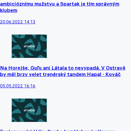
ambicióznímu mužstvu a Spartak je tím správným
klubem
20.06.2022 14:13
Na Horejše, Guľu ani Látala to nevypadá. V Ostravě
by měl brzy velet trenérský tandem Hapal - Kováč
05.05.2022 16:16