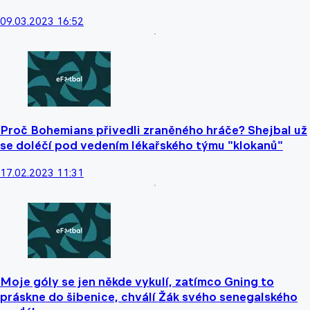
09.03.2023 16:52
Proč Bohemians přivedli zraněného hráče? Shejbal už
se doléčí pod vedením lékařského týmu "klokanů"
17.02.2023 11:31
Moje góly se jen někde vykulí, zatímco Gning to
práskne do šibenice, chválí Žák svého senegalského