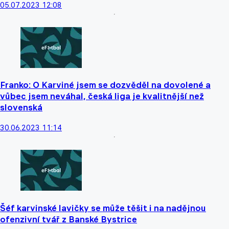
05.07.2023 12:08
Franko: O Karviné jsem se dozvěděl na dovolené a
vůbec jsem neváhal, česká liga je kvalitnější než
slovenská
30.06.2023 11:14
Šéf karvinské lavičky se může těšit i na nadějnou
ofenzivní tvář z Banské Bystrice