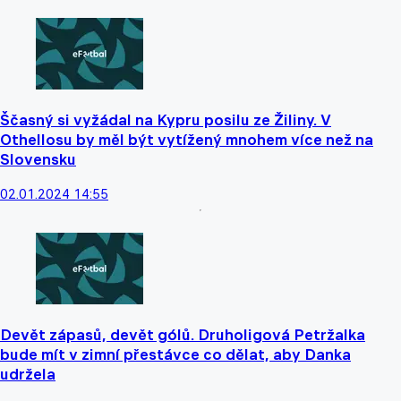
Ščasný si vyžádal na Kypru posilu ze Žiliny. V
Othellosu by měl být vytížený mnohem více než na
Slovensku
02.01.2024 14:55
Devět zápasů, devět gólů. Druholigová Petržalka
bude mít v zimní přestávce co dělat, aby Danka
udržela