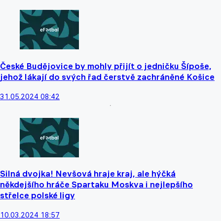
České Budějovice by mohly přijít o jedničku Šípoše,
jehož lákají do svých řad čerstvě zachráněné Košice
31.05.2024 08:42
Silná dvojka! Nevšová hraje kraj, ale hýčká
někdejšího hráče Spartaku Moskva i nejlepšího
střelce polské ligy
10.03.2024 18:57