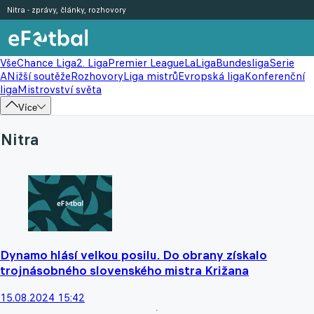
Nitra - zprávy, články, rozhovory
Vše
Chance Liga
2. Liga
Premier League
LaLiga
Bundesliga
Serie
A
Nižší soutěže
Rozhovory
Liga mistrů
Evropská liga
Konferenční
liga
Mistrovství světa
Více
Nitra
Dynamo hlásí velkou posilu. Do obrany získalo
trojnásobného slovenského mistra Križana
15.08.2024 15:42