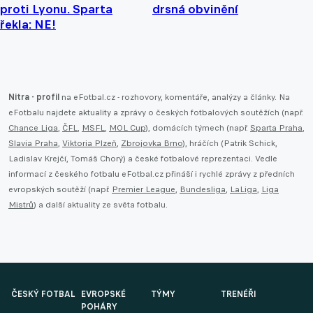
proti Lyonu. Sparta
drsná obvinění
řekla: NE!
Nitra - profil
na eFotbal.cz - rozhovory, komentáře, analýzy a články. Na
eFotbalu najdete aktuality a zprávy o českých fotbalových soutěžích (např.
Chance Liga
,
ČFL
,
MSFL
,
MOL Cup
), domácích týmech (např.
Sparta Praha
,
Slavia Praha
,
Viktoria Plzeň
,
Zbrojovka Brno
), hráčích (Patrik Schick,
Ladislav Krejčí, Tomáš Chorý) a české fotbalové reprezentaci. Vedle
informací z českého fotbalu eFotbal.cz přináší i rychlé zprávy z předních
evropských soutěží (např.
Premier League
,
Bundesliga
,
LaLiga
,
Liga
Mistrů
) a další aktuality ze světa fotbalu.
ČESKÝ FOTBAL
EVROPSKÉ
TÝMY
TRENÉŘI
POHÁRY