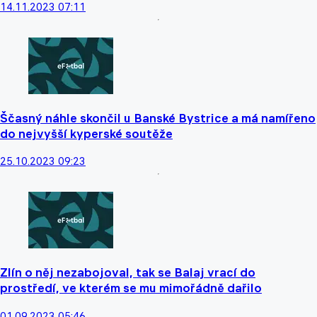
14.11.2023 07:11
Ščasný náhle skončil u Banské Bystrice a má namířeno
do nejvyšší kyperské soutěže
25.10.2023 09:23
Zlín o něj nezabojoval, tak se Balaj vrací do
prostředí, ve kterém se mu mimořádně dařilo
01.09.2023 05:46