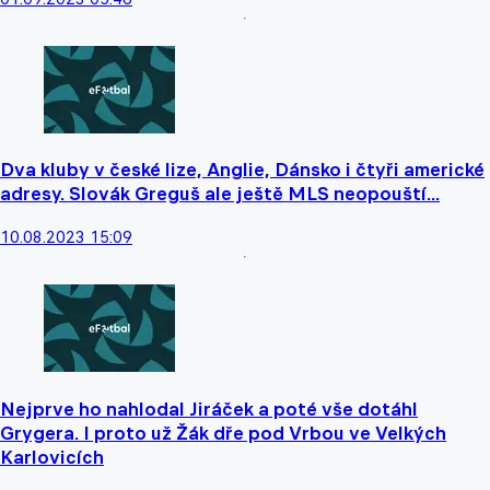
Dva kluby v české lize, Anglie, Dánsko i čtyři americké
adresy. Slovák Greguš ale ještě MLS neopouští...
10.08.2023 15:09
Nejprve ho nahlodal Jiráček a poté vše dotáhl
Grygera. I proto už Žák dře pod Vrbou ve Velkých
Karlovicích