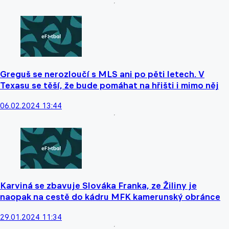
Greguš se nerozloučí s MLS ani po pěti letech. V
Texasu se těší, že bude pomáhat na hřišti i mimo něj
06.02.2024 13:44
Karviná se zbavuje Slováka Franka, ze Žiliny je
naopak na cestě do kádru MFK kamerunský obránce
29.01.2024 11:34