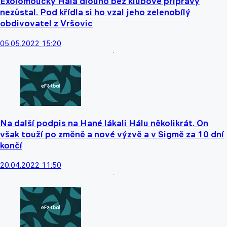
Exolomoucký Hála dlouho bez klubové přípravy
nezůstal. Pod křídla si ho vzal jeho zelenobílý
obdivovatel z Vršovic
05.05.2022 15:20
Na další podpis na Hané lákali Hálu několikrát. On
však touží po změně a nové výzvě a v Sigmě za 10 dní
končí
20.04.2022 11:50