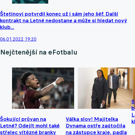
Štetinovi potvrdil konec už i sám jeho šéf. Další
kontrakt na Letné nedostane a může si hledat nový
klub...
06.01.2022 19:20
Nejčtenější na eFotbalu
S
b
L
Šokující průvan na
Válka slov! Majitelka
k
Letné? Odejít mohl také
Dynama ostře zaútočila
střelec vítězné branky
na zástupce kraje, padla