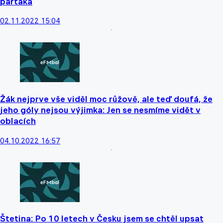
parťáka
02.11.2022 15:04
Žák nejprve vše viděl moc růžově, ale teď doufá, že
jeho góly nejsou výjimka: Jen se nesmíme vidět v
oblacích
04.10.2022 16:57
Štetina: Po 10 letech v Česku jsem se chtěl upsat