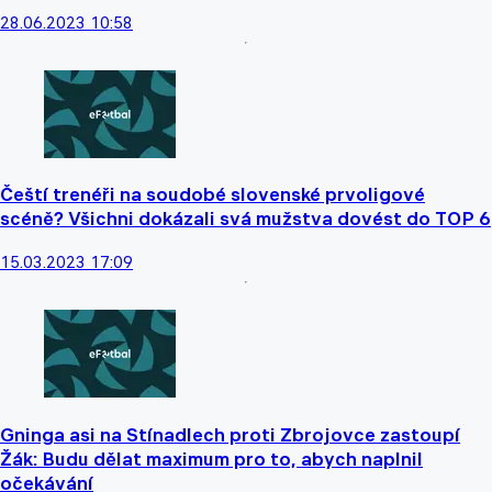
28.06.2023 10:58
Čeští trenéři na soudobé slovenské prvoligové
scéně? Všichni dokázali svá mužstva dovést do TOP 6
15.03.2023 17:09
Gninga asi na Stínadlech proti Zbrojovce zastoupí
Žák: Budu dělat maximum pro to, abych naplnil
očekávání