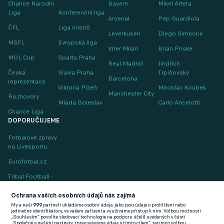
Chance Národní
Bayern
Mikel Arteta
Liga
Konferenční liga
Arsenal
Pep Guardiola
ČFL
Liga mistrů
Leverkusen
Diego Simeone
MSFL
Evropská liga
Inter Milan
Brian Priske
MOL Cup
Sparta Praha
Real Madrid
Jindřich
Česká
Slavia Praha
Trpišovský
Barcelona
reprezentace
Viktoria Plzeň
Miroslav Koubek
Manchester City
Rozhovory
Mladá Boleslav
Carlo Ancelotti
Chance Liga
DOPORUČUJEME
Fotbalové zprávy
na Livesportu
Eurofotbal.cz
Tribal Football -
Football News
(EN)
Ochrana vašich osobních údajů nás zajímá
My a naši
999
partneři ukládáme osobní údaje, jako jsou údaje o prohlížení nebo
FlashFutbal (SK)
jedinečné identifikátory, ve vašem zařízení a využíváme přístup k nim. Volbou možnosti
„Souhlasím“ povolíte sledovací technologie na podporu účelů uvedených v části
„Společně s našimi partnery zpracováváme údaje s tímto cílem“, zatímco volbou